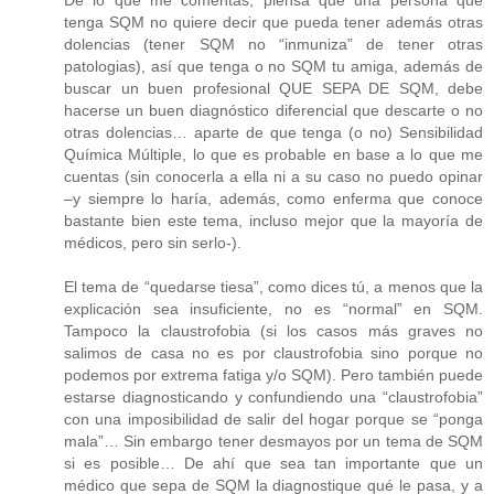
De lo que me comentas, piensa que una persona que
tenga SQM no quiere decir que pueda tener además otras
dolencias (tener SQM no “inmuniza” de tener otras
patologias), así que tenga o no SQM tu amiga, además de
buscar un buen profesional QUE SEPA DE SQM, debe
hacerse un buen diagnóstico diferencial que descarte o no
otras dolencias… aparte de que tenga (o no) Sensibilidad
Química Múltiple, lo que es probable en base a lo que me
cuentas (sin conocerla a ella ni a su caso no puedo opinar
–y siempre lo haría, además, como enferma que conoce
bastante bien este tema, incluso mejor que la mayoría de
médicos, pero sin serlo-).
El tema de “quedarse tiesa”, como dices tú, a menos que la
explicación sea insuficiente, no es “normal” en SQM.
Tampoco la claustrofobia (si los casos más graves no
salimos de casa no es por claustrofobia sino porque no
podemos por extrema fatiga y/o SQM). Pero también puede
estarse diagnosticando y confundiendo una “claustrofobia”
con una imposibilidad de salir del hogar porque se “ponga
mala”… Sin embargo tener desmayos por un tema de SQM
si es posible… De ahí que sea tan importante que un
médico que sepa de SQM la diagnostique qué le pasa, y a