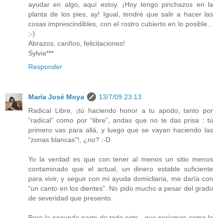
ayudar en algo, aquí estoy. ¡Hoy tengo pinchazos en la
planta de los pies, ay! Igual, tendré que salir a hacer las
cosas imprescindibles, con el rostro cubierto en lo posible...
;-)
Abrazos, cariños, felicitaciones!
Sylvia***
Responder
María José Moya
13/7/09 23:13
Radical Libre, ¡tú haciendo honor a tu apodo, tanto por
“radical” como por “libre”, andas que no te das prisa : tú
primero vas para allá, y luego que se vayan haciendo las
“zonas blancas”!, ¿no? :-D
Yo la verdad es que con tener al menos un sitio menos
contaminado que el actual, un dinero estable suficiente
para vivir, y seguir con mi ayuda domicliaria, me daría con
“un canto en los dientes”. No pido mucho a pesar del grado
de severidad que presento.
Pero la segunda parte de todo esto –que seriamos como la