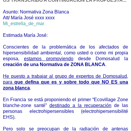
OS TRANSCRIBO A CONTINUACIÓN LA PROPUESTA...
Asunto: Normativa Zona Blanca
Att/ María José xxxx xxxx
Mi_estrella_de_mar
Estimada María José:
Conscientes de la problemática de los afectados de
hipersensibilidad ambiental, como usted o como mi propia
esposa,
estamos promoviendo
desde Domosalud la
creación de una Normativa de ZONA BLANCA
.
He puesto a trabajar al grupo de expertos de Domosalud,
para
que defina que es y sobre todo que NO ES una
zona blanca
.
En Francia se está proponiendo el primer “Ecovillage Zone
blanche-zone santé”
destinado a la recuperación
de las
personas electrohipersensibles (electrohipersensibilité
EHS).
Pero solo se preocupan de la radiación de antenas