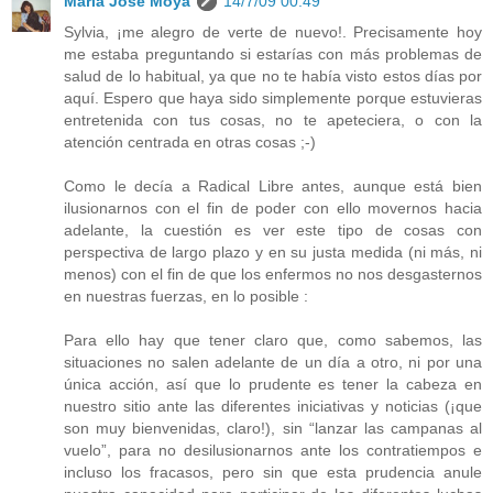
María José Moya
14/7/09 00:49
Sylvia, ¡me alegro de verte de nuevo!. Precisamente hoy
me estaba preguntando si estarías con más problemas de
salud de lo habitual, ya que no te había visto estos días por
aquí. Espero que haya sido simplemente porque estuvieras
entretenida con tus cosas, no te apeteciera, o con la
atención centrada en otras cosas ;-)
Como le decía a Radical Libre antes, aunque está bien
ilusionarnos con el fin de poder con ello movernos hacia
adelante, la cuestión es ver este tipo de cosas con
perspectiva de largo plazo y en su justa medida (ni más, ni
menos) con el fin de que los enfermos no nos desgasternos
en nuestras fuerzas, en lo posible :
Para ello hay que tener claro que, como sabemos, las
situaciones no salen adelante de un día a otro, ni por una
única acción, así que lo prudente es tener la cabeza en
nuestro sitio ante las diferentes iniciativas y noticias (¡que
son muy bienvenidas, claro!), sin “lanzar las campanas al
vuelo”, para no desilusionarnos ante los contratiempos e
incluso los fracasos, pero sin que esta prudencia anule