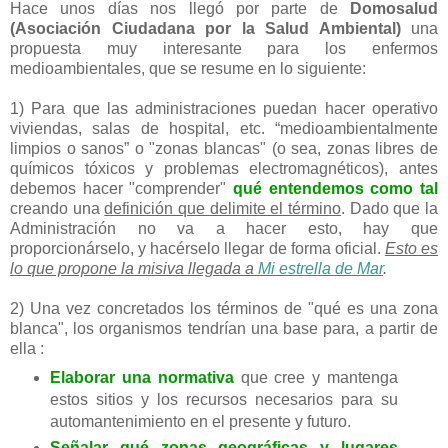
Hace unos días nos llegó por parte de
Domosalud
(Asociación Ciudadana por la Salud Ambiental)
una
propuesta muy interesante para los enfermos
medioambientales, que se resume en lo siguiente:
1) Para que las administraciones puedan hacer operativo
viviendas, salas de hospital, etc. “medioambientalmente
limpios o sanos” o "zonas blancas" (o sea, zonas libres de
químicos tóxicos y problemas electromagnéticos), antes
debemos hacer "comprender"
qué entendemos como tal
creando una
definición que delimite el término
. Dado que la
Administración no va a hacer esto, hay que
proporcionárselo, y hacérselo llegar de forma oficial.
Esto es
lo que propone la misiva llegada a
Mi estrella de Mar
.
2) Una vez concretados los términos de "qué es una zona
blanca", los organismos tendrían una base para, a partir de
ella :
Elaborar una normativa
que cree y mantenga
estos sitios y los recursos necesarios para su
automantenimiento en el presente y futuro.
Señalar qué zonas geográficas y lugares