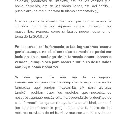
colonias, productos de limpieza, etc. de los vecinos y el
polvo, cemento, etc. de las obras varias, etc. del barrio…
pues claro, no me cuadraba tu último comentario ;-)
Gracias por aclarármelo. Ya ves que por si acaso te
contesté como si no supieras donde conseguir las
mascarillas. ¡vamos, como si fueras nueva-nueva en el
tema de la SQM! :-D
En todo caso,
¡si la farmacia te las lograra traer estaría
genial, aunque no sé si este tipo de modelos podrá ser
incluido en el catálogo de la farmacia como “cosas a
vender”, aunque sea para casos puntuales de usuarios
con SQM como nosotros.
Si ves que por esa vía lo consigues,
comentánoslo
¡para que los compañeros sepan que en las
farmacias que vendan mascarillas 3M para alergias
también podrían traer los modelos que necesitamos
nosotros, aunque quizás el tema dependa de la dueña/o de
cada farmacia, las ganas de ayudar, la amabilidad, … no sé
(es que en mi caso lo pregunté en una farmacia de las
mejores provistas de mi barrio y que son amables y tienen