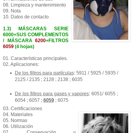
08. Limpieza y mantenimiento
09. Nota
10. Datos de contacto
1.3) MÁSCARAS SERIE
6000+SUS COMPLEMENTOS
/ MÁSCARA
6200
+FILTROS
6059
(4 hojas)
01. Características principales.
02. Aplicaciones:
De los filtros para partículas
: 5911 / 5925 / 5935 /
2125 / 2135 ; 2128 ; 2138 ; 6035
De los filtros para gases y vapores
: 6051/ 6055 ;
6054 ; 6057 ;
6059
; 6075
03. Certificaciones
04. Materiales
05. Normas
06. Utilización
07. Conservación y