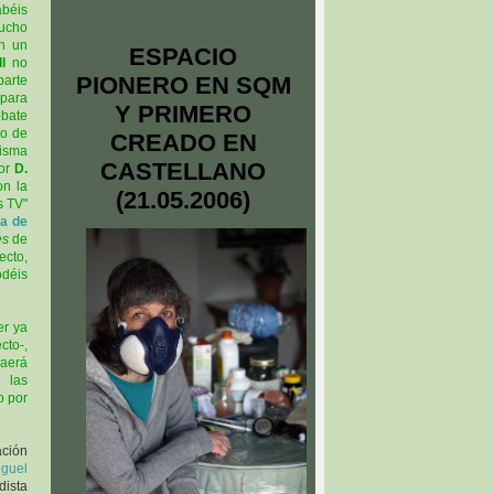
abéis
mucho
en un
ESPACIO
l
no
PIONERO EN SQM
parte
 para
Y PRIMERO
ebate
ro de
CREADO EN
misma
CASTELLANO
por
D.
on la
(21.05.2006)
s TV"
la de
es
de
ecto,
odéis
er ya
cto-,
caerá
 las
o por
ación
iguel
ista