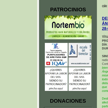
OÍR
PATROCINIOS
DE
ÁN
28-
TÍT
PR
DÍA
DUR
SIN
radi
Cont
bien
Ánge
mism
todo
deb
que 
comu
Dest
DONACIONES
afec
part