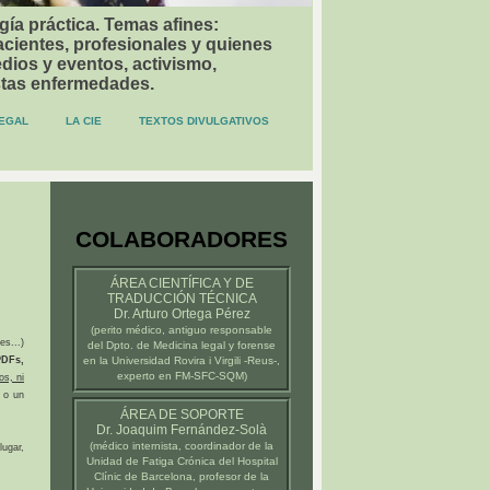
gía práctica. Temas afines:
acientes, profesionales y quienes
dios y eventos, activismo,
stas enfermedades.
EGAL
LA CIE
TEXTOS DIVULGATIVOS
COLABORADORES
ÁREA CIENTÍFICA Y DE
TRADUCCIÓN TÉCNICA
Dr. Arturo Ortega Pérez
(
perito médico
, antiguo responsable
es...)
del Dpto. de Medicina legal y forense
DFs,
en la
Universidad Rovira i Virgili -Reus-
,
experto en FM-SFC-SQM)
os, ni
 o un
ÁREA DE SOPORTE
Dr. Joaquim Fernández-Solà
(médico internista, coordinador de la
ugar,
Unidad de Fatiga Crónica del
Hospital
Clínic de Barcelona
, profesor de la