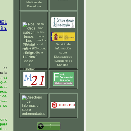
Médicos de
Barcelona
UEL
Noso-
ña.
tros
subs-
cribi-
mos los
Principios del
Servicio de
código HONcode
.
Información
Compruébelo
sobre
aquí
.
Discapacidad
(Ministerio de
Sanidad)
 las
ra la
n más
iguel
do el
serán
l del
ctual
os de
 como
 para
lios.