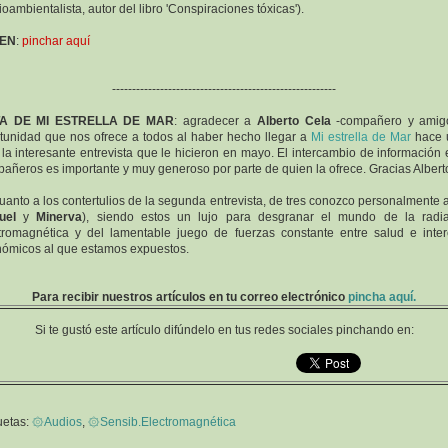
oambientalista, autor del libro 'Conspiraciones tóxicas').
 EN
:
pinchar aquí
--------------------------------------------------------
A DE MI ESTRELLA DE MAR
: agradecer a
Alberto Cela
-compañero y amigo
tunidad que nos ofrece a todos al haber hecho llegar a
Mi estrella de Mar
hace 
 la interesante entrevista que le hicieron en mayo. El intercambio de información 
añeros es importante y muy generoso por parte de quien la ofrece. Gracias Alberto
uanto a los contertulios de la segunda entrevista, de tres conozco personalmente 
uel
y
Minerva
), siendo estos un lujo para desgranar el mundo de la radi
tromagnética y del lamentable juego de fuerzas constante entre salud e inte
ómicos al que estamos expuestos.
Para recibir nuestros artículos en tu correo electrónico
pincha aquí.
Si te gustó este artículo difúndelo en tus redes sociales pinchando en:
uetas:
۞Audios
,
۞Sensib.Electromagnética