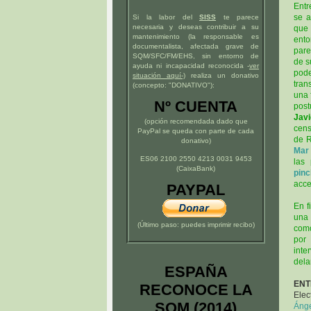
Entr
se a
Si la labor del
SISS
te parece
necesaria y deseas contribuir a su
que 
mantenimiento (la responsable es
ento
documentalista, afectada grave de
pare
SQM/SFC/FM/EHS, sin entorno de
de s
ayuda ni incapacidad reconocida -
ver
pode
situación
aquí
-)
realiza un donativo
tran
(concepto: "DONATIVO"):
una 
Nº CUENTA
post
Javi
(opción recomendada dado que
cens
PayPal se queda con parte de cada
de R
donativo)
Mar
ES06 2100 2550 4213 0031 9453
las 
(CaixaBank)
pinc
acce
PAYPAL
En f
un
(Último paso: puedes imprimir recibo)
como
por
inte
dela
ESPAÑA
ENT
RECONOCE LA
Elec
SQM (2014)
Áng