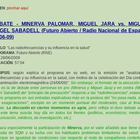
 EN
:
pinchar aquí
BATE - MINERVA PALOMAR, MIGUEL JARA vs. MIG
GEL SABADELL (Futuro Abierto / Radio Nacional de Espa
06-09)
ULO
: “Las radiofrecuencias y su influencia en la salud”
OGRAMA
: Futuro Abierto (RNE)
: 28/06/2009
ACIÓN
: 57:04
OPSIS
: según explica el programa en su web, en la emisión se "analiza
ofrecuencias y su influencia en la salud, con motivo de la celebración del Día cont
aminación electromagnética (24/06/09)".
Sin embargo, el formato de la alocució
 es la de debate entre personas en pro (Minerva y Miguel Jara) y en contra (M
l Sabadell) del "principio de precaución" respecto a las "radiofrecuencias", estan
o programa en sus entradas explicativas más en la postura del "no pasa nada, 
 exageraciones", excepto en un momento puntual del moderador, casi al fina
ate.
La discusión en ciertos momentos es agria
, pero refleja el duro debate a
este tema suscita hoy día en todos los frentes (políticos, económicos, medi
nicación, médicos, de investigación, etc.).
aca especialmente la participación de
Minerva
, por el valor añadido que tiene
tada de SQM y su lucha con los habituales problemas limitadores de salud
icipar en igualdad de condiciones con respecto al resto de compañeros contertu