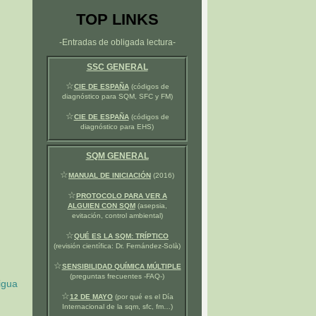
TOP LINKS
-Entradas de obligada lectura-
SSC GENERAL
☆
CIE DE ESPAÑA
(códigos de
diagnóstico para SQM, SFC y FM)
☆
CIE DE ESPAÑA
(códigos de
diagnóstico para EHS)
SQM GENERAL
☆
MANUAL DE INICIACIÓN
(2016)
☆
PROTOCOLO PARA VER A
ALGUIEN CON SQM
(asepsia,
evitación, control ambiental)
☆
QUÉ ES LA SQM: TRÍPTICO
(revisión científica: Dr. Fernández-Solà)
☆
SENSIBILIDAD QUÍMICA MÚLTIPLE
(preguntas frecuentes -FAQ-)
igua
☆
12 DE MAYO
(por qué es el Día
Internacional de la sqm, sfc, fm…)