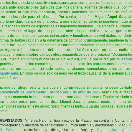
e estos límites está el cognitivo para expresarse con presteza (factor que como s
cusa ante exposiciones químicas que nos dañen), además de otros que, por 
se acuda al sitio con mascarilla, apenas podemos paliar mientras se esté 
rno inadecuado para el afectado. Por contra, el señor
Miguel Ángel Sabadel
ció tener claro -dentro de una postura que está en su derecho mantener-, que a
us razones y forma de exponerlas es importante mantener una empatía suficiente
r ponerse en el lugar de una persona afectada para evitar provocar que el d
scurra de continuo por cauces estresantes y tumultuosos a nivel dialéctico, dent
forma de hablar rápida y a la defensiva de continuo. Curiosamente, mantiene la 
ura, e incluso en ciertos momentos las mismas tristemente frases pronunciadas 
er Aguilera
(directivo dentro del mundo de la telefonía), que en su día motivar
ura del programa sobre campos electromagnéticos que el programa "Documento
TVE intentó emitir pero nunca vio la luz. Aun así, circula por la red (en
Mi estrel
podéis ver la emisión completa, junto a un extracto de los párrafos más
interesant
posturas pro-radiación de este señor, y algunos comentarios míos al resp
hando aquí
. En caso de que sólo deseéis ver el trozo causante de la polémica, p
der a él
aquí
).
in, que por
ahora, este tema sigue siendo un debate sin cuartel -a pesar de hab
a
Resolución del Parlamento Europeo del 2 de abril de 2009
muy clara al respe
 en su momento lo hubo para probar la nocividad del tabaco. Finalmente todo 
 su propio peso, pero como dice Miguel Jara, a grosso modo, en una de
rvenciones suyas en este audio: "pero mientras tanto, ¿cuantas vidas se llevará est
nte?".
REVISTADOS
: Minerva Palomar (portavoz de la Plataforma contra la Contamin
tromagnética, y afectada de sensibilidad química múltiple y electrosensibilidad),
M
el Sabadell
(astrofísico y divulgador científico) y
Miguel Jara
(period