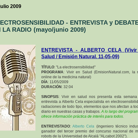
julio 2009
ECTROSENSIBILIDAD - ENTREVISTA y DEBAT
 LA RADIO (mayo/junio 2009)
ENTREVISTA - ALBERTO CELA (Vivir
Salud / Emisión Natural. 11-05-09)
TÍTULO
: "La electrosensibilidad"
PROGRAMA
: Vivir en Salud (EmisionNatural.com, la 
online de la medicina natural)
DÍA
: 11/05/2009
DURACIÓN
: 32:04
SINOPSIS
: Vivir en salud nos presenta esta semana
entrevista a Alberto Cela especialista en electrosensibili
radiaciones de todo tipo, elementos que nos afectan a to
diario en nuestras casas y trabajos.
A lo largo del progra
ofrece información práctica de interés para todos.
ENTREVISTADO
:
Alberto Cela
(ingeniero técnico indust
ganador del tercer premio del concurso nacional de m
robots de la Universidad de Alcalá "ALcabot 2002").