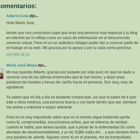
comentarios:
Alberto Cela
dijo...
Hola Maria Jose,
desde que nos conocimos supe que eras una persona muy especial y tu blog
en internet asi lo refleja como un oasis de información en el desconocido
universo virtual. Para mí es un autentico milagro poder dar a conocer parte de
mi trabajo en tu web. Mil gracias por tu apoyo y por tu valía como persona.
29/7/09 18:13
María José Moya
dijo...
Mi muy querido Alberto, gracias por pasarte por este post, en que he dado a
conocer una de las últimas entrevistas que te han hecho, y dejar unas
palabras tan bonitas y llenas de cariño hacia mi persona. Son muy, muy de
agradecer.
Ya sabes que mi día a día es bastante complicado, así que el saber de ti (por
este u otros medios), una persona buena y con tanto dentro que dar, siempre
me anima y estimula a seguir adelante.
Para mi es muy importante saber que en el mundo sigue habiendo gente
como tú, comprometida, escuchadora activa, que se interesa de verdad
cuando te habla, que desea ayudar, que a pesar de la enfermedad (tú como
afectado de electrosensibilidad, y yo de SQM) estás ahí… y que siempre tiene
una palabra de aliento. Alguien como tú en el planeta, me da tranquilidad,