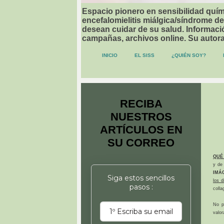
Espacio pionero en sensibilidad quími
encefalomielitis miálgica/síndrome de
desean cuidar de su salud. Informació
campañas, archivos online. Su autor
INICIO
EL SISS
¿QUIÉN SOY?
RECIBA
NUESTROS
ARTÍCULOS EN
SU CORREO
QUÉ
y de 
IMÁ
Siga estos sencillos
los 
pasos :
colla
No p
valor