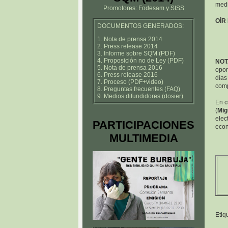
medi
Promotores: Fodesam y SISS
OÍR
DOCUMENTOS GENERADOS:
1. Nota de prensa 2014
2. Press release 2014
3. Informe sobre SQM (PDF)
4. Proposición no de Ley (PDF)
NOT
5. Nota de prensa 2016
opor
6. Press release 2016
días
7. Proceso (PDF+video)
comp
8. Preguntas frecuentes (FAQ)
9. Medios difundidores (dosier)
En c
(
Mig
elec
PARTICIPACIONES
econ
MULTIMEDIA
Etiq