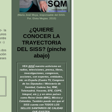
(María José Moya, responsable del
SISS
.
Fot. Elvira Megias. 2010)
¿QUIERE
- la
unos
CONOCER LA
entre
TRAYECTORIA
 :-)
DEL SISS? (pinche
a dos
ación
abajo)
reses
VEA
AQUÍ
nuestro activismo en
radios, televisiones, prensa, libros,
investigaciones, congresos,
acciones, con expertos, entidades,
etc. en España (Cuatro TV, Congreso
de los Diputados / Ministerio de
Sanidad, Cadena Ser, RNE,
Telemadrid, Vocento, EFE, COPE,
Integral, etc.), y en otros países
como Reino Unido (BBC), México y
Colombia. También puede ver que el
SISS cuenta con TODOS LOS
SELLOS SANITARIOS DE CALIDAD
QUE EXISTEN.
.