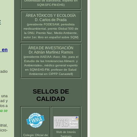
Universidad de Barcelona
, experto en
SQM-SFC-FM-EHS)
ÁREA TÓXICOS Y ECOLOGÍA
D. Carlos de Prada
E
(presidente
FODESAM
, periodista
medioambiental, premio Global 500 de
la ONU, Premio Nac. Medio Ambiente,
autor 1er. libro en español sobre SQM)
ÁREA DE INVESTIGACIÓN
 en
Dr. Adrián Martínez Ramos
(presidente
AAEIAA
-Asoc. Alic. para el
Estudio de las Intolerancias Aliment. y
Ambientales-, médico general experto
en SQM-EHS-FM, profesor de Salud
radio
Ambiental en
CIPFP Canastell
)
SELLOS DE
 una
CALIDAD
dad y
dos a
ma se
rial,
icro-
Web de Interés
Colegio Oficial de
Sanitario