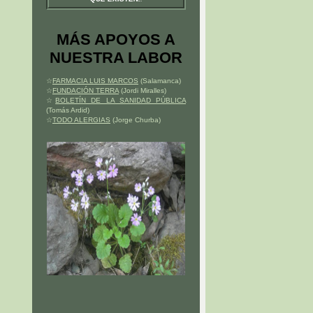
MÁS APOYOS A
NUESTRA LABOR
☆
FARMACIA LUIS MARCOS
(Salamanca)
☆
FUNDACIÓN TERRA
(Jordi Miralles)
☆
BOLETÍN DE LA SANIDAD PÚBLICA
(Tomás Ardid)
☆
TODO ALERGIAS
(Jorge Churba)