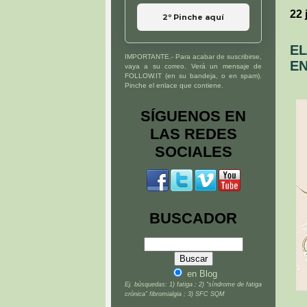
22 
2º Pinche aquí
EL
IMPORTANTE.- Para acabar de suscribirse,
EN
vaya a su correo. Verá un mensaje de
FOLLOW.IT (en su bandeja, o en spam).
Pinche el enlace que contiene.
SÍGUENOS EN
LAS REDES
SOCIALES
BUSCADOR
en Blog
Ej. búsquedas: 1) fatiga ; 2) “síndrome de fatiga
crónica” fibromialgia ; 3) SFC SQM