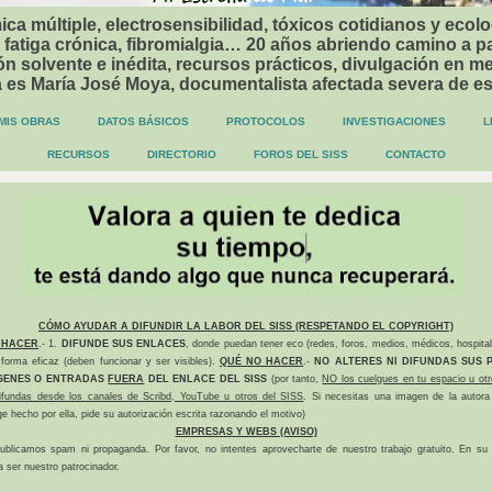
ca múltiple, electrosensibilidad, tóxicos cotidianos y ecolo
 fatiga crónica, fibromialgia… 20 años abriendo camino a p
n solvente e inédita, recursos prácticos, divulgación en me
a es María José Moya, documentalista afectada severa de e
MIS OBRAS
DATOS BÁSICOS
PROTOCOLOS
INVESTIGACIONES
L
RECURSOS
DIRECTORIO
FOROS DEL SISS
CONTACTO
CÓMO AYUDAR A DIFUNDIR LA LABOR DEL SISS (RESPETANDO EL COPYRIGHT)
 HACER
.- 1.
DIFUNDE SUS ENLACES
, donde puedan tener eco (redes, foros, medios, médicos, hospital
forma eficaz (deben funcionar y ser visibles).
QUÉ NO HACER
.-
NO ALTERES NI DIFUNDAS SUS P
GENES O ENTRADAS
FUERA
DEL ENLACE DEL SISS
(por tanto,
NO los cuelgues en tu espacio u otr
difundas desde los canales de Scribd, YouTube u otros del SISS
. Si necesitas una imagen de la autora
ge hecho por ella, pide su autorización escrita razonando el motivo)
EMPRESAS Y WEBS (AVISO)
ublicamos spam ni propaganda. Por favor, no intentes aprovecharte de nuestro trabajo gratuito. En su l
a ser nuestro patrocinador.