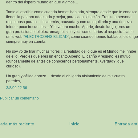
dentro del áspero mundo en que vivimos…
Tanto al escribir, como cuando hemos hablado, siempre desde que te conozco
tienes la palabra adecuada y mejor, para cada situación. Eres una persona
respetuosa para con los demás, pausada, y con un equilibrio y una riqueza
interior poco frecuentes… Y lo valoro mucho. Aparte, desde luego, eres un
gran profesional del electromagnetismo y tus comentarios al respecto –tanto
en tu web
”ELECTROSENSIBILIDAD”
, como cuando hemos hablado, los tengo
siempre muy en cuenta.
No soy yo de tirar muchas flores : la realidad de lo que es el Mundo me inhibe
de ello. Pero es que eres un encanto Alberto. El cariño y respeto, es mutuo
(curiosamente de antes de conocernos personalmente, ¿verdad?, qué
curioso).
Un gran y cálido abrazo… desde el obligado aislamiento de mis cuatro
paredes,
3/8/09 22:56
Publicar un comentario
rada más reciente
Inicio
Entrada ant