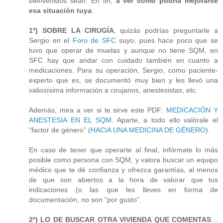
bienvenidos sean. En fin,
a ver cómo podría mejorarse
esa situación tuya
:
1º) SOBRE LA CIRUGÍA
, quizás podrías preguntarle a
Sergio en el
Foro de SFC
suyo, pues hace poco que se
tuvo que operar de muelas y aunque no tiene SQM, en
SFC hay que andar con cuidado también en cuanto a
medicaciones. Para su operación, Sergio, como paciente-
experto que es, se documentó muy bien y les llevó una
valiosísima información a cirujanos, anestesistas, etc.
Además, mira a ver si te sirve este PDF:
MEDICACIÓN Y
ANESTESIA EN EL SQM
. Aparte, a todo ello valórale el
“factor de género” (
HACIA UNA MEDICINA DE GÉNERO
).
En caso de tener que operarte al final, infórmate lo más
posible como persona con SQM, y valora buscar un equipo
médico que te dé confianza y ofrezca garantías, al menos
de que son abiertos a la hora de valorar que tus
indicaciones (o las que les lleves en forma de
documentación, no son “por gusto”.
2º) LO DE BUSCAR OTRA VIVIENDA QUE COMENTAS
…