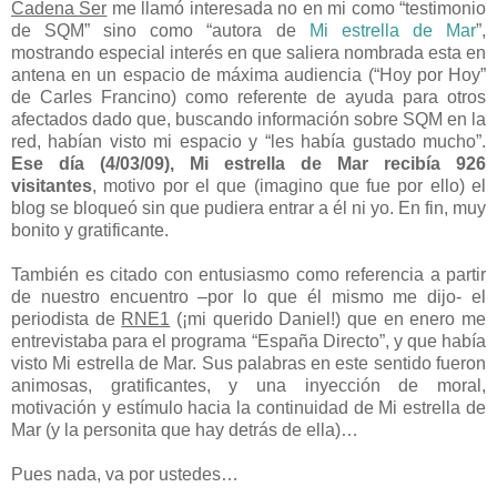
Cadena Ser
me llamó interesada no en mi como “testimonio
de SQM” sino como “autora de
Mi estrella de Mar
”,
mostrando especial interés en que saliera nombrada esta en
antena en un espacio de máxima audiencia (“Hoy por Hoy”
de Carles Francino) como referente de ayuda para otros
afectados dado que, buscando información sobre SQM en la
red, habían visto mi espacio y “les había gustado mucho”.
Ese día (4/03/09), Mi estrella de Mar recibía 926
visitantes
, motivo por el que (imagino que fue por ello) el
blog se bloqueó sin que pudiera entrar a él ni yo. En fin, muy
bonito y gratificante.
También es citado con entusiasmo como referencia a partir
de nuestro encuentro –por lo que él mismo me dijo- el
periodista de
RNE1
(¡mi querido Daniel!) que en enero me
entrevistaba para el programa “España Directo”, y que había
visto Mi estrella de Mar. Sus palabras en este sentido fueron
animosas, gratificantes, y una inyección de moral,
motivación y estímulo hacia la continuidad de Mi estrella de
Mar (y la personita que hay detrás de ella)…
Pues nada, va por ustedes…