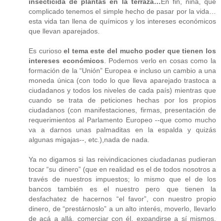
insecticida de plantas en la terraza…
En fin, niña, qué
complicado tenemos el simple hecho de pasar por la vida…
esta vida tan llena de químicos y los intereses económicos
que llevan aparejados.
Es curioso
el tema este del mucho poder que tienen los
intereses económicos
. Podemos verlo en cosas como la
formación de la “Unión” Europea e incluso un cambio a una
moneda única (con todo lo que lleva aparejado trastoca a
ciudadanos y todos los niveles de cada país) mientras que
cuando se trata de peticiones hechas por los propios
ciudadanos (con manifestaciones, firmas, presentación de
requerimientos al Parlamento Europeo --que como mucho
va a darnos unas palmaditas en la espalda y quizás
algunas migajas--, etc.),nada de nada.
Ya no digamos si las reivindicaciones ciudadanas pudieran
tocar “su dinero” (que en realidad es el de todos nosotros a
través de nuestros impuestos; lo mismo que el de los
bancos también es el nuestro pero que tienen la
desfachatez de hacernos “el favor”, con nuestro propio
dinero, de “prestárnoslo” a un alto interés, moverlo, llevarlo
de acá a allá, comerciar con él, expandirse a sí mismos,