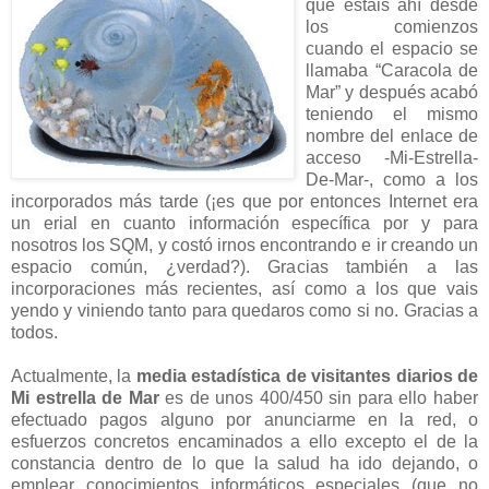
que estáis ahí desde
los comienzos
cuando el espacio se
llamaba “Caracola de
Mar” y después acabó
teniendo el mismo
nombre del enlace de
acceso -Mi-Estrella-
De-Mar-, como a los
incorporados más tarde (¡es que por entonces Internet era
un erial en cuanto información específica por y para
nosotros los SQM, y costó irnos encontrando e ir creando un
espacio común, ¿verdad?). Gracias también a las
incorporaciones más recientes, así como a los que vais
yendo y viniendo tanto para quedaros como si no. Gracias a
todos.
Actualmente, la
media estadística de visitantes diarios de
Mi estrella de Mar
es de unos 400/450 sin para ello haber
efectuado pagos alguno por anunciarme en la red, o
esfuerzos concretos encaminados a ello excepto el de la
constancia dentro de lo que la salud ha ido dejando, o
emplear conocimientos informáticos especiales (que no