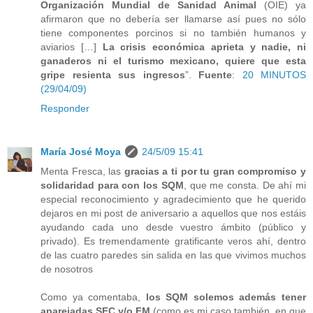
Organización Mundial de Sanidad Animal
(OIE) ya
afirmaron que no debería ser llamarse así pues no sólo
tiene componentes porcinos si no también humanos y
aviarios […]
La crisis económica aprieta y nadie, ni
ganaderos ni el turismo mexicano, quiere que esta
gripe resienta sus ingresos
”.
Fuente
:
20 MINUTOS
(29/04/09)
Responder
María José Moya
24/5/09 15:41
Menta Fresca, las
gracias a ti por tu gran compromiso y
solidaridad para con los SQM
, que me consta. De ahí mi
especial reconocimiento y agradecimiento que he querido
dejaros en mi post de aniversario a aquellos que nos estáis
ayudando cada uno desde vuestro ámbito (público y
privado). Es tremendamente gratificante veros ahí, dentro
de las cuatro paredes sin salida en las que vivimos muchos
de nosotros
Como ya comentaba,
los SQM solemos además tener
aparejadas SFC y/o FM
(como es mi caso también, en que