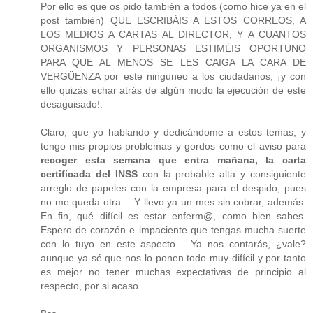
Por ello es que os pido también a todos (como hice ya en el
post también) QUE ESCRIBÁIS A ESTOS CORREOS, A
LOS MEDIOS A CARTAS AL DIRECTOR, Y A CUANTOS
ORGANISMOS Y PERSONAS ESTIMÉIS OPORTUNO
PARA QUE AL MENOS SE LES CAIGA LA CARA DE
VERGÜENZA por este ninguneo a los ciudadanos, ¡y con
ello quizás echar atrás de algún modo la ejecución de este
desaguisado!.
Claro, que yo hablando y dedicándome a estos temas, y
tengo mis propios problemas y gordos como el aviso para
recoger esta semana que entra mañana, la carta
certificada del INSS
con la probable alta y consiguiente
arreglo de papeles con la empresa para el despido, pues
no me queda otra… Y llevo ya un mes sin cobrar, además.
En fin, qué difícil es estar enferm@, como bien sabes.
Espero de corazón e impaciente que tengas mucha suerte
con lo tuyo en este aspecto… Ya nos contarás, ¿vale?
aunque ya sé que nos lo ponen todo muy difícil y por tanto
es mejor no tener muchas expectativas de principio al
respecto, por si acaso.