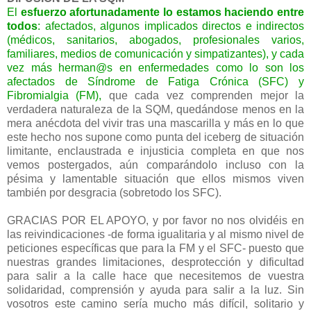
El
esfuerzo afortunadamente lo estamos haciendo entre
todos
: afectados, algunos implicados directos e indirectos
(médicos, sanitarios, abogados, profesionales varios,
familiares, medios de comunicación y simpatizantes), y cada
vez más herman@s en enfermedades como lo son los
afectados de Síndrome de Fatiga Crónica (SFC) y
Fibromialgia (FM),
que cada vez comprenden mejor la
verdadera naturaleza de la SQM, quedándose menos en la
mera anécdota del vivir tras una mascarilla y más en lo que
este hecho nos supone como punta del iceberg de situación
limitante, enclaustrada e injusticia completa en que nos
vemos postergados, aún comparándolo incluso con la
pésima y lamentable situación que ellos mismos viven
también por desgracia (sobretodo los SFC).
GRACIAS POR EL APOYO, y por favor no nos olvidéis en
las reivindicaciones -de forma igualitaria y al mismo nivel de
peticiones específicas que para la FM y el SFC- puesto que
nuestras grandes limitaciones, desprotección y dificultad
para salir a la calle hace que necesitemos de vuestra
solidaridad, comprensión y ayuda para salir a la luz. Sin
vosotros este camino sería mucho más difícil, solitario y