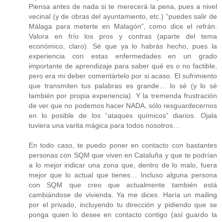
Piensa antes de nada si te merecerá la pena, pues a nivel
vecinal (y de obras del ayuntamiento, etc.) “puedes salir de
Málaga para meterte en Malagón”, como dice el refrán.
Valora en frío los pros y contras (aparte del tema
económico, claro). Sé que ya lo habrás hecho, pues la
experiencia con estas enfermedades en un grado
importante de aprendizaje para saber qué es o no factible,
pero era mi deber comentártelo por si acaso. El sufrimiento
que transmiten tus palabras es grande… lo sé (y lo sé
también por propia experiencia). Y la tremenda frustración
de ver que no podemos hacer NADA, sólo resguardecernos
en lo posible de los “ataques químicos” diarios. Ojala
tuviera una varita mágica para todos nosotros…
En todo caso, te puedo poner en contacto con bastantes
personas con SQM que viven en Cataluña y que te podrían
a lo mejor indicar una zona que, dentro de lo malo, fuera
mejor que lo actual que tienes… Incluso alguna persona
con SQM que creo que actualmente también está
cambiándose de vivienda. Ya me dices. Haría un mailing
por el privado, incluyendo tu dirección y pidiendo que se
ponga quien lo desee en contacto contigo (así guardo la