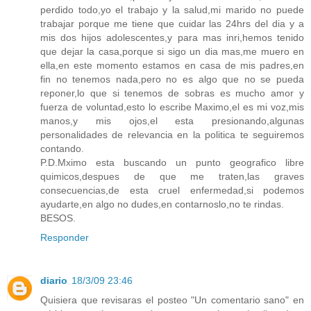
perdido todo,yo el trabajo y la salud,mi marido no puede
trabajar porque me tiene que cuidar las 24hrs del dia y a
mis dos hijos adolescentes,y para mas inri,hemos tenido
que dejar la casa,porque si sigo un dia mas,me muero en
ella,en este momento estamos en casa de mis padres,en
fin no tenemos nada,pero no es algo que no se pueda
reponer,lo que si tenemos de sobras es mucho amor y
fuerza de voluntad,esto lo escribe Maximo,el es mi voz,mis
manos,y mis ojos,el esta presionando,algunas
personalidades de relevancia en la politica te seguiremos
contando.
P.D.Mximo esta buscando un punto geografico libre
quimicos,despues de que me traten,las graves
consecuencias,de esta cruel enfermedad,si podemos
ayudarte,en algo no dudes,en contarnoslo,no te rindas.
BESOS.
Responder
diario
18/3/09 23:46
Quisiera que revisaras el posteo "Un comentario sano" en