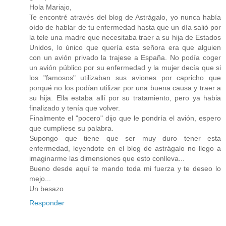
Hola Mariajo,
Te encontré através del blog de Astrágalo, yo nunca había
oído de hablar de tu enfermedad hasta que un día salió por
la tele una madre que necesitaba traer a su hija de Estados
Unidos, lo único que quería esta señora era que alguien
con un avión privado la trajese a España. No podía coger
un avión público por su enfermedad y la mujer decía que si
los "famosos" utilizaban sus aviones por capricho que
porqué no los podían utilizar por una buena causa y traer a
su hija. Ella estaba allí por su tratamiento, pero ya habia
finalizado y tenía que volver.
Finalmente el "pocero" dijo que le pondría el avión, espero
que cumpliese su palabra.
Supongo que tiene que ser muy duro tener esta
enfermedad, leyendote en el blog de astrágalo no llego a
imaginarme las dimensiones que esto conlleva...
Bueno desde aquí te mando toda mi fuerza y te deseo lo
mejo...
Un besazo
Responder