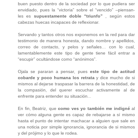
buen puesto dentro de la sociedad por lo que pudiera ser
envidiado, pues la “victoria” sobre el “vencido” –piensan-
les es
supuestamente doble “triunfo”
, según estos
cabezas huecas incapaces de reflexionar.
Servando y tantos otros nos exponemos en la red para dar
testimonio de manera honesta, dando nombre y apellidos,
correo de contacto, y pelos y señales… con lo cual,
lamentablemente este tipo de gente tiene fácil entrar a
“escupir” ocultándose como “anónimos”.
Ojala se pararan a pensar, pues
este tipo de actitud
cobarde y poco humana los retrata
y dice mucho de si
mismos al dejarse traspasar la barrera de la honestidad, de
la compasión, del querer escuchar activamente al de
enfrente para entender su situación...
En fin, Beatriz, que
como ves yo también me indigné
al
ver cómo alguna gente es capaz de rebajarse a sí mismo
hasta el punto de intentar machacar a alguien que sale en
una noticia por simple ignorancia, ignorancia de si mismos
y del prójimo y lo que le rodea.