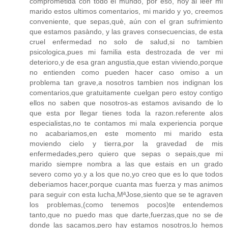
comprometida con todo el mundo, por eso, hoy al leer mi
marido estos ultimos comentarios, mi marido y yo, creemos
conveniente, que sepas,què, aún con el gran sufrimiento
que estamos pasàndo, y las graves consecuencias, de esta
cruel enfermedad no solo de salud,si no tambien
psicologica,pues mi familia esta destrozada de ver mi
deterioro,y de esa gran angustia,que estan viviendo,porque
no entienden como pueden hacer caso omiso a un
problema tan grave,a nosotros tambien nos indignan los
comentarios,que gratuitamente cuelgan pero estoy contigo
ellos no saben que nosotros-as estamos avisando de lo
que esta por llegar tienes toda la razon.referente alos
especialistas,no te contamos mi mala experiencia porque
no acabariamos,en este momento mi marido esta
moviendo cielo y tierra,por la gravedad de mis
enfermedades,pero quiero que sepas o sepais,que mi
marido siempre nombra a las que estais en un grado
severo como yo.y a los que no,yo creo que es lo que todos
deberiamos hacer,porque cuanta mas fuerza y mas animos
para seguir con esta lucha,MªJose,siento que se te agraven
los problemas,(como tenemos pocos)te entendemos
tanto,que no puedo mas que darte,fuerzas,que no se de
donde las sacamos,pero hay estamos nosotros,lo hemos