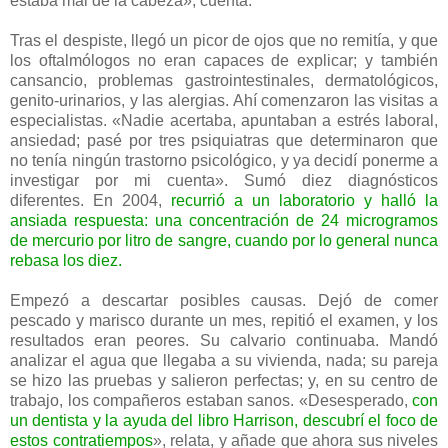
estaba mal de la cabeza», cuenta.
Tras el despiste, llegó un picor de ojos que no remitía, y que
los oftalmólogos no eran capaces de explicar; y también
cansancio, problemas gastrointestinales, dermatológicos,
genito-urinarios, y las alergias. Ahí comenzaron las visitas a
especialistas. «Nadie acertaba, apuntaban a estrés laboral,
ansiedad; pasé por tres psiquiatras que determinaron que
no tenía ningún trastorno psicológico, y ya decidí ponerme a
investigar por mi cuenta». Sumó diez diagnósticos
diferentes. En 2004,
recurrió a un laboratorio y halló la
ansiada respuesta: una concentración de 24 microgramos
de mercurio por litro de sangre, cuando por lo general nunca
rebasa los diez.
Empezó a descartar posibles causas. Dejó de comer
pescado y marisco durante un mes, repitió el examen, y los
resultados eran peores. Su calvario continuaba. Mandó
analizar el agua que llegaba a su vivienda, nada; su pareja
se hizo las pruebas y salieron perfectas; y, en su centro de
trabajo, los compañeros estaban sanos. «Desesperado,
con
un dentista y la ayuda del libro Harrison, descubrí el foco de
estos contratiempos
», relata, y añade que ahora sus niveles