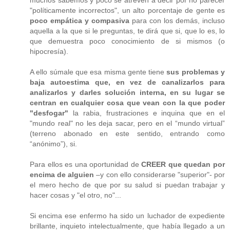
muchos sabemos y poco se atreven a decir por no parecer
"políticamente incorrectos", un alto porcentaje de gente es
poco empática y compasiva
para con los demás, incluso
aquella a la que si le preguntas, te dirá que si, que lo es, lo
que demuestra poco conocimiento de si mismos (o
hipocresía).
A ello súmale que esa misma gente tiene
sus problemas y
baja autoestima que, en vez de canalizarlos para
analizarlos y darles solución interna, en su lugar se
centran en cualquier cosa que vean con la que poder
"desfogar"
la rabia, frustraciones e inquina que en el
"mundo real" no les deja sacar, pero en el “mundo virtual”
(terreno abonado en este sentido, entrando como
“anónimo”), si.
Para ellos es una oportunidad de
CREER que quedan por
encima de alguien
–y con ello considerarse "superior"- por
el mero hecho de que por su salud si puedan trabajar y
hacer cosas y "el otro, no"...
Si encima ese enfermo ha sido un luchador de expediente
brillante, inquieto intelectualmente, que había llegado a un