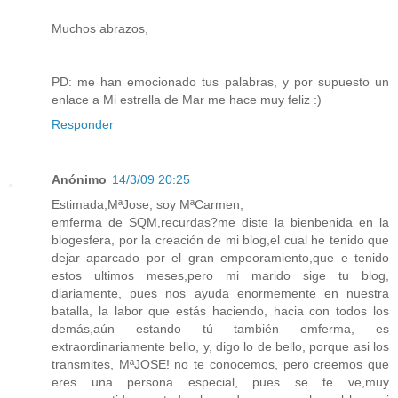
Muchos abrazos,
PD: me han emocionado tus palabras, y por supuesto un
enlace a Mi estrella de Mar me hace muy feliz :)
Responder
Anónimo
14/3/09 20:25
Estimada,MªJose, soy MªCarmen,
emferma de SQM,recurdas?me diste la bienbenida en la
blogesfera, por la creación de mi blog,el cual he tenido que
dejar aparcado por el gran empeoramiento,que e tenido
estos ultimos meses,pero mi marido sige tu blog,
diariamente, pues nos ayuda enormemente en nuestra
batalla, la labor que estás haciendo, hacia con todos los
demás,aún estando tú también emferma, es
extraordinariamente bello, y, digo lo de bello, porque asi los
transmites, MªJOSE! no te conocemos, pero creemos que
eres una persona especial, pues se te ve,muy