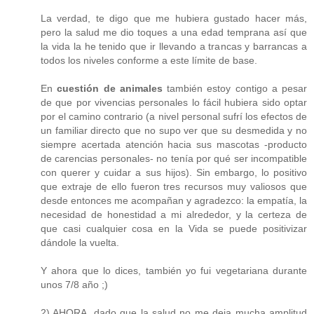
La verdad, te digo que me hubiera gustado hacer más,
pero la salud me dio toques a una edad temprana así que
la vida la he tenido que ir llevando a trancas y barrancas a
todos los niveles conforme a este límite de base.
En
cuestión de animales
también estoy contigo a pesar
de que por vivencias personales lo fácil hubiera sido optar
por el camino contrario (a nivel personal sufrí los efectos de
un familiar directo que no supo ver que su desmedida y no
siempre acertada atención hacia sus mascotas -producto
de carencias personales- no tenía por qué ser incompatible
con querer y cuidar a sus hijos). Sin embargo, lo positivo
que extraje de ello fueron tres recursos muy valiosos que
desde entonces me acompañan y agradezco: la empatía, la
necesidad de honestidad a mi alrededor, y la certeza de
que casi cualquier cosa en la Vida se puede positivizar
dándole la vuelta.
Y ahora que lo dices, también yo fui vegetariana durante
unos 7/8 año ;)
2) AHORA, dado que la salud no me deja mucha amplitud