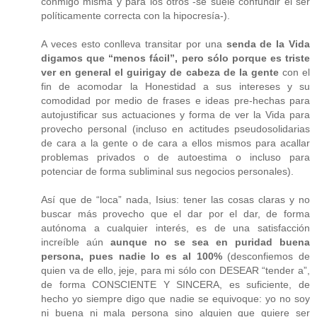
conmigo misma y para los otros -se suele confundir el ser
políticamente correcta con la hipocresía-).
A veces esto conlleva transitar por una
senda de la Vida
digamos que “menos fácil”, pero sólo porque es triste
ver en general el guirigay de cabeza de la gente
con el
fin de acomodar la Honestidad a sus intereses y su
comodidad por medio de frases e ideas pre-hechas para
autojustificar sus actuaciones y forma de ver la Vida para
provecho personal (incluso en actitudes pseudosolidarias
de cara a la gente o de cara a ellos mismos para acallar
problemas privados o de autoestima o incluso para
potenciar de forma subliminal sus negocios personales).
Así que de “loca” nada, Isius: tener las cosas claras y no
buscar más provecho que el dar por el dar, de forma
autónoma a cualquier interés, es de una satisfacción
increíble aún
aunque no se sea en puridad buena
persona, pues nadie lo es al 100%
(desconfiemos de
quien va de ello, jeje, para mi sólo con DESEAR “tender a”,
de forma CONSCIENTE Y SINCERA, es suficiente, de
hecho yo siempre digo que nadie se equivoque: yo no soy
ni buena ni mala persona sino alguien que quiere ser