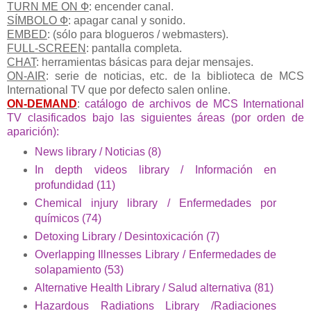
TURN ME ON Ф
: encender canal.
SÍMBOLO Ф
: apagar canal y sonido.
EMBED
: (sólo para blogueros / webmasters).
FULL-SCREEN
: pantalla completa.
CHAT
: herramientas básicas para dejar mensajes.
ON-AIR
: serie de noticias, etc. de la biblioteca de MCS
International TV que por defecto salen online.
ON-DEMAND
:
catálogo de archivos de MCS International
TV clasificados bajo las siguientes áreas (por orden de
aparición):
News library / Noticias (8)
In depth videos library / Información en
profundidad (11)
Chemical injury library / Enfermedades por
químicos (74)
Detoxing Library / Desintoxicación (7)
Overlapping Illnesses Library / Enfermedades de
solapamiento (53)
Alternative Health Library / Salud alternativa (81)
Hazardous Radiations Library /Radiaciones