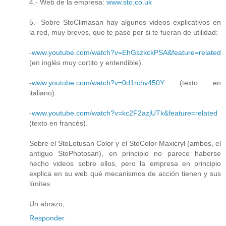
4.- Web de la empresa:
www.sto.co.uk
5.- Sobre StoClimasan hay algunos videos explicativos en
la red, muy breves, que te paso por si te fueran de utilidad:
-
www.youtube.com/watch?v=EhGszkckPSA&feature=related
(en inglés muy cortito y entendible).
-
www.youtube.com/watch?v=0d1rchv450Y
(texto en
italiano).
-
www.youtube.com/watch?v=kc2F2azjUTk&feature=related
(texto en francés).
Sobre el StoLotusan Color y el StoColor Maxicryl (ambos, el
antiguo StoPhotosan), en principio no parece haberse
hecho videos sobre ellos, pero la empresa en principio
explica en su web qué mecanismos de acción tienen y sus
límites.
Un abrazo,
Responder