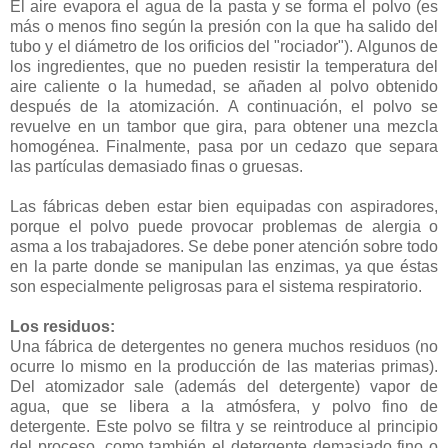
El aire evapora el agua de la pasta y se forma el polvo (es
más o menos fino según la presión con la que ha salido del
tubo y el diámetro de los orificios del "rociador"). Algunos de
los ingredientes, que no pueden resistir la temperatura del
aire caliente o la humedad, se añaden al polvo obtenido
después de la atomización. A continuación, el polvo se
revuelve en un tambor que gira, para obtener una mezcla
homogénea. Finalmente, pasa por un cedazo que separa
las partículas demasiado finas o gruesas.
Las fábricas deben estar bien equipadas con aspiradores,
porque el polvo puede provocar problemas de alergia o
asma a los trabajadores. Se debe poner atención sobre todo
en la parte donde se manipulan las enzimas, ya que éstas
son especialmente peligrosas para el sistema respiratorio.
Los residuos:
Una fábrica de detergentes no genera muchos residuos (no
ocurre lo mismo en la producción de las materias primas).
Del atomizador sale (además del detergente) vapor de
agua, que se libera a la atmósfera, y polvo fino de
detergente. Este polvo se filtra y se reintroduce al principio
del proceso, como también el detergente demasiado fino o