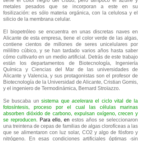
tiene el color negro del crudo, pero tampoco el azufre y
metales pesados que se incorporan a este en su
fosilización: es sólo materia orgánica, con la celulosa y el
silicio de la membrana celular.
El biopetróleo se encuentra en unas discretas naves en
Alicante de esta empresa, tiene el color verde de las algas,
contiene cientos de millones de seres unicelulares por
mililitro cúbico, y se han tardado varios años hasta saber
cómo cultivarlo en un medio artificial. Detrás de este trabajo
están los departamentos de Biotecnología, Ingeniería
Química y Ciencias del Mar de las universidades de
Alicante y Valencia, y sus protagonistas son el profesor de
Biotecnología de la Universidad de Alicante, Cristian Gomis,
y el ingeniero de Termodinámica, Bernard Stroïazzo.
Se buscaba un
sistema que
acelerara
el ciclo vital de la
fotosíntesis, proceso por el cual las células marinas
absorben dióxido de carbono, expulsan oxígeno, crecen y
se reproducen.
Para ello, en
estos años se seleccionaron
una treintena de cepas de familias de algas clorofíceas a las
que se alimentaron con luz solar, CO2 y algo de fósforo y
nitrógeno. En esas condiciones artificiales óptimas -sin