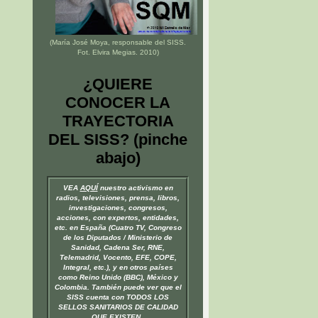
(María José Moya, responsable del
SISS
.
Fot. Elvira Megias. 2010)
¿QUIERE
CONOCER LA
TRAYECTORIA
DEL SISS? (pinche
abajo)
VEA
AQUÍ
nuestro activismo en
radios, televisiones, prensa, libros,
investigaciones, congresos,
acciones, con expertos, entidades,
etc. en España (Cuatro TV, Congreso
de los Diputados / Ministerio de
Sanidad, Cadena Ser, RNE,
Telemadrid, Vocento, EFE, COPE,
Integral, etc.), y en otros países
como Reino Unido (BBC), México y
Colombia. También puede ver que el
SISS cuenta con TODOS LOS
SELLOS SANITARIOS DE CALIDAD
QUE EXISTEN.
.