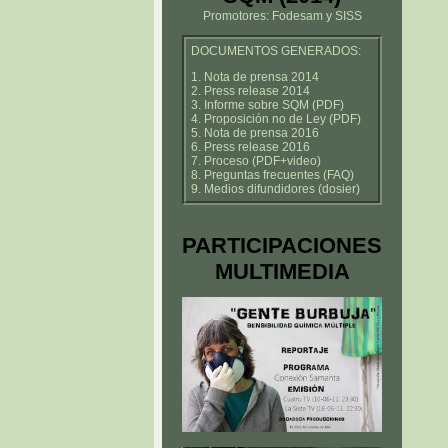
Promotores: Fodesam y SISS
DOCUMENTOS GENERADOS:
1. Nota de prensa 2014
2. Press release 2014
3. Informe sobre SQM (PDF)
4. Proposición no de Ley (PDF)
5. Nota de prensa 2016
6. Press release 2016
7. Proceso (PDF+video)
8. Preguntas frecuentes (FAQ)
9. Medios difundidores (dosier)
PARTICIPACIONES
MULTIMEDIA