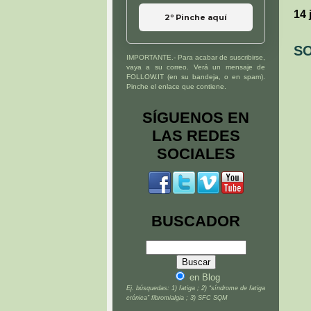
14 
2º Pinche aquí
SO
IMPORTANTE.- Para acabar de suscribirse,
vaya a su correo. Verá un mensaje de
FOLLOW.IT (en su bandeja, o en spam).
Pinche el enlace que contiene.
SÍGUENOS EN
LAS REDES
SOCIALES
BUSCADOR
en Blog
Ej. búsquedas: 1) fatiga ; 2) “síndrome de fatiga
crónica” fibromialgia ; 3) SFC SQM