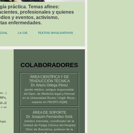
gía práctica. Temas afines:
acientes, profesionales y quienes
dios y eventos, activismo,
stas enfermedades.
EGAL
LA CIE
TEXTOS DIVULGATIVOS
COLABORADORES
ÁREA CIENTÍFICA Y DE
TRADUCCIÓN TÉCNICA
Dr. Arturo Ortega Pérez
(
perito médico
, antiguo responsable
es...)
del Dpto. de Medicina legal y forense
DFs,
en la
Universidad Rovira i Virgili -Reus-
,
experto en FM-SFC-SQM)
os, ni
 o un
ÁREA DE SOPORTE
Dr. Joaquim Fernández-Solà
(médico internista, coordinador de la
ugar,
Unidad de Fatiga Crónica del
Hospital
Clínic de Barcelona
, profesor de la