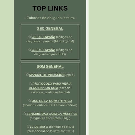
TOP LINKS
-Entradas de obligada lectura-
SSC GENERAL
☆
CIE DE ESPAÑA
(códigos de
diagnóstico para SQM, SFC y FM)
☆
CIE DE ESPAÑA
(códigos de
diagnóstico para EHS)
SQM GENERAL
☆
MANUAL DE INICIACIÓN
(2016)
☆
PROTOCOLO PARA VER A
ALGUIEN CON SQM
(asepsia,
evitación, control ambiental)
☆
QUÉ ES LA SQM: TRÍPTICO
(revisión científica: Dr. Fernández-Solà)
☆
SENSIBILIDAD QUÍMICA MÚLTIPLE
(preguntas frecuentes -FAQ-)
☆
12 DE MAYO
(por qué es el Día
Internacional de la sqm, sfc, fm…)