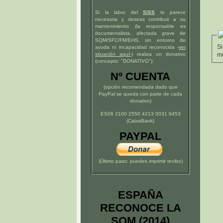
Si la labor del
SISS
te parece
necesaria y deseas contribuir a su
mantenimiento (la responsable es
documentalista, afectada grave de
SQM/SFC/FM/EHS, sin entorno de
Si
ayuda ni incapacidad reconocida -
ver
mo
situación
aquí
-)
realiza un donativo
(concepto: "DONATIVO"):
Nº CUENTA
(opción recomendada dado que
PayPal se queda con parte de cada
donativo)
ES06 2100 2550 4213 0031 9453
(CaixaBank)
PAYPAL
(Último paso: puedes imprimir recibo)
ESPAÑA
RECONOCE LA
SQM (2014)