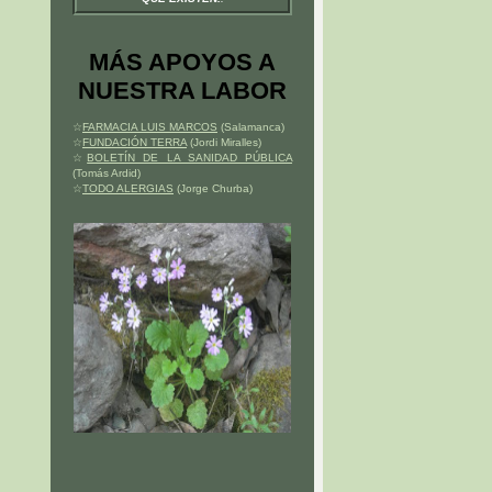
MÁS APOYOS A
NUESTRA LABOR
☆
FARMACIA LUIS MARCOS
(Salamanca)
☆
FUNDACIÓN TERRA
(Jordi Miralles)
☆
BOLETÍN DE LA SANIDAD PÚBLICA
(Tomás Ardid)
☆
TODO ALERGIAS
(Jorge Churba)