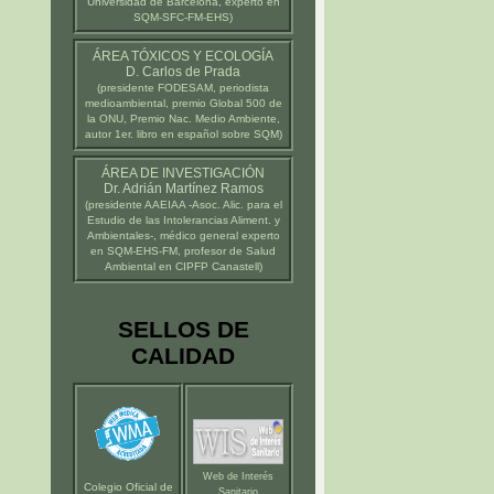
Universidad de Barcelona
, experto en
SQM-SFC-FM-EHS)
ÁREA TÓXICOS Y ECOLOGÍA
D. Carlos de Prada
(presidente
FODESAM
, periodista
medioambiental, premio Global 500 de
la ONU, Premio Nac. Medio Ambiente,
autor 1er. libro en español sobre SQM)
ÁREA DE INVESTIGACIÓN
Dr. Adrián Martínez Ramos
(presidente
AAEIAA
-Asoc. Alic. para el
Estudio de las Intolerancias Aliment. y
Ambientales-, médico general experto
en SQM-EHS-FM, profesor de Salud
Ambiental en
CIPFP Canastell
)
SELLOS DE
CALIDAD
Web de Interés
Colegio Oficial de
Sanitario