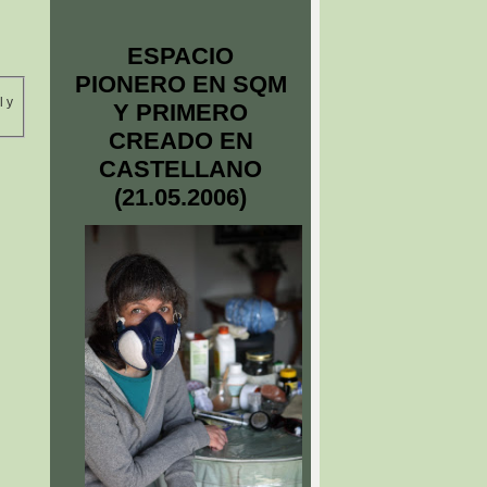
ESPACIO
PIONERO EN SQM
l y
Y PRIMERO
CREADO EN
CASTELLANO
(21.05.2006)