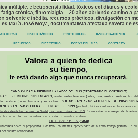
ca múltiple, electrosensibilidad, tóxicos cotidianos y ecolo
 fatiga crónica, fibromialgia… 20 años abriendo camino a p
n solvente e inédita, recursos prácticos, divulgación en me
a es María José Moya, documentalista afectada severa de e
MIS OBRAS
DATOS BÁSICOS
PROTOCOLOS
INVESTIGACIONES
L
RECURSOS
DIRECTORIO
FOROS DEL SISS
CONTACTO
CÓMO AYUDAR A DIFUNDIR LA LABOR DEL SISS (RESPETANDO EL COPYRIGHT)
 HACER
.- 1.
DIFUNDE SUS ENLACES
, donde puedan tener eco (redes, foros, medios, médicos, hospital
forma eficaz (deben funcionar y ser visibles).
QUÉ NO HACER
.-
NO ALTERES NI DIFUNDAS SUS P
GENES O ENTRADAS
FUERA
DEL ENLACE DEL SISS
(por tanto,
NO los cuelgues en tu espacio u otr
difundas desde los canales de Scribd, YouTube u otros del SISS
. Si necesitas una imagen de la autora
ge hecho por ella, pide su autorización escrita razonando el motivo)
EMPRESAS Y WEBS (AVISO)
ublicamos spam ni propaganda. Por favor, no intentes aprovecharte de nuestro trabajo gratuito. En su l
a ser nuestro patrocinador.