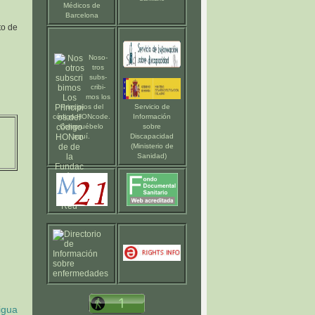
Médicos de
Barcelona
to de
Noso-
tros
subs-
cribi-
mos los
Principios del
Servicio de
código HONcode
.
Información
Compruébelo
sobre
aquí
.
Discapacidad
(Ministerio de
Sanidad)
igua