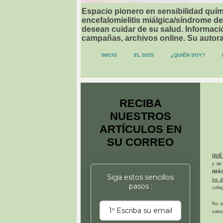
Espacio pionero en sensibilidad quími
encefalomielitis miálgica/síndrome de
desean cuidar de su salud. Informació
campañas, archivos online. Su autor
INICIO
EL SISS
¿QUIÉN SOY?
RECIBA
NUESTROS
ARTÍCULOS EN
SU CORREO
QUÉ
y de 
IMÁ
Siga estos sencillos
los 
pasos :
colla
No p
valor