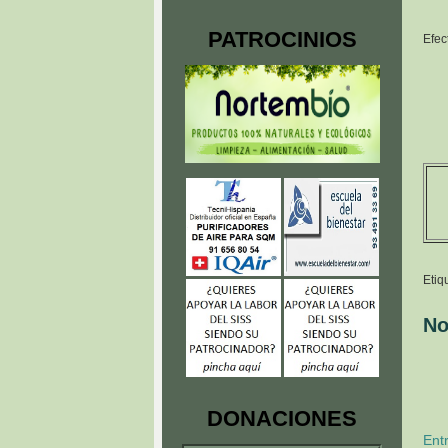
PATROCINIOS
Efec
Etiq
No
DONACIONES
Ent