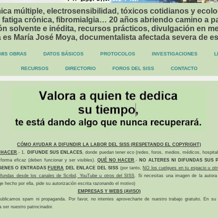
ca múltiple, electrosensibilidad, tóxicos cotidianos y ecolo
 fatiga crónica, fibromialgia… 20 años abriendo camino a p
n solvente e inédita, recursos prácticos, divulgación en me
a es María José Moya, documentalista afectada severa de e
MIS OBRAS
DATOS BÁSICOS
PROTOCOLOS
INVESTIGACIONES
L
RECURSOS
DIRECTORIO
FOROS DEL SISS
CONTACTO
CÓMO AYUDAR A DIFUNDIR LA LABOR DEL SISS (RESPETANDO EL COPYRIGHT)
 HACER
.- 1.
DIFUNDE SUS ENLACES
, donde puedan tener eco (redes, foros, medios, médicos, hospital
forma eficaz (deben funcionar y ser visibles).
QUÉ NO HACER
.-
NO ALTERES NI DIFUNDAS SUS P
GENES O ENTRADAS
FUERA
DEL ENLACE DEL SISS
(por tanto,
NO los cuelgues en tu espacio u otr
difundas desde los canales de Scribd, YouTube u otros del SISS
. Si necesitas una imagen de la autora
ge hecho por ella, pide su autorización escrita razonando el motivo)
EMPRESAS Y WEBS (AVISO)
ublicamos spam ni propaganda. Por favor, no intentes aprovecharte de nuestro trabajo gratuito. En su l
a ser nuestro patrocinador.