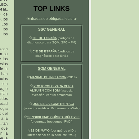
usto,
TOP LINKS
 al.,
s de
-Entradas de obligada lectura-
, los
. Los
 los
SSC GENERAL
, los
☆
CIE DE ESPAÑA
(códigos de
diagnóstico para SQM, SFC y FM)
s con
☆
CIE DE ESPAÑA
(códigos de
 a su
diagnóstico para EHS)
e los
estos
SQM GENERAL
de la
s han
☆
MANUAL DE INICIACIÓN
(2016)
acios
s con
☆
PROTOCOLO PARA VER A
as, o
ALGUIEN CON SQM
(asepsia,
entan
evitación, control ambiental)
dades
☆
iedad
QUÉ ES LA SQM: TRÍPTICO
logía
(revisión científica: Dr. Fernández-Solà)
o del
☆
SENSIBILIDAD QUÍMICA MÚLTIPLE
 a la
(preguntas frecuentes -FAQ-)
, tan
a que
☆
12 DE MAYO
(por qué es el Día
n la
Internacional de la sqm, sfc, fm…)
on la