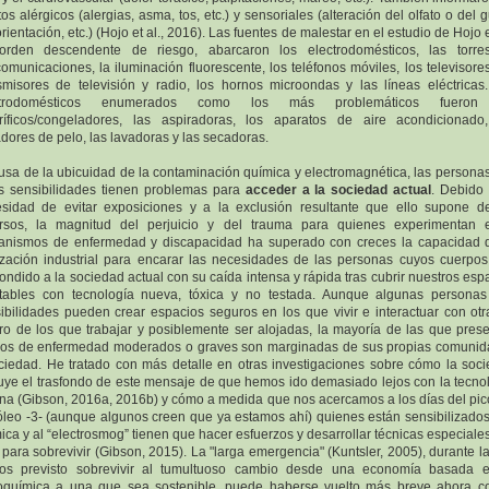
tos alérgicos (alergias, asma, tos, etc.) y sensoriales (alteración del olfato o del g
rientación, etc.) (Hojo et al., 2016). Las fuentes de malestar en el estudio de Hojo et
orden descendente de riesgo, abarcaron los electrodomésticos, las torre
comunicaciones, la iluminación fluorescente, los teléfonos móviles, los televisores
smisores de televisión y radio, los hornos microondas y las líneas eléctricas
ctrodomésticos enumerados como los más problemáticos fueron
oríficos/congeladores, las aspiradoras, los aparatos de aire acondicionado
dores de pelo, las lavadoras y las secadoras.
usa de la ubicuidad de la contaminación química y electromagnética, las persona
s sensibilidades tienen problemas para
acceder a la sociedad actual
. Debido
sidad de evitar exposiciones y a la exclusión resultante que ello supone d
rsos, la magnitud del perjuicio y del trauma para quienes experimentan 
nismos de enfermedad y discapacidad ha superado con creces la capacidad 
lización industrial para encarar las necesidades de las personas cuyos cuerpo
ondido a la sociedad actual con su caída intensa y rápida tras cubrir nuestros esp
tables con tecnología nueva, tóxica y no testada. Aunque algunas persona
ibilidades pueden crear espacios seguros en los que vivir e interactuar con otr
ro de los que trabajar y posiblemente ser alojadas, la mayoría de las que pres
os de enfermedad moderados o graves son marginadas de sus propias comuni
ciedad. He tratado con más detalle en otras investigaciones sobre cómo la soc
uye el trasfondo de este mensaje de que hemos ido demasiado lejos con la tecno
na (Gibson, 2016a, 2016b) y cómo a medida que nos acercamos a los días del pic
óleo -3- (aunque algunos creen que ya estamos ahí) quienes están sensibilizados
ica y al “electrosmog” tienen que hacer esfuerzos y desarrollar técnicas especiales
 para sobrevivir (Gibson, 2015). La "larga emergencia" (Kuntsler, 2005), durante l
os previsto sobrevivir al tumultuoso cambio desde una economía basada e
oquímica a una que sea sostenible, puede haberse vuelto más breve ahora c