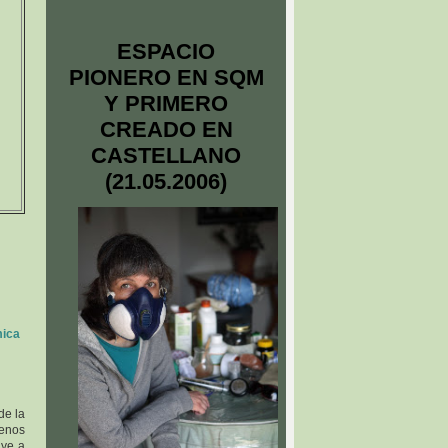
ESPACIO
PIONERO EN SQM
Y PRIMERO
CREADO EN
CASTELLANO
(21.05.2006)
mica
de la
menos
uye a