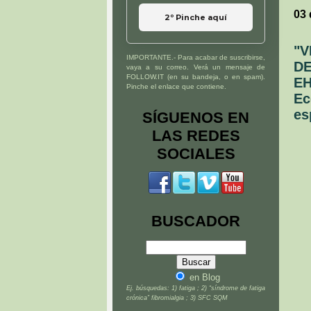
03 
2º Pinche aquí
"V
IMPORTANTE.- Para acabar de suscribirse,
DE
vaya a su correo. Verá un mensaje de
FOLLOW.IT (en su bandeja, o en spam).
EH
Pinche el enlace que contiene.
Ec
es
SÍGUENOS EN
LAS REDES
SOCIALES
BUSCADOR
en Blog
Ej. búsquedas: 1) fatiga ; 2) “síndrome de fatiga
crónica” fibromialgia ; 3) SFC SQM