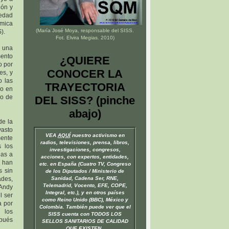
ión y
edad
ímica
(María José Moya, responsable del
SISS
.
).
Fot. Elvira Megias. 2010)
n una
ento
¿QUIERE
o por
CONOCER LA
es, y
o las
TRAYECTORIA
io en
do de
DEL SISS? (pinche
abajo)
de la
vasto
VEA
AQUÍ
nuestro activismo en
mente
radios, televisiones, prensa, libros,
s los
investigaciones, congresos,
las a
acciones, con expertos, entidades,
e han
etc. en España (Cuatro TV, Congreso
s sin
de los Diputados / Ministerio de
des,
Sanidad, Cadena Ser, RNE,
Telemadrid, Vocento, EFE, COPE,
 Andy
Integral, etc.), y en otros países
l ser
como Reino Unido (BBC), México y
a por
Colombia. También puede ver que el
 los
SISS cuenta con TODOS LOS
spués
SELLOS SANITARIOS DE CALIDAD
QUE EXISTEN.
.