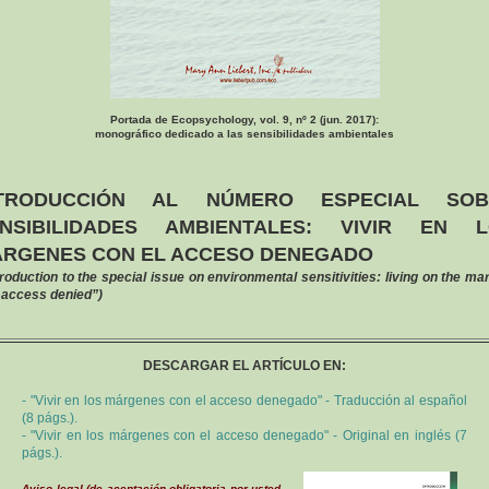
Portada de Ecopsychology, vol. 9, nº 2 (jun. 2017):
monográfico dedicado a las sensibilidades ambientales
NTRODUCCIÓN AL NÚMERO ESPECIAL SOB
NSIBILIDADES AMBIENTALES: VIVIR EN 
RGENES CON EL ACCESO DENEGADO
troduction to the special issue on environmental sensitivities: living on the ma
 access denied”)
DESCARGAR EL ARTÍCULO EN:
- "Vivir en los márgenes con el acceso denegado" - Traducción al español
(8 págs.).
- "Vivir en los márgenes con el acceso denegado" - Original en inglés (7
págs.).
Aviso legal (de aceptación obligatoria por usted