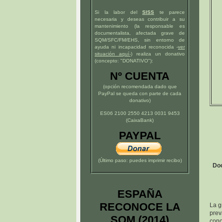
Si la labor del
SISS
te parece
necesaria y deseas contribuir a su
mantenimiento (la responsable es
documentalista, afectada grave de
SQM/SFC/FM/EHS, sin entorno de
ayuda ni incapacidad reconocida -
ver
situación
aquí
-)
realiza un donativo
(concepto: "DONATIVO"):
Nº CUENTA
(opción recomendada dado que
PayPal se queda con parte de cada
donativo)
ES06 2100 2550 4213 0031 9453
(CaixaBank)
PAYPAL
(Último paso: puedes imprimir recibo)
Doc
ESPAÑA
RECONOCE LA
La g
prev
SQM (2014)
cono