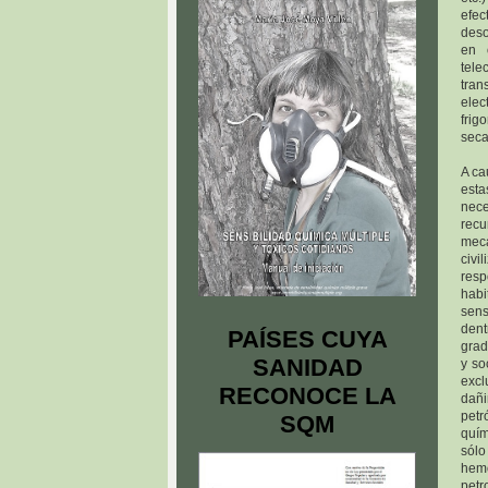
efec
deso
en 
tele
tran
ele
frig
seca
A ca
esta
nece
recu
meca
civi
resp
habi
sens
dent
PAÍSES CUYA
grad
SANIDAD
y so
excl
RECONOCE LA
dañi
petr
SQM
quím
sólo
hem
petr