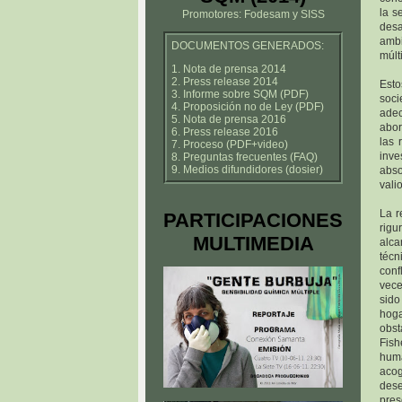
la s
Promotores: Fodesam y SISS
des
ambi
DOCUMENTOS GENERADOS:
múlt
1. Nota de prensa 2014
2. Press release 2014
Esto
3. Informe sobre SQM (PDF)
soc
4. Proposición no de Ley (PDF)
adec
5. Nota de prensa 2016
abor
6. Press release 2016
las 
7. Proceso (PDF+video)
inve
8. Preguntas frecuentes (FAQ)
9. Medios difundidores (dosier)
abso
vali
La r
PARTICIPACIONES
rigu
MULTIMEDIA
alca
técn
conf
vece
sido
hog
obst
Fish
huma
aco
dese
pres