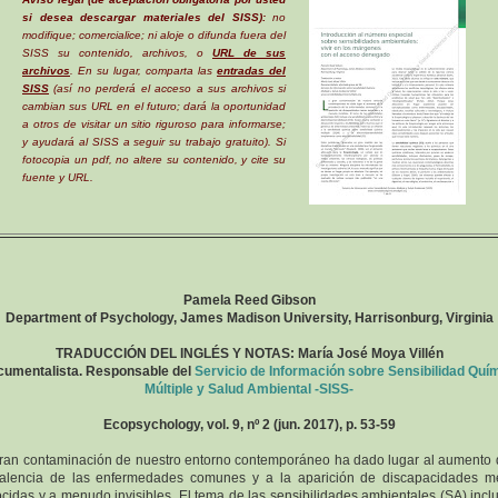
si desea descargar materiales del SISS):
no
modifique; comercialice; ni aloje o difunda fuera del
SISS su contenido, archivos, o
URL de sus
archivos
. En su lugar, comparta las
entradas del
SISS
(así no perderá el acceso a sus archivos si
cambian sus URL en el futuro; dará la oportunidad
a otros de visitar un sitio riguroso para informarse;
y ayudará al SISS a seguir su trabajo gratuito). Si
fotocopia un pdf, no altere su contenido, y cite su
fuente y URL.
Pamela Reed Gibson
Department of Psychology, James Madison University, Harrisonburg, Virginia
TRADUCCIÓN DEL INGLÉS Y NOTAS: María José Moya Villén
umentalista. Responsable del
Servicio de Información sobre Sensibilidad Quí
Múltiple y Salud Ambiental -SISS-
Ecopsychology, vol. 9, nº 2 (jun. 2017), p. 53-59
ran contaminación de nuestro entorno contemporáneo ha dado lugar al aumento 
alencia de las enfermedades comunes y a la aparición de discapacidades 
cidas y a menudo invisibles. El tema de las sensibilidades ambientales (SA) incl