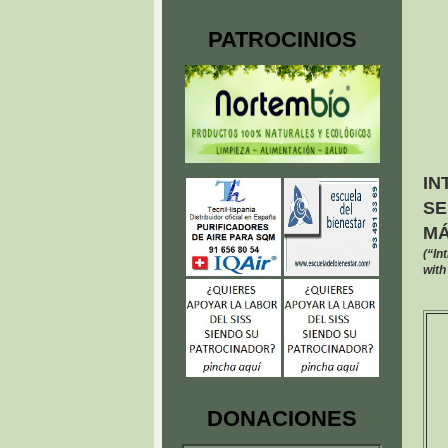
PATROCINIOS
I
SE
MÁ
(“In
with
DONACIONES