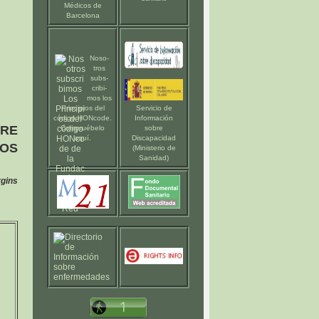
Médicos de
Barcelona
Noso-
tros
subs-
cribi-
mos los
Principios del
Servicio de
código HONcode
.
Información
RE
Compruébelo
sobre
aquí
.
Discapacidad
LOS
(Ministerio de
Sanidad)
rgins