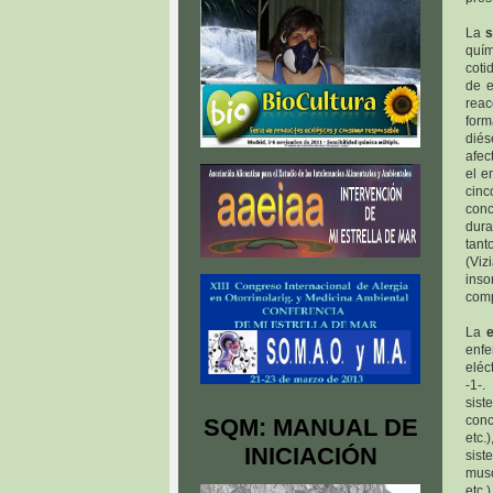
La
s
quím
coti
de e
rea
form
diés
afec
el e
cinc
conc
dura
tant
(Viz
inso
comp
La
enfe
eléc
-1-
sis
conc
SQM: MANUAL DE
etc.
INICIACIÓN
sist
musc
etc.