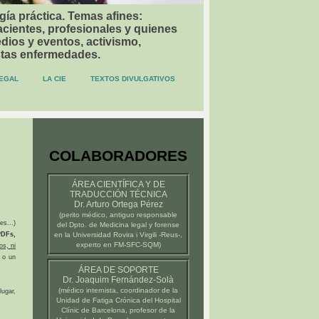
gía práctica. Temas afines:
acientes, profesionales y quienes
dios y eventos, activismo,
stas enfermedades.
EGAL
LA CIE
TEXTOS DIVULGATIVOS
COLABORADORES
ÁREA CIENTÍFICA Y DE
TRADUCCIÓN TÉCNICA
Dr. Arturo Ortega Pérez
(
perito médico
, antiguo responsable
es...)
del Dpto. de Medicina legal y forense
DFs,
en la
Universidad Rovira i Virgili -Reus-
,
experto en FM-SFC-SQM)
os, ni
 o un
ÁREA DE SOPORTE
Dr. Joaquim Fernández-Solà
(médico internista, coordinador de la
ugar,
Unidad de Fatiga Crónica del
Hospital
Clínic de Barcelona
, profesor de la