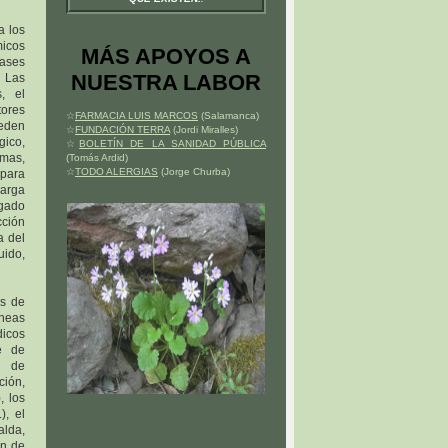
a los
micos
MÁS APOYOS A
gases
NUESTRA LABOR
. Las
, el
tores
☆
FARMACIA LUIS MARCOS
(Salamanca)
ueden
☆
FUNDACIÓN TERRA
(Jordi Miralles)
gico,
☆
BOLETÍN DE LA SANIDAD PÚBLICA
omas,
(Tomás Ardid)
☆
TODO ALERGIAS
(Jorge Churba)
 para
larga
igado
cción
a del
uido,
es de
íneas
dicos
e de
s de
ción,
, los
), el
alda,
on de