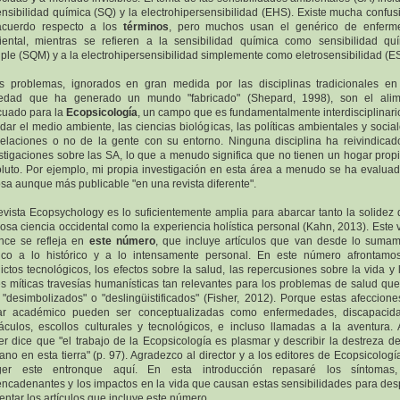
ensibilidad química (SQ) y la electrohipersensibilidad (EHS). Existe mucha confus
acuerdo respecto a los
términos
, pero muchos usan el genérico de enferm
ental, mientras se refieren a la sensibilidad química como sensibilidad qu
iple (SQM) y a la electrohipersensibilidad simplemente como eletrosensibilidad (ES
s problemas, ignorados en gran medida por las disciplinas tradicionales e
iedad que ha generado un mundo "fabricado" (Shepard, 1998), son el alim
uado para la
Ecopsicología
, un campo que es fundamentalmente interdisciplinari
dar el medio ambiente, las ciencias biológicas, las políticas ambientales y social
relaciones o no de la gente con su entorno. Ninguna disciplina ha reivindicad
stigaciones sobre las SA, lo que a menudo significa que no tienen un hogar prop
luto. Por ejemplo, mi propia investigación en esta área a menudo se ha evalua
osa aunque más publicable "en una revista diferente".
evista Ecopsychology es lo suficientemente amplia para abarcar tanto la solidez 
rosa ciencia occidental como la experiencia holística personal (Kahn, 2013). Este 
nce se refleja en
este número
, que incluye artículos que van desde lo suma
ico a lo histórico y a lo intensamente personal. En este número afrontamo
lictos tecnológicos, los efectos sobre la salud, las repercusiones sobre la vida y 
s míticas travesías humanísticas tan relevantes para los problemas de salud qu
 "desimbolizados" o "deslingüistificados" (Fisher, 2012). Porque estas afeccione
ar académico pueden ser conceptualizadas como enfermedades, discapacida
áculos, escollos culturales y tecnológicos, e incluso llamadas a la aventura.
er dice que "el trabajo de la Ecopsicología es plasmar y describir la destreza de
no en esta tierra" (p. 97). Agradezco al director y a los editores de Ecopsicologí
ger este entronque aquí. En esta introducción repasaré los síntomas,
ncadenantes y los impactos en la vida que causan estas sensibilidades para de
entar los artículos que incluye este número.