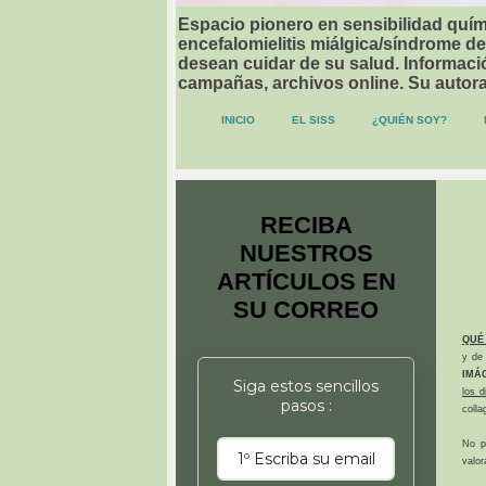
Espacio pionero en sensibilidad quími
encefalomielitis miálgica/síndrome de
desean cuidar de su salud. Informació
campañas, archivos online. Su autor
INICIO
EL SISS
¿QUIÉN SOY?
RECIBA
NUESTROS
ARTÍCULOS EN
SU CORREO
QUÉ
y de 
IMÁ
Siga estos sencillos
los 
pasos :
colla
No p
valor