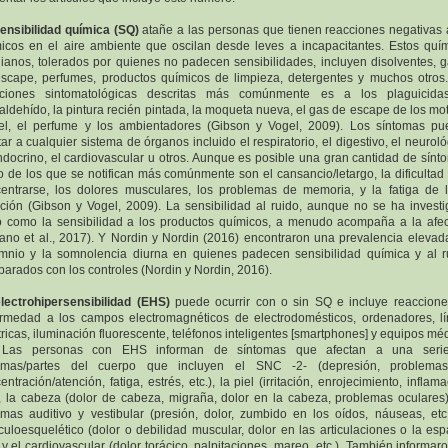
ensibilidad química (SQ)
atañe a las personas que tienen reacciones negativas 
icos en el aire ambiente que oscilan desde leves a incapacitantes. Estos quí
dianos, tolerados por quienes no padecen sensibilidades, incluyen disolventes, 
scape, perfumes, productos químicos de limpieza, detergentes y muchos otros
cciones sintomatológicas descritas más comúnmente es a los plaguicidas
aldehído, la pintura recién pintada, la moqueta nueva, el gas de escape de los mo
el, el perfume y los ambientadores (Gibson y Vogel, 2009). Los síntomas p
tar a cualquier sistema de órganos incluido el respiratorio, el digestivo, el neuroló
ndocrino, el cardiovascular u otros. Aunque es posible una gran cantidad de sínt
o de los que se notifican más comúnmente son el cansancio/letargo, la dificultad
entrarse, los dolores musculares, los problemas de memoria, y la fatiga de 
ción (Gibson y Vogel, 2009). La sensibilidad al ruido, aunque no se ha invest
o como la sensibilidad a los productos químicos, a menudo acompaña a la afe
iano et al., 2017). Y Nordin y Nordin (2016) encontraron una prevalencia elevad
mnio y la somnolencia diurna en quienes padecen sensibilidad química y al r
arados con los controles (Nordin y Nordin, 2016).
electrohipersensibilidad (EHS)
puede ocurrir con o sin SQ e incluye reaccion
rmedad a los campos electromagnéticos de electrodomésticos, ordenadores, l
tricas, iluminación fluorescente, teléfonos inteligentes [smartphones] y equipos mé
. Las personas con EHS informan de síntomas que afectan a una seri
temas/partes del cuerpo que incluyen el SNC -2- (depresión, problema
entración/atención, fatiga, estrés, etc.), la piel (irritación, enrojecimiento, inflama
), la cabeza (dolor de cabeza, migraña, dolor en la cabeza, problemas oculares)
emas auditivo y vestibular (presión, dolor, zumbido en los oídos, náuseas, etc.
uloesquelético (dolor o debilidad muscular, dolor en las articulaciones o la esp
) y el cardiovascular (dolor torácico, palpitaciones, mareo, etc.). También informar