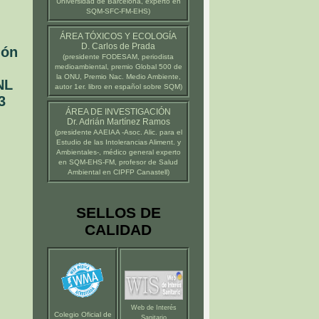
Universidad de Barcelona
, experto en
SQM-SFC-FM-EHS)
ÁREA TÓXICOS Y ECOLOGÍA
D. Carlos de Prada
ión
(presidente
FODESAM
, periodista
medioambiental, premio Global 500 de
la ONU, Premio Nac. Medio Ambiente,
NL
autor 1er. libro en español sobre SQM)
3
ÁREA DE INVESTIGACIÓN
Dr. Adrián Martínez Ramos
(presidente
AAEIAA
-Asoc. Alic. para el
Estudio de las Intolerancias Aliment. y
Ambientales-, médico general experto
en SQM-EHS-FM, profesor de Salud
Ambiental en
CIPFP Canastell
)
SELLOS DE
CALIDAD
Web de Interés
Colegio Oficial de
Sanitario