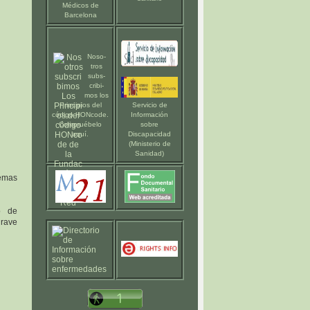
Médicos de
Barcelona
Noso-
tros
subs-
cribi-
mos los
Principios del
Servicio de
código HONcode
.
Información
Compruébelo
sobre
aquí
.
Discapacidad
(Ministerio de
Sanidad)
temas
o de
grave