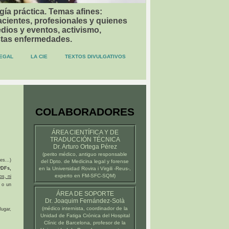
gía práctica. Temas afines:
acientes, profesionales y quienes
dios y eventos, activismo,
stas enfermedades.
EGAL
LA CIE
TEXTOS DIVULGATIVOS
COLABORADORES
ÁREA CIENTÍFICA Y DE
TRADUCCIÓN TÉCNICA
Dr. Arturo Ortega Pérez
(
perito médico
, antiguo responsable
es...)
del Dpto. de Medicina legal y forense
DFs,
en la
Universidad Rovira i Virgili -Reus-
,
experto en FM-SFC-SQM)
os, ni
 o un
ÁREA DE SOPORTE
Dr. Joaquim Fernández-Solà
(médico internista, coordinador de la
ugar,
Unidad de Fatiga Crónica del
Hospital
Clínic de Barcelona
, profesor de la