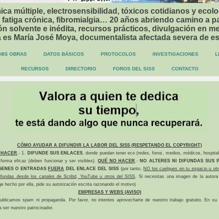
ca múltiple, electrosensibilidad, tóxicos cotidianos y ecolo
 fatiga crónica, fibromialgia… 20 años abriendo camino a p
n solvente e inédita, recursos prácticos, divulgación en me
a es María José Moya, documentalista afectada severa de e
MIS OBRAS
DATOS BÁSICOS
PROTOCOLOS
INVESTIGACIONES
L
RECURSOS
DIRECTORIO
FOROS DEL SISS
CONTACTO
CÓMO AYUDAR A DIFUNDIR LA LABOR DEL SISS (RESPETANDO EL COPYRIGHT)
 HACER
.- 1.
DIFUNDE SUS ENLACES
, donde puedan tener eco (redes, foros, medios, médicos, hospital
forma eficaz (deben funcionar y ser visibles).
QUÉ NO HACER
.-
NO ALTERES NI DIFUNDAS SUS P
GENES O ENTRADAS
FUERA
DEL ENLACE DEL SISS
(por tanto,
NO los cuelgues en tu espacio u otr
difundas desde los canales de Scribd, YouTube u otros del SISS
. Si necesitas una imagen de la autora
ge hecho por ella, pide su autorización escrita razonando el motivo)
EMPRESAS Y WEBS (AVISO)
ublicamos spam ni propaganda. Por favor, no intentes aprovecharte de nuestro trabajo gratuito. En su l
a ser nuestro patrocinador.