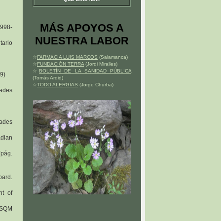
MÁS APOYOS A
1998-
NUESTRA LABOR
tario
☆
FARMACIA LUIS MARCOS
(Salamanca)
☆
FUNDACIÓN TERRA
(Jordi Miralles)
☆
BOLETÍN DE LA SANIDAD PÚBLICA
9)
(Tomás Ardid)
☆
TODO ALERGIAS
(Jorge Churba)
dades
dades
dian
(pág.
oard.
t of
a SQM