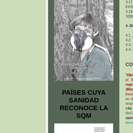
3.17
EHS,
3.18
SQM 
4. 
4.1.
4.2.
4.3.
4.4.
CON
"
Obr
el M
rep
difu
PAÍSES CUYA
base
SANIDAD
su d
resp
RECONOCE LA
cita
NoC
SQM
oper
el-c