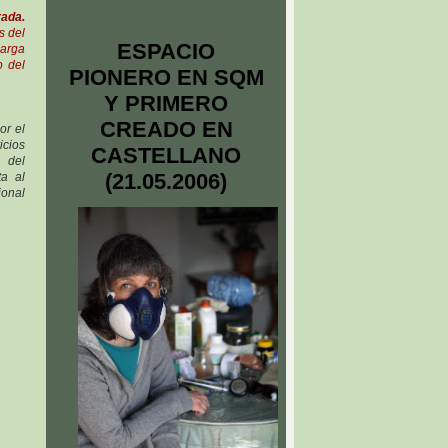
rada.
s del
ESPACIO
carga
o del
PIONERO EN SQM
Y PRIMERO
CREADO EN
or el
cios
CASTELLANO
o del
(21.05.2006)
ta al
ional