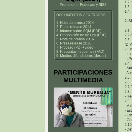
1.2
Promotores: Fodesam y SISS
1.3.
1.4
DOCUMENTOS GENERADOS:
2. 
1. Nota de prensa 2014
2. Press release 2014
2.1
3. Informe sobre SQM (PDF)
4. Proposición no de Ley (PDF)
2.2 
5. Nota de prensa 2016
2.3
6. Press release 2016
(DIM
7. Proceso (PDF+video)
- Fu
8. Preguntas frecuentes (FAQ)
- La
9. Medios difundidores (dosier)
- ¿P
2.4.
- Su
PARTICIPACIONES
- Au
2.5
MULTIMEDIA
2.6.
2.7
2.8.
- Re
2.9
- Va
- Es
- Es
- Co
2.10
- De