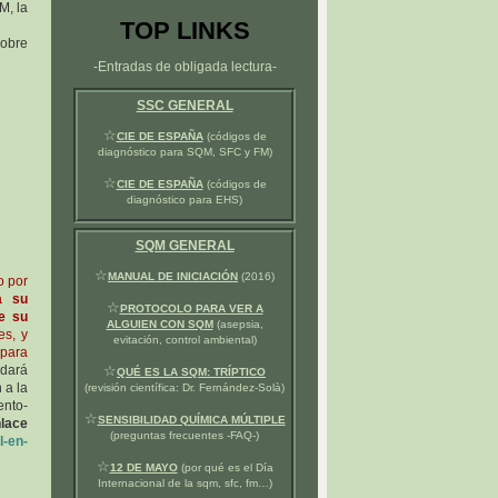
M, la
TOP LINKS
sobre
-Entradas de obligada lectura-
SSC GENERAL
☆
CIE DE ESPAÑA
(códigos de
diagnóstico para SQM, SFC y FM)
☆
CIE DE ESPAÑA
(códigos de
diagnóstico para EHS)
SQM GENERAL
☆
MANUAL DE INICIACIÓN
(2016)
o por
a su
☆
PROTOCOLO PARA VER A
ue su
ALGUIEN CON SQM
(asepsia,
es, y
evitación, control ambiental)
 para
 dará
☆
QUÉ ES LA SQM: TRÍPTICO
 a la
(revisión científica: Dr. Fernández-Solà)
ento-
☆
SENSIBILIDAD QUÍMICA MÚLTIPLE
nlace
(preguntas frecuentes -FAQ-)
l-en-
☆
12 DE MAYO
(por qué es el Día
Internacional de la sqm, sfc, fm…)