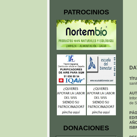
PATROCINIOS
DA
TÍT
sani
AUT
Info
de 
PÁG
EDI
AÑO
DONACIONES
ISB