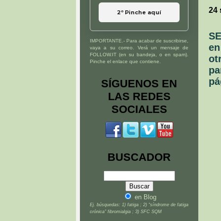
24 
2º Pinche aquí
SE
IMPORTANTE.- Para acabar de suscribirse,
en
vaya a su correo. Verá un mensaje de
FOLLOW.IT (en su bandeja, o en spam).
ot
Pinche el enlace que contiene.
pa
pá
SÍGUENOS EN
LAS REDES
SOCIALES
BUSCADOR
en Blog
Ej. búsquedas: 1) fatiga ; 2) “síndrome de fatiga
crónica” fibromialgia ; 3) SFC SQM