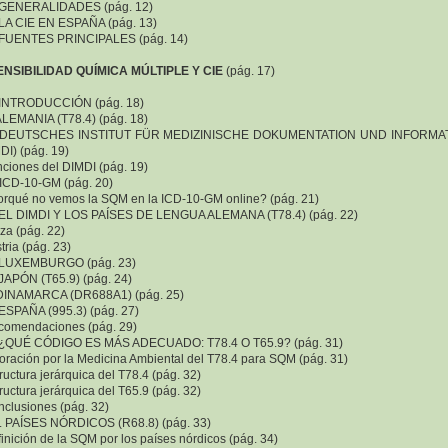
. GENERALIDADES (pág. 12)
 LA CIE EN ESPAÑA (pág. 13)
. FUENTES PRINCIPALES (pág. 14)
SENSIBILIDAD QUÍMICA MÚLTIPLE Y CIE
(pág. 17)
. INTRODUCCIÓN (pág. 18)
ALEMANIA (T78.4) (pág. 18)
. DEUTSCHES INSTITUT FÜR MEDIZINISCHE DOKUMENTATION UND INFORMA
DI) (pág. 19)
nciones del DIMDI (pág. 19)
 ICD-10-GM (pág. 20)
orqué no vemos la SQM en la ICD-10-GM online? (pág. 21)
 EL DIMDI Y LOS PAÍSES DE LENGUA ALEMANA (T78.4) (pág. 22)
iza (pág. 22)
stria (pág. 23)
. LUXEMBURGO (pág. 23)
 JAPÓN (T65.9) (pág. 24)
 DINAMARCA (DR688A1) (pág. 25)
 ESPAÑA (995.3) (pág. 27)
comendaciones (pág. 29)
. ¿QUÉ CÓDIGO ES MÁS ADECUADO: T78.4 O T65.9? (pág. 31)
loración por la Medicina Ambiental del T78.4 para SQM (pág. 31)
tructura jerárquica del T78.4 (pág. 32)
tructura jerárquica del T65.9 (pág. 32)
nclusiones (pág. 32)
. PAÍSES NÓRDICOS (R68.8) (pág. 33)
finición de la SQM por los países nórdicos (pág. 34)