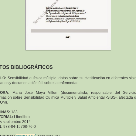
TOS BIBLIOGRÁFICOS
ULO:
Sensibilidad química múltiple: datos sobre su clasificación en diferentes sis
tarios y documentación útil sobre la enfermedad
ORA:
María José Moya Villén (documentalista, responsable del Servici
rmación sobre Sensibilidad Química Múltiple y Salud Ambiental -SISS-, afectada 
SQM).
INAS:
183
TORIAL:
Liberlibro
:
septiembre 2014
N:
978-84-15768-76-0