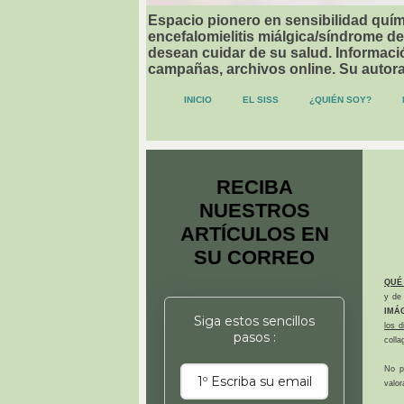
Espacio pionero en sensibilidad quími
encefalomielitis miálgica/síndrome de
desean cuidar de su salud. Informació
campañas, archivos online. Su autor
INICIO
EL SISS
¿QUIÉN SOY?
RECIBA
NUESTROS
ARTÍCULOS EN
SU CORREO
QUÉ
y de 
IMÁ
Siga estos sencillos
los 
pasos :
colla
No p
valor