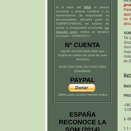
DES
[
pro
Si la labor del
SISS
te parece
Para
necesaria y deseas contribuir a su
apar
mantenimiento (la responsable es
no t
documentalista, afectada grave de
doc
SQM/SFC/FM/EHS, sin entorno de
ayuda ni incapacidad reconocida -
ver
situación
aquí
-)
realiza un donativo
SOB
(concepto: "DONATIVO"):
Tal 
Gru
Nº CUENTA
Soci
(opción recomendada dado que
requ
PayPal se queda con parte de cada
Gobi
donativo)
de E
ES06 2100 2550 4213 0031 9453
(CaixaBank)
ÍN
PAYPAL
ÍND
(Último paso: puedes imprimir recibo)
PRE
-OBJ
-CO
ESPAÑA
1. 
RECONOCE LA
SQM (2014)
1.1.