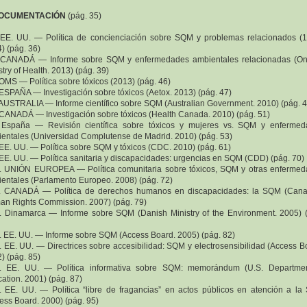
DOCUMENTACIÓN
(pág. 35)
 EE. UU. — Política de concienciación sobre SQM y problemas relacionados (
) (pág. 36)
 CANADÁ — Informe sobre SQM y enfermedades ambientales relacionadas (On
stry of Health. 2013) (pág. 39)
 OMS — Política sobre tóxicos (2013) (pág. 46)
 ESPAÑA — Investigación sobre tóxicos (Aetox. 2013) (pág. 47)
 AUSTRALIA — Informe científico sobre SQM (Australian Government. 2010) (pág. 4
 CANADÁ — Investigación sobre tóxicos (Health Canada. 2010) (pág. 51)
 España — Revisión científica sobre tóxicos y mujeres vs. SQM y enferme
entales (Universidad Complutense de Madrid. 2010) (pág. 53)
 EE. UU. — Política sobre SQM y tóxicos (CDC. 2010) (pág. 61)
 EE. UU. — Política sanitaria y discapacidades: urgencias en SQM (CDD) (pág. 70)
. UNIÓN EUROPEA — Política comunitaria sobre tóxicos, SQM y otras enferme
entales (Parlamento Europeo. 2008) (pág. 72)
1. CANADÁ — Política de derechos humanos en discapacidades: la SQM (Cana
n Rights Commission. 2007) (pág. 79)
. Dinamarca — Informe sobre SQM (Danish Ministry of the Environment. 2005) 
. EE. UU. — Informe sobre SQM (Access Board. 2005) (pág. 82)
. EE. UU. — Directrices sobre accesibilidad: SQM y electrosensibilidad (Access B
) (pág. 85)
5. EE. UU. — Política informativa sobre SQM: memorándum (U.S. Departmen
ation. 2001) (pág. 87)
. EE. UU. — Política “libre de fragancias” en actos públicos en atención a l
ess Board. 2000) (pág. 95)