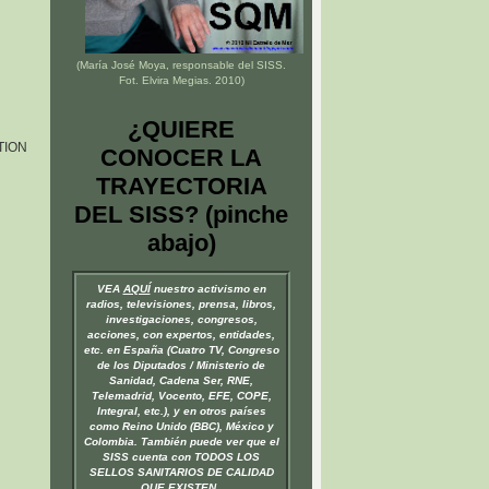
(María José Moya, responsable del
SISS
.
Fot. Elvira Megias. 2010)
¿QUIERE
TION
CONOCER LA
TRAYECTORIA
DEL SISS? (pinche
abajo)
VEA
AQUÍ
nuestro activismo en
radios, televisiones, prensa, libros,
investigaciones, congresos,
acciones, con expertos, entidades,
etc. en España (Cuatro TV, Congreso
de los Diputados / Ministerio de
Sanidad, Cadena Ser, RNE,
Telemadrid, Vocento, EFE, COPE,
Integral, etc.), y en otros países
como Reino Unido (BBC), México y
Colombia. También puede ver que el
SISS cuenta con TODOS LOS
SELLOS SANITARIOS DE CALIDAD
QUE EXISTEN.
.