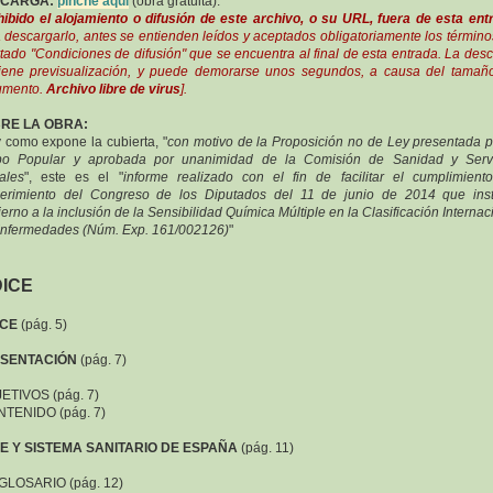
CARGA:
pinche aquí
(obra gratuita).
hibido el alojamiento o difusión de este archivo, o su URL, fuera de esta ent
 descargarlo, antes se entienden leídos y aceptados obligatoriamente los término
tado "Condiciones de difusión" que se encuentra al final de esta entrada. La des
iene previsualización, y puede demorarse unos segundos, a causa del tamañ
umento.
Archivo libre de virus
].
RE LA OBRA:
y como expone la cubierta, "
con motivo de la Proposición no de Ley presentada p
po Popular y aprobada por unanimidad de la Comisión de Sanidad y Servi
ales
", este es el "
informe realizado con el fin de facilitar el cumplimient
erimiento del Congreso de los Diputados del 11 de junio de 2014 que ins
erno a la inclusión de la Sensibilidad Química Múltiple en la Clasificación Internac
nfermedades (Núm. Exp. 161/002126)
"
DICE
ICE
(pág. 5)
SENTACIÓN
(pág. 7)
ETIVOS (pág. 7)
NTENIDO (pág. 7)
CIE Y SISTEMA SANITARIO DE ESPAÑA
(pág. 11)
 GLOSARIO (pág. 12)