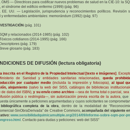
. OMS — Directrices para codificar nuevos problemas de salud en la CIE-10: la SQ
 el síndrome del edificio enfermo (1999) (pág. 96)
. EE. UU. — Legislación, jurisprudencia y reconocimientos políticos. Revisión 
y enfermedades ambientales: memorándum (1992) (pág. 97)
INVESTIGACIÓN
(pág. 101)
 SQM y relacionados (2014-1985) (pág. 102)
 Tóxicos cotidianos (2014-1995) (pág. 166)
 Descriptores (pág. 179)
 Breve glosario (pág. 183)
DICIONES DE DIFUSIÓN (lectura obligatoria)
a inscrita en el Registro de la Propiedad Intelectual [texto e imágenes]
. Except
inisterio de Sanidad y entidades sanitarias relacionadas,
queda prohibid
roducción por cualquier medio
(incluida la impresión y fotocopia),
al igual q
sión, alojamiento
(salvo la web del SISS, catálogos de bibliotecas institucional
 de datos del ISBN),
y su envío como archivo
—sea de forma total o parcial, sea
ifusión pública o restringida—, sin autorización previa escrita de la autora
, que
uesta únicamente a peticiones argumentadas y cuyos solicitantes se comprometan
 bibliográfica completa de la obra
, dentro de la modalidad de “Reconocimi
omercial-SinObraDerivada” de Creative Commons,
acompañada del siguiente e
ativo:
www.sensibilidadquimicamultiple.org/2014/09/informe-sobre-sqm-por-pn
ongreso.html
. Contacto para dudas y peticiones: web del SISS"