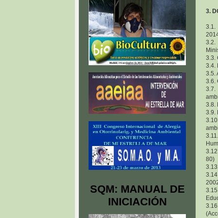
3. 
3.1.
2014
3.2.
Mini
3.3.
3.4.
3.5.
3.6.
3.7.
ambi
3.8.
3.9.
3.10
ambi
3.1
Huma
3.12
80)
3.13
3.14
2002
SQM: MANUAL DE
3.1
Educ
INICIACIÓN
3.16
(Acc