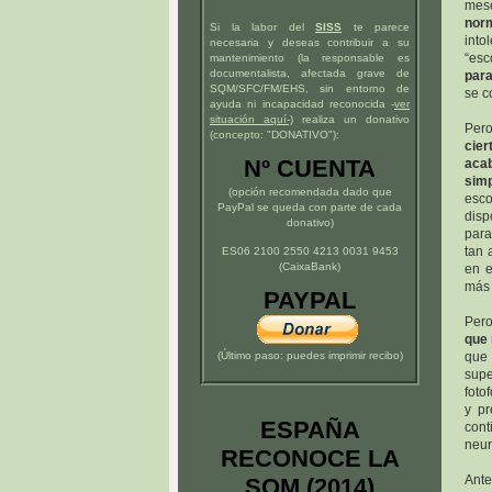
mes
nor
Si la labor del
SISS
te parece
into
necesaria y deseas contribuir a su
“esc
mantenimiento (la responsable es
documentalista, afectada grave de
para
SQM/SFC/FM/EHS, sin entorno de
se c
ayuda ni incapacidad reconocida -
ver
situación
aquí
-)
realiza un donativo
Per
(concepto: "DONATIVO"):
cier
Nº CUENTA
aca
sim
(opción recomendada dado que
esco
PayPal se queda con parte de cada
disp
donativo)
para
tan 
ES06 2100 2550 4213 0031 9453
(CaixaBank)
en e
más 
PAYPAL
Pero
que 
(Último paso: puedes imprimir recibo)
que 
supe
foto
y pr
ESPAÑA
con
neur
RECONOCE LA
Ante
SQM (2014)