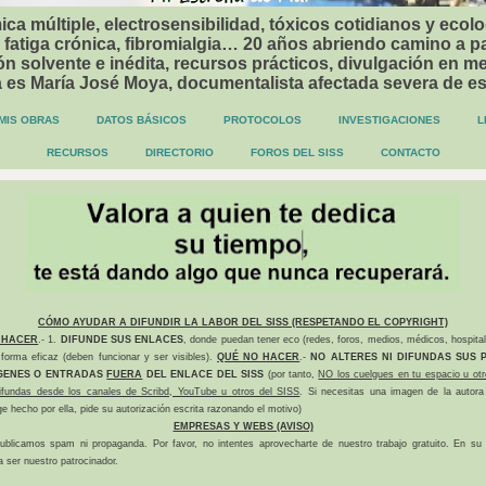
ca múltiple, electrosensibilidad, tóxicos cotidianos y ecolo
 fatiga crónica, fibromialgia… 20 años abriendo camino a p
n solvente e inédita, recursos prácticos, divulgación en me
a es María José Moya, documentalista afectada severa de e
MIS OBRAS
DATOS BÁSICOS
PROTOCOLOS
INVESTIGACIONES
L
RECURSOS
DIRECTORIO
FOROS DEL SISS
CONTACTO
CÓMO AYUDAR A DIFUNDIR LA LABOR DEL SISS (RESPETANDO EL COPYRIGHT)
 HACER
.- 1.
DIFUNDE SUS ENLACES
, donde puedan tener eco (redes, foros, medios, médicos, hospital
forma eficaz (deben funcionar y ser visibles).
QUÉ NO HACER
.-
NO ALTERES NI DIFUNDAS SUS P
GENES O ENTRADAS
FUERA
DEL ENLACE DEL SISS
(por tanto,
NO los cuelgues en tu espacio u otr
difundas desde los canales de Scribd, YouTube u otros del SISS
. Si necesitas una imagen de la autora
ge hecho por ella, pide su autorización escrita razonando el motivo)
EMPRESAS Y WEBS (AVISO)
ublicamos spam ni propaganda. Por favor, no intentes aprovecharte de nuestro trabajo gratuito. En su l
a ser nuestro patrocinador.