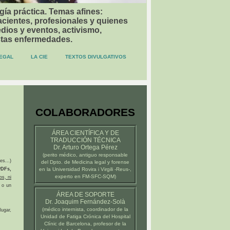
gía práctica. Temas afines:
acientes, profesionales y quienes
dios y eventos, activismo,
stas enfermedades.
EGAL
LA CIE
TEXTOS DIVULGATIVOS
COLABORADORES
ÁREA CIENTÍFICA Y DE
TRADUCCIÓN TÉCNICA
Dr. Arturo Ortega Pérez
(
perito médico
, antiguo responsable
es...)
del Dpto. de Medicina legal y forense
DFs,
en la
Universidad Rovira i Virgili -Reus-
,
experto en FM-SFC-SQM)
os, ni
 o un
ÁREA DE SOPORTE
Dr. Joaquim Fernández-Solà
(médico internista, coordinador de la
ugar,
Unidad de Fatiga Crónica del
Hospital
Clínic de Barcelona
, profesor de la