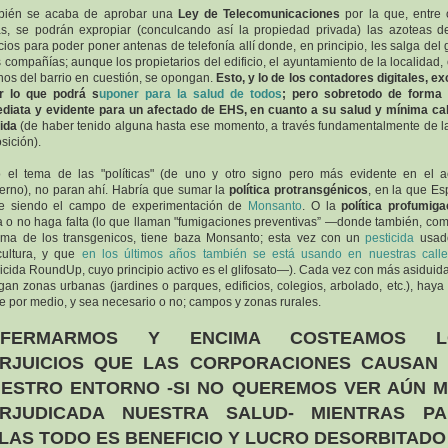
bién se acaba de aprobar una
Ley de Telecomunicaciones
por la que, entre 
s, se podrán expropiar (conculcando así la propiedad privada) las azoteas d
icios para poder poner antenas de telefonía allí donde, en principio, les salga del 
s compañías; aunque los propietarios del edificio, el ayuntamiento de la localidad, 
nos del barrio en cuestión, se opongan.
Esto, y lo de los contadores digitales, e
r lo que podrá s
uponer para la salud de todos
; pero sobretodo de forma
diata y evidente para un afectado de EHS, en cuanto a su salud y mínima ca
ida
(de haber tenido alguna hasta ese momento, a través fundamentalmente de l
sición).
 el tema de las "políticas" (de uno y otro signo pero más evidente en el a
erno), no paran ahí. Habría que sumar la
política protransgénicos
, en la que E
ue siendo el campo de experimentación de
Monsanto
. O la
política profumiga
 o no haga falta (lo que llaman "fumigaciones preventivas” —donde también, co
ema de los transgenicos, tiene baza Monsanto; esta vez con un
pesticida
usad
cultura, y que
en los últimos años también se está usando en nuestras calle
icida RoundUp, cuyo principio activo es el glifosato—). Cada vez con más asiduid
gan zonas urbanas (jardines o parques, edificios, colegios, arbolado, etc.), haya
e por medio, y sea necesario o no; campos y zonas rurales.
NFERMARMOS Y ENCIMA COSTEAMOS L
RJUICIOS QUE LAS CORPORACIONES CAUSAN
ESTRO ENTORNO -SI NO QUEREMOS VER AÚN 
RJUDICADA NUESTRA SALUD- MIENTRAS P
LAS TODO ES BENEFICIO Y LUCRO DESORBITADO