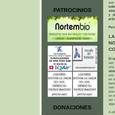
que
enf
PATROCINIOS
sint
y d
prác
Pero
LA
NO
CO
El t
van 
una 
aisl
uno 
en e
tran
vivi
(exc
en e
ser 
algu
DONACIONES
A el