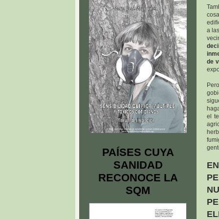
Tam
cosa
edif
a la
veci
deci
inme
de v
expo
Pero
gobi
sig
haga
el t
agri
herb
fumi
gent
PAÍSES CUYA
SANIDAD
E
RECONOCE LA
PE
SQM
NU
PE
EL