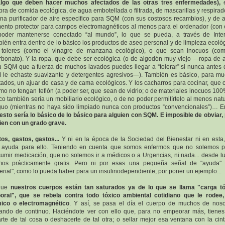
algo que deben hacer muchos afectados de las otras tres enfermedades),
ra de comida ecológica, de agua embotellada o filtrada, de mascarillas y respirad
na purificador de aire especifico para SQM (con sus costosos recambios), y de 
ento protector para campos electromagnéticos al menos para el ordenador (con e
oder mantenerse conectado “al mundo”, lo que se pueda, a través de Inter
ién entra dentro de lo básico los productos de aseo personal y de limpieza ecoló
 toleres (como el vinagre de manzana ecológico), o que sean inocuos (com
rbonato). Y la ropa, que debe ser ecológica (o de algodón muy viejo —ropa de 
u SQM que a fuerza de muchos lavados puedes llegar a “tolerar” si nunca antes 
le echaste suavizante y detergentes agresivos—). También es básico, para m
tados, un ajuar de casa y de cama ecológicos. Y los cacharros para cocinar, que
mo no tengan teflón (a poder ser, que sean de vidrio; o de materiales inocuos 100
co también sería un mobiliario ecológico, o de no poder permitírtelo al menos natu
guo (mientras no haya sido limpiado nunca con productos “convencionales”)… En
esto sería lo básico de lo básico para alguien con SQM. E imposible de obviar,
ien con un grado grave.
os, gastos, gastos...
Y ni en la época de la Sociedad del Bienestar ni en esta
 ayuda para ello. Teniendo en cuenta que somos enfermos que no solemos 
umir medicación, que no solemos ir a médicos o a Urgencias, ni nada... desde l
mos prácticamente gratis. Pero ni por esas una pequeña señal de "ayuda"
erial", como lo pueda haber para un insulinodependiente, por poner un ejemplo...
que
nuestros cuerpos están tan saturados ya de lo que se llama "carga tó
oral", que se rebela contra todo tóxico ambiental cotidiano que le rodee
mico o electromagnético
. Y así, se pasa el día el cuerpo de muchos de noso
ando de continuo. Haciéndote ver con ello que, para no empeorar más, tiene
arte de tal cosa o deshacerte de tal otra; o sellar mejor esa ventana con la cin