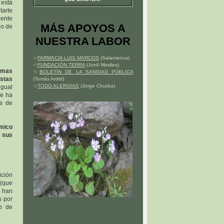
 está
tarte
ente
MÁS APOYOS A
po de
NUESTRA LABOR
☆
FARMACIA LUIS MARCOS
(Salamanca)
☆
FUNDACIÓN TERRA
(Jordi Miralles)
emas
☆
BOLETÍN DE LA SANIDAD PÚBLICA
stas
(Tomás Ardid)
☆
TODO ALERGIAS
(Jorge Churba)
igual
se ha
la de
ómico
 sus
ición
 (que
e han
s por
io de