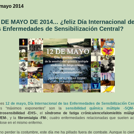
 mayo 2014
 DE MAYO DE 2014... ¿feliz Día Internacional d
s Enfermedades de Sensibilización Central?
 es
12 de mayo, Día Internacional de las Enfermedades de Sensibilización Cen
os “máximos exponentes” son la
sensibilidad química múltiple -SQM-
trosensibilidad -EHS-
, el
síndrome de fatiga crónica/encefalomielitis miálg
/EM-
, y la
fibromialgia -FM-
; cuatro enfermedades relacionadas que suelen a
ose en el mismo enfermo.
no perder la costumbre, este día me ha pillado fuera de combate. Aunque lo cier