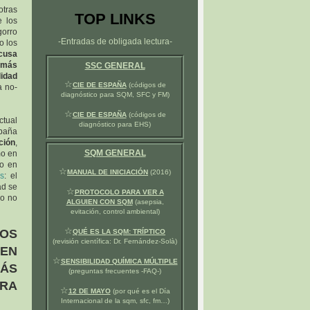
otras
TOP LINKS
e los
gorro
-Entradas de obligada lectura-
o los
xcusa
 más
SSC GENERAL
lidad
☆
CIE DE ESPAÑA
(códigos de
a no-
diagnóstico para SQM, SFC y FM)
☆
CIE DE ESPAÑA
(códigos de
ctual
diagnóstico para EHS)
spaña
ción
,
SQM GENERAL
mo en
o en
☆
MANUAL DE INICIACIÓN
(2016)
s
: el
ad se
☆
PROTOCOLO PARA VER A
 o no
ALGUIEN CON SQM
(asepsia,
evitación, control ambiental)
☆
OS
QUÉ ES LA SQM: TRÍPTICO
(revisión científica: Dr. Fernández-Solà)
 EN
☆
SENSIBILIDAD QUÍMICA MÚLTIPLE
MÁS
(preguntas frecuentes -FAQ-)
ARA
☆
12 DE MAYO
(por qué es el Día
Internacional de la sqm, sfc, fm…)