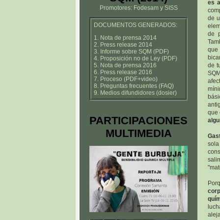
es 
Promotores: Fodesam y SISS
comp
de u
DOCUMENTOS GENERADOS:
elem
de p
1. Nota de prensa 2014
Tamb
2. Press release 2014
que
3. Informe sobre SQM (PDF)
bica
4. Proposición no de Ley (PDF)
5. Nota de prensa 2016
de t
6. Press release 2016
SQM 
7. Proceso (PDF+video)
afec
8. Preguntas frecuentes (FAQ)
míni
9. Medios difundidores (dosier)
bási
anti
que
PARTICIPACIONES
algu
MULTIMEDIA
Gast
sola
cons
sali
"mat
Por
corp
quí
luch
alej