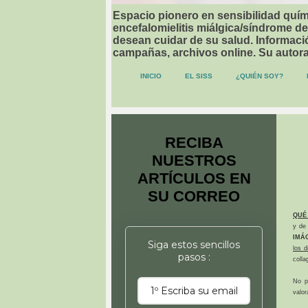
Espacio pionero en sensibilidad quími
encefalomielitis miálgica/síndrome de
desean cuidar de su salud. Informació
campañas, archivos online. Su autor
INICIO
EL SISS
¿QUIÉN SOY?
RECIBA
NUESTROS
ARTÍCULOS EN
SU CORREO
QUÉ
y de 
IMÁ
Siga estos sencillos
los 
pasos :
colla
No p
valor