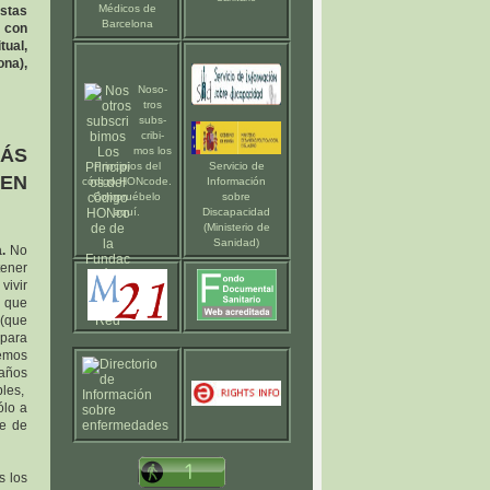
Médicos de
stas
Barcelona
 con
tual,
na),
Noso-
tros
subs-
cribi-
MÁS
mos los
Principios del
Servicio de
REN
código HONcode
.
Información
Compruébelo
sobre
aquí
.
Discapacidad
(Ministerio de
Sanidad)
a.
No
tener
vivir
 que
(que
 para
demos
 años
bles,
ólo a
de de
s los