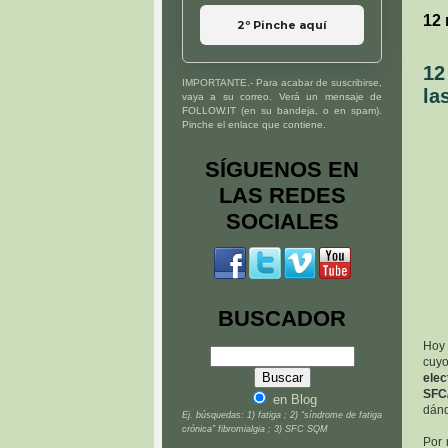
12
2º Pinche aquí
12
IMPORTANTE.- Para acabar de suscribirse,
la
vaya a su correo. Verá un mensaje de
FOLLOW.IT (en su bandeja, o en spam).
Pinche el enlace que contiene.
SÍGUENOS EN
LAS REDES
SOCIALES
BUSCADOR
Hoy
cuy
elec
SFC
en Blog
dánd
Ej. búsquedas: 1) fatiga ; 2) “síndrome de fatiga
crónica” fibromialgia ; 3) SFC SQM
Por 