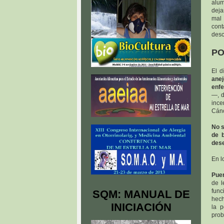
alum
deja
mal
cont
desc
PO
El d
ane
enfe
—, d
ince
Cáno
No s
de 
dese
En l
Puer
de l
func
SQM: MANUAL DE
hech
INICIACIÓN
la p
prob