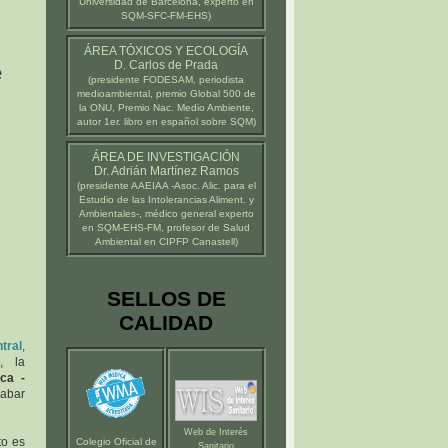
Universidad de Barcelona
, experto en
SQM-SFC-FM-EHS)
ÁREA TÓXICOS Y ECOLOGÍA
D. Carlos de Prada
e
(presidente
FODESAM
, periodista
medioambiental, premio Global 500 de
la ONU, Premio Nac. Medio Ambiente,
autor 1er. libro en español sobre SQM)
ÁREA DE INVESTIGACIÓN
Dr. Adrián Martínez Ramos
(presidente
AAEIAA
-Asoc. Alic. para el
Estudio de las Intolerancias Aliment. y
Ambientales-, médico general experto
en SQM-EHS-FM, profesor de Salud
Ambiental en
CIPFP Canastell
)
SELLOS DE
CALIDAD
tral
,
, la
ica -
cabar
Web de Interés
to es
Colegio Oficial de
Sanitario