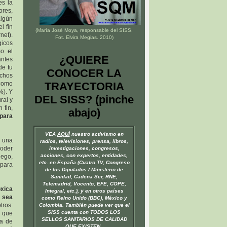
es la
ores,
algún
l fin
(María José Moya, responsable del
SISS
.
net).
Fot. Elvira Megias. 2010)
gicos
o el
¿QUIERE
antes
de tu
CONOCER LA
uchos
 como
TRAYECTORIA
%). Y
DEL SISS? (pinche
ral y
 fin,
abajo)
 para
VEA
AQUÍ
nuestro activismo en
, una
radios, televisiones, prensa, libros,
poder
investigaciones, congresos,
acciones, con expertos, entidades,
uego,
etc. en España (Cuatro TV, Congreso
 para
de los Diputados / Ministerio de
Sanidad, Cadena Ser, RNE,
Telemadrid, Vocento, EFE, COPE,
xica
Integral, etc.), y en otros países
, sea
como Reino Unido (BBC), México y
tros:
Colombia. También puede ver que el
SISS cuenta con TODOS LOS
s que
SELLOS SANITARIOS DE CALIDAD
ta de
QUE EXISTEN.
.