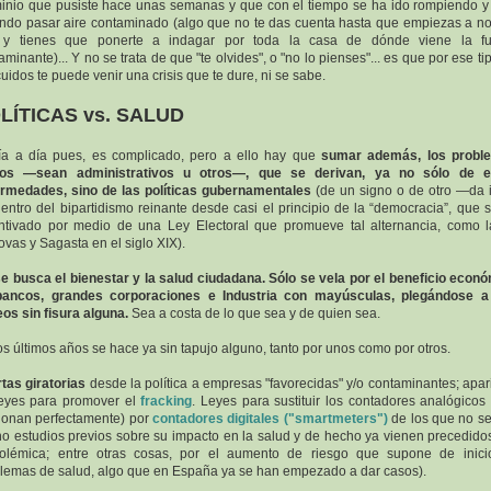
inio que pusiste hace unas semanas y que con el tiempo se ha ido rompiendo y
ndo pasar aire contaminado (algo que no te das cuenta hasta que empiezas a no
 y tienes que ponerte a indagar por toda la casa de dónde viene la fu
aminante)... Y no se trata de que "te olvides", o "no lo pienses"... es que por ese ti
uidos te puede venir una crisis que te dure, ni se sabe.
LÍTICAS vs. SALUD
ía a día pues, es complicado, pero a ello hay que
sumar además, los probl
jos —sean administrativos u otros—, que se derivan, ya no sólo de e
rmedades, sino de las políticas gubernamentales
(de un signo o de otro —da 
entro del bipartidismo reinante desde casi el principio de la “democracia”, que 
ntivado por medio de una Ley Electoral que promueve tal alternancia, como 
vas y Sagasta en el siglo XIX).
e busca el bienestar y la salud ciudadana. Sólo se vela por el beneficio econ
bancos, grandes corporaciones e Industria con mayúsculas, plegándose a
os sin fisura alguna.
Sea a costa de lo que sea y de quien sea.
os últimos años se hace ya sin tapujo alguno, tanto por unos como por otros.
tas giratorias
desde la política a empresas "favorecidas" y/o contaminantes; apar
eyes para promover el
fracking
. Leyes para sustituir los contadores analógicos
ionan perfectamente) por
contadores digitales ("smartmeters")
de los que no s
o estudios previos sobre su impacto en la salud y de hecho ya vienen precedido
olémica; entre otras cosas, por el aumento de riesgo que supone de inic
lemas de salud, algo que en España ya se han empezado a dar casos).