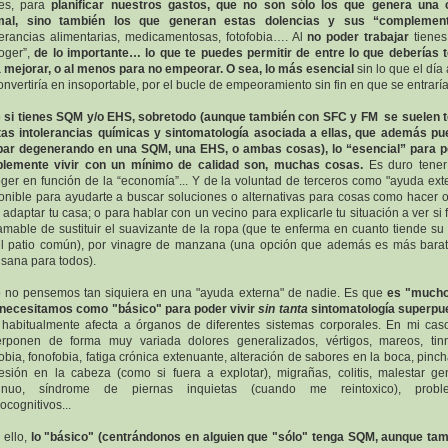
es, para
planificar nuestros gastos, que no son sólo los que genera una 
mal, sino también los que generan estas dolencias y sus “complemen
lerancias alimentarias, medicamentosas, fotofobia…. Al
no poder trabajar
tienes
oger”,
de lo importante… lo que te puedes permitir
de entre lo que deberías 
 mejorar, o al menos para no empeorar. O sea, lo más esencial
sin lo que el día 
onvertiría en insoportable, por el bucle de empeoramiento sin fin en que se entraría
o
si tienes SQM y/o EHS, sobretodo (aunque también con SFC y FM se suelen 
tas intolerancias químicas y sintomatología asociada a ellas, que además p
bar degenerando en una SQM, una EHS, o ambas cosas),
lo “esencial” para 
plemente vivir con un mínimo de calidad son, muchas cosas.
Es duro tener
ger en función de la “economía”... Y de la voluntad de terceros como "ayuda ext
onible para ayudarte a buscar soluciones o alternativas para cosas como hacer 
 adaptar tu casa; o para hablar con un vecino para explicarle tu situación a ver si 
amable de sustituir el suavizante de la ropa (que te enferma en cuanto tiende su
l patio común), por vinagre de manzana (una opción que además es más bara
sana para todos).
 no pensemos tan siquiera en una "ayuda externa" de nadie. Es que
es "mucho
necesitamos como "básico" para poder vivir
sin tanta
sintomatología superpu
habitualmente afecta a órganos de diferentes sistemas corporales. En mi cas
rponen de forma muy variada dolores generalizados, vértigos, mareos, tinn
fobia, fonofobia, fatiga crónica extenuante, alteración de sabores en la boca, pinc
esión en la cabeza (como si fuera a explotar), migrañas, colitis, malestar ge
tinuo, síndrome de piernas inquietas (cuando me reintoxico), probl
ocognitivos...
 ello,
lo "básico" (centrándonos en alguien que "sólo" tenga SQM, aunque ta