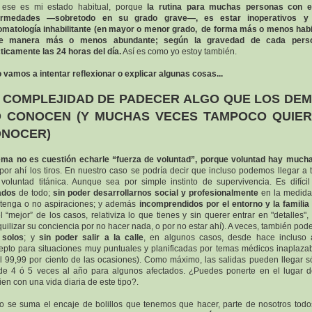
 ese es mi estado habitual, porque
la rutina para muchas personas con e
ermedades —sobretodo en su grado grave—, es estar inoperativos y
omatología inhabilitante (en mayor o menor grado, de forma más o menos habi
e manera más o menos abundante; según la gravedad de cada perso
ticamente las 24 horas del día.
Así es como yo estoy también.
 vamos a intentar reflexionar o explicar algunas cosas...
 COMPLEJIDAD DE PADECER ALGO QUE LOS DE
 CONOCEN (Y MUCHAS VECES TAMPOCO QUIE
NOCER)
ema no es cuestión echarle “fuerza de voluntad”, porque voluntad hay much
por ahí los tiros. En nuestro caso se podría decir que incluso podemos llegar a 
voluntad titánica. Aunque sea por simple instinto de supervivencia. Es difícil 
ados
de todo;
sin poder desarrollarnos social y profesionalmente
en la medida
tenga o no aspiraciones; y además
incomprendidos por el entorno y la familia
l “mejor” de los casos, relativiza lo que tienes y sin querer entrar en "detalles",
quilizar su conciencia por no hacer nada, o por no estar ahí). A veces, también po
r
solos
; y
sin poder salir a la calle
, en algunos casos, desde hace incluso
epto para situaciones muy puntuales y planificadas por temas médicos inaplaza
l 99,99 por ciento de las ocasiones). Como máximo, las salidas pueden llegar s
de 4 ó 5 veces al año para algunos afectados. ¿Puedes ponerte en el lugar 
ien con una vida diaria de este tipo?.
lo se suma el encaje de bolillos que tenemos que hacer, parte de nosotros todo