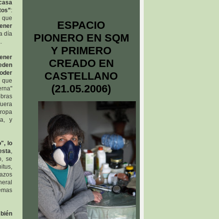
casa
tos”
:
 que
ESPACIO
tener
a día
PIONERO EN SQM
.
Y PRIMERO
tener
CREADO EN
ueden
poder
CASTELLANO
 que
(21.05.2006)
erna"
obras
fuera
 ropa
ta, y
", lo
esta
,
o, se
itus,
hazos
neral
emas
mbién