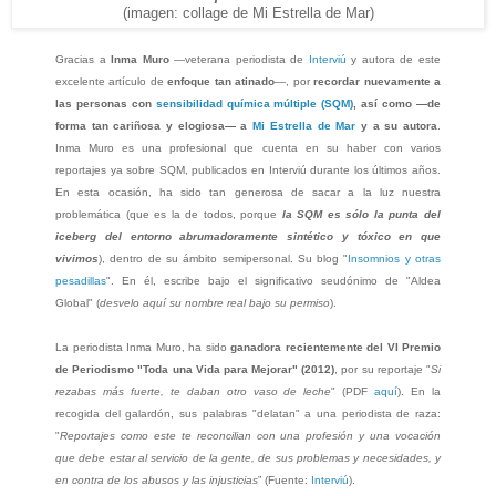
(imagen: collage de
Mi Estrella de Mar)
Gracias a
Inma Muro
—veterana periodista de
Interviú
y autora de este
excelente artículo de
enfoque tan atinado
—, por
recordar nuevamente a
las personas con
sensibilidad química múltiple (SQM)
, así como —de
forma tan cariñosa y elogiosa— a
Mi Estrella de Mar
y
a
su autora
.
Inma Muro es una profesional
que
cuenta en su haber con varios
reportajes ya sobre SQM, publicados en Interviú durante
los últimos
años.
En esta ocasión, ha sido tan generosa de sacar a la luz nuestra
problemática (que es la de todos, porque
la SQM es sólo la punta del
iceberg del entorno abrumadoramente sintético y tóxico en que
vivimos
), dentro de su ámbito semipersonal. Su blog "
Insomnios y otras
pesadillas
". En él, escribe bajo el significativo seudónimo de "Aldea
Global" (
desvelo aquí su nombre real bajo su permiso
).
La periodista Inma Muro, ha sido
ganadora recientemente del VI Premio
de Periodismo "Toda una Vida para Mejorar" (2012)
, por su reportaje "
Si
rezabas más fuerte, te daban otro vaso de leche
" (PDF
aquí
). En la
recogida del galardón, sus palabras "delatan" a una periodista de raza:
"
Reportajes como este te reconcilian con una profesión y una vocación
que debe estar al servicio de la gente, de sus problemas y necesidades, y
en contra de los abusos y las injusticias
” (Fuente:
Interviú
).