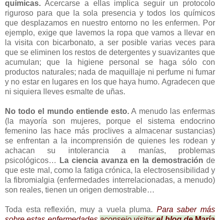
químicas.
Acercarse a ellas implica seguir un protocolo
riguroso para que la sola presencia y todos los químicos
que desplazamos en nuestro entorno no les enfermen. Por
ejemplo, exige que lavemos la ropa que vamos a llevar en
la visita con bicarbonato, a ser posible varias veces para
que se eliminen los restos de detergentes y suavizantes que
acumulan; que la higiene personal se haga sólo con
productos naturales; nada de maquillaje ni perfume ni fumar
y no estar en lugares en los que haya humo. Agradecen que
ni siquiera lleves esmalte de uñas.
No todo el mundo entiende esto.
A menudo las enfermas
(la mayoría son mujeres, porque el sistema endocrino
femenino las hace más proclives a almacenar sustancias)
se enfrentan a la incomprensión de quienes les rodean y
achacan su intolerancia a manías, problemas
psicológicos…
La ciencia avanza en la demostración
de
que este mal, como la fatiga crónica, la electrosensibilidad y
la fibromialgia (enfermedades interrelacionadas, a menudo)
son reales, tienen un origen demostrable…
Toda esta reflexión, muy a vuela pluma.
Para saber más
sobre estas enfermedades
aconsejo visitar
el blog de
María