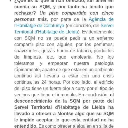
¿Qué es lo que le han ofrecido, sin tener en
cuenta su SQM, y por tanto ha tenido que
rechazar?
Un piso compartido con cinco
personas más
, por parte de la
Agència de
l'Habitatge de Catalunya
(en concreto, del
Servei
Territorial d'Habitatge de Lleida
). Evidentemente,
con SQM no se puede pedir a un enfermo
compartir piso con alguien, por los perfumes,
suavizantes, quizás humo de tabaco, productos
de limpieza, etc. que emplearía. No los
toleramos y empeoran nuestra patología
rápidamente, aparte de que estar en un ambiente
continuo así llevaría a estar con una crisis
continua las 24 horas. Por otro lado, el edificio
del piso tiene un fuerte olor a curry por el tipo de
vecinos que tiene el inmueble. En conclusión,
el
desconocimiento de la SQM por parte del
Servei Territorial d'Habitatge de Lleida ha
llevado a ofrecer a Montse algo que su SQM
le impide aceptar, lo que esta entidad no ha
entendido.
Es como ofrecer a alguien en silla de