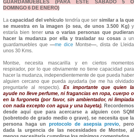
GUARDAMUEBLES (PARA ESTE SÁBADO 5 Ó
DOMINGO 6 DE ENERO)
La
capacidad del vehículo
tendría que ser
similar a la que
se muestra en la imagen (o sea, de unos 3.500 Kg)
y
estaría bien tener
una o varias personas que pudieran
hacer la mudanza por ella y trasladar su cosas
a un
guardamuebles que
—
me dice
Montse
—
, dista de Lleida
unos 30 Kms.
Montse, necesita mascarilla y en ciertos momentos
respirador, por lo que obviamente no tiene capacidad para
hacer la mudanza, independientemente de que pueda haber
alguien cercano que pueda ayudarla (se me ha olvidado
preguntarle al respecto).
Es importante que quien la
ayude no lleve perfume, ni fragancias en ropa, cuerpo o
en la furgoneta (por favor, sin ambientador, ni limpiada
con nada excepto con agua y una bayeta).
Recordemos
desde aquí que para acercarse a alguien con SQM
(sobretodo de grado medio o grave), se necesita que la
persona haga un
protocolo de asepsia previo
, pero
dada la urgencia de las necesidades de Montse, al
menos necesitaría cumplirse los mínimos comentados.