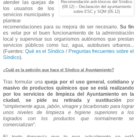
atender las quejas de
Recomendación anti-tóxicos del Síndico
(09.12) – Declaración del ayuntamiento
los usuarios de los
sobre ESC y SQM (05.12)
servicios municipales y
plantear
recomendaciones para su mejora de ser necesario.
Su fin
es velar por el buen funcionamiento de la administración
local y supervisar sus organismos autónomos que prestan
servicios públicos como luz, agua, autobuses urbanos...
(Fuentes:
Qué es el Síndico
/
Preguntas frecuentes sobre el
Síndico
).
¿
Cuál es la petición que hace el Síndico al Ayuntamiento?
Tras formular una
queja por el uso general, cotidiano y
masivo
de productos químicos
que se está realizando
por los servicios de limpieza del Ayuntamiento en la
ciudad, se pide su retirada y sustitución
por
“
simplemente agua, jabón, vinagre y bicarbonato para lograr
unos niveles de limpieza e higiene superiores a los
logrados con los productos que normalmente se
comercializan
”.
El texto denuncia que lo que actualmente se está