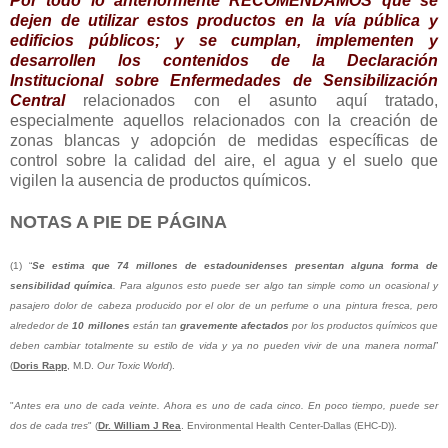
Por todo lo anteriormente RECOMENDAMOS que se
dejen de utilizar estos productos en la vía pública y
edificios públicos; y se cumplan, implementen y
desarrollen los contenidos de la
Declaración
Institucional sobre Enfermedades de Sensibilización
Central
relacionados con el asunto aquí tratado,
especialmente aquellos relacionados con la creación de
zonas blancas y adopción de medidas específicas de
control sobre la calidad del aire, el agua y el suelo que
vigilen la ausencia de productos químicos.
NOTAS A PIE DE PÁGINA
(1) “
Se estima que 74 millones de estadounidenses presentan alguna forma de
sensibilidad química
. Para algunos esto puede ser algo tan simple como un ocasional y
pasajero dolor de cabeza producido por el olor de un perfume o una pintura fresca, pero
alrededor de
10 millones
están tan
gravemente afectados
por los productos químicos que
deben cambiar totalmente su estilo de vida y ya no pueden vivir de una manera normal
”
(
Doris Rapp
, M.D.
Our Toxic World
).
"
Antes era uno de cada veinte. Ahora es uno de cada cinco. En poco tiempo, puede ser
dos de cada tres
" (
Dr. William J Rea
. Environmental Health Center-Dallas (EHC-D)).