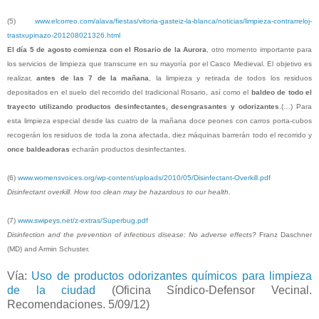
(5)
www.elcorreo.com/alava/fiestas/vitoria-gasteiz-la-blanca/noticias/limpieza-contrarreloj-
trastxupinazo-201208021326.html
El día 5 de agosto comienza con el Rosario de la Aurora
, otro momento importante para
los servicios de limpieza que transcurre en su mayoría por el Casco Medieval. El objetivo es
realizar,
antes de las 7 de la mañana
, la limpieza y retirada de todos los residuos
depositados en el suelo del recorrido del tradicional Rosario, así como el
baldeo de todo el
trayecto
utilizando productos desinfectantes, desengrasantes y odorizantes
.(…) Para
esta limpieza especial desde las cuatro de la mañana doce peones con carros porta-cubos
recogerán los residuos de toda la zona afectada, diez máquinas barrerán todo el recorrido y
once baldeadoras
echarán productos desinfectantes.
(6)
www.womensvoices.org/wp-content/uploads/2010/05/Disinfectant-Overkill.pdf
Disinfectant overkill. How too clean may be hazardous to our health
.
(7)
www.swipeys.net/z-extras/Superbug.pdf
Disinfection and the prevention of infectious disease: No adverse effects?
Franz Daschner
(MD) and Armin Schuster.
Vía:
Uso de productos odorizantes químicos para limpieza
de la ciudad
(Oficina Síndico-Defensor Vecinal.
Recomendaciones. 5/09/12)