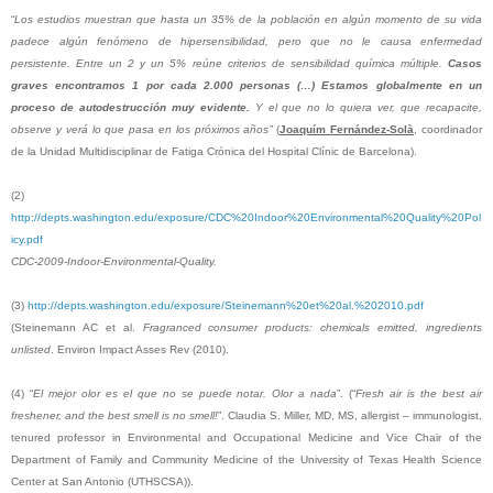
“
Los estudios muestran que hasta un 35% de la población en algún momento de su vida
padece algún fenómeno de hipersensibilidad, pero que no le causa enfermedad
persistente. Entre un 2 y un 5% reúne criterios de sensibilidad química múltiple.
Casos
graves encontramos 1 por cada 2.000 personas (…) Estamos globalmente en un
proceso de autodestrucción muy evidente.
Y el que no lo quiera ver, que recapacite,
observe y verá lo que pasa en los próximos años
” (
Joaquím Fernández-Solà
, coordinador
de la Unidad Multidisciplinar de Fatiga Crónica del Hospital Clínic de Barcelona).
(2)
http://depts.washington.edu/exposure/CDC%20Indoor%20Environmental%20Quality%20Pol
icy.pdf
CDC-2009-Indoor-Environmental-Quality.
(3)
http://depts.washington.edu/exposure/Steinemann%20et%20al.%202010.pdf
(Steinemann AC et al.
Fragranced consumer products: chemicals emitted, ingredients
unlisted
. Environ Impact Asses Rev (2010).
(4) “
El mejor olor es el que no se puede notar. Olor a nada
”. (“
Fresh air is the best air
freshener, and the best smell is no smell!
”. Claudia S. Miller, MD, MS, allergist – immunologist,
tenured professor in Environmental and Occupational Medicine and Vice Chair of the
Department of Family and Community Medicine of the University of Texas Health Science
Center at San Antonio (UTHSCSA)).