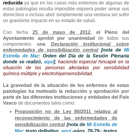
reducida
ya que en los casos más extremos de algunas de
estas patologías resulta imposible siquiera poder airear sus
domicilios o incluso abrir simplemente una ventana sin sufrir
un gravísimo impacto en su estado de salud.
Con fecha
25 de mayo de 2012
, el Pleno del
Ayuntamiento aprobó por unanimidad
de todos sus
componentes
una
Declaración institucional sobre
enfermedades de sensibilización central
[nota de
Mi
Estrella de Mar
: Orden del Día de la Sesión Plenaria
donde se realizó,
aquí
]
, haciendo especial hincapié en la
situación de las personas afectadas por sensibilidad
química múltiple y electrohipersensibilidad.
La gravedad de la situación de los enfermos de estas
patologías
ha motivado la
redacción y aprobación
por
parte de las diferentes instituciones y entidades del
País
Vasco
de documentos tales como:
Proposición no de Ley 80/2011 relativa al
reconocimiento de las enfermedades de
sensibilización central
[nota de
Mi Estrella de
Mar
: texto definitivo,
aquí
-págs. 78-79-; textos