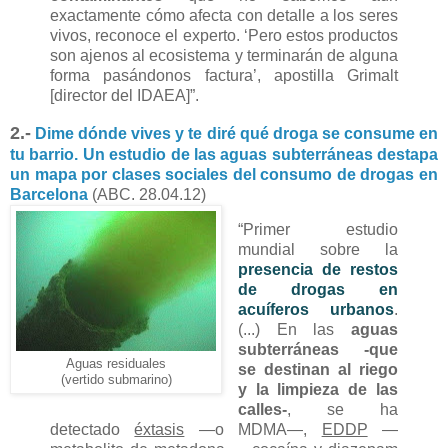
exactamente cómo afecta con detalle a los seres
vivos, reconoce el experto. ‘Pero estos productos
son ajenos al ecosistema y terminarán de alguna
forma pasándonos factura’, apostilla Grimalt
[director del IDAEA]”.
2.-
Dime dónde vives y te diré qué droga se consume en
tu barrio. Un estudio de las aguas subterráneas destapa
un mapa por clases sociales del consumo de drogas en
Barcelona
(ABC. 28.04.12)
“Primer estudio
mundial sobre la
presencia de restos
de drogas en
acuíferos urbanos
.
(...) En las
aguas
subterráneas -que
Aguas residuales
se destinan al riego
(vertido submarino)
y la limpieza de las
calles-
, se ha
detectado
éxtasis
—o MDMA—,
EDDP
—