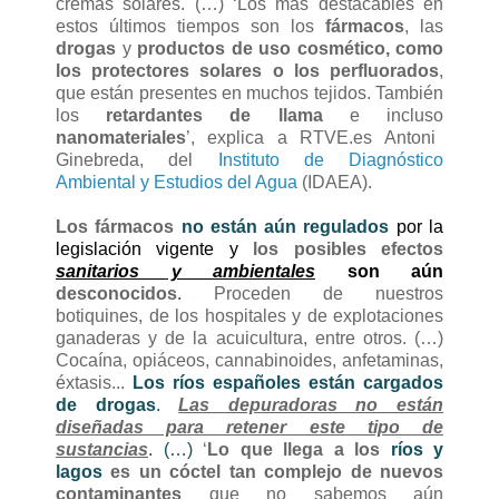
cremas solares. (…) ‘Los más destacables en
estos últimos tiempos son los
fármacos
, las
drogas
y
productos de uso cosmético, como
los protectores solares o los perfluorados
,
que están presentes en muchos tejidos. También
los
retardantes de llama
e incluso
nanomateriales
’, explica a RTVE.es Antoni
Ginebreda, del
Instituto de Diagnóstico
Ambiental y Estudios del Agua
(IDAEA).
Los fármacos
no están aún regulados
por la
legislación vigente y
los posibles efectos
sanitarios y ambientales
son aún
desconocidos
.
Proceden de nuestros
botiquines, de los hospitales y de explotaciones
ganaderas y de la acuicultura, entre otros. (…)
Cocaína, opiáceos, cannabinoides, anfetaminas,
éxtasis...
Los
ríos españoles están cargados
de drogas
.
Las depuradoras no están
diseñadas para retener este tipo de
sustancias
. (…)
‘
Lo que llega a los
ríos y
lagos
es un cóctel tan complejo de nuevos
contaminantes
que no sabemos aún