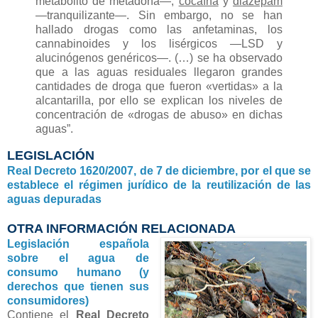
metabolito de metadona—,
cocaína
y
diazepam
—tranquilizante—. Sin embargo, no se han
hallado drogas como las anfetaminas, los
cannabinoides y los lisérgicos —LSD y
alucinógenos genéricos—. (…) se ha observado
que a las aguas residuales llegaron grandes
cantidades de droga que fueron «vertidas» a la
alcantarilla, por ello se explican los niveles de
concentración de «drogas de abuso» en dichas
aguas”.
LEGISLACIÓN
Real Decreto 1620/2007, de 7 de diciembre, por el que se
establece el régimen jurídico de la reutilización de las
aguas depuradas
OTRA INFORMACIÓN RELACIONADA
Legislación española
sobre el agua de
consumo humano (y
derechos que tienen sus
consumidores)
Contiene el
Real Decreto