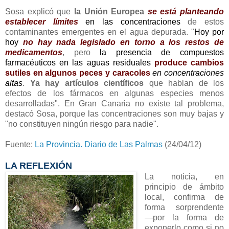
Sosa explicó que
la Unión Europea
se está planteando
establecer límites
en las concentraciones
de estos
contaminantes emergentes en el agua depurada. "
Hoy por
hoy
no hay nada legislado en torno a los restos de
medicamentos
,
pero
la presencia de compuestos
farmacéuticos en las aguas residuales
produce cambios
sutiles en algunos peces y caracoles
en concentraciones
altas
.
Ya hay artículos científicos
que hablan de los
efectos de los fármacos en algunas especies menos
desarrolladas". En Gran Canaria no existe tal problema,
destacó Sosa, porque las concentraciones son muy bajas y
"no constituyen ningún riesgo para nadie".
Fuente:
La Provincia. Diario de Las Palmas
(24/04/12)
LA REFLEXIÓN
La noticia, en
principio de ámbito
local, confirma de
forma sorprendente
—por la forma de
exponerlo como si no