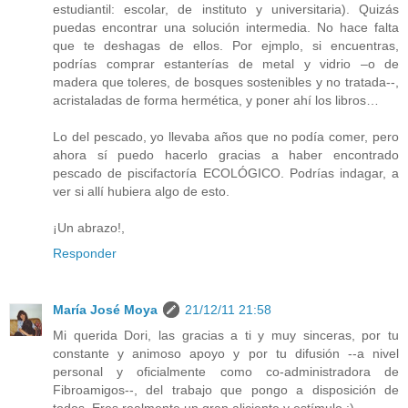
estudiantil: escolar, de instituto y universitaria). Quizás
puedas encontrar una solución intermedia. No hace falta
que te deshagas de ellos. Por ejmplo, si encuentras,
podrías comprar estanterías de metal y vidrio –o de
madera que toleres, de bosques sostenibles y no tratada--,
acristaladas de forma hermética, y poner ahí los libros…
Lo del pescado, yo llevaba años que no podía comer, pero
ahora sí puedo hacerlo gracias a haber encontrado
pescado de piscifactoría ECOLÓGICO. Podrías indagar, a
ver si allí hubiera algo de esto.
¡Un abrazo!,
Responder
María José Moya
21/12/11 21:58
Mi querida Dori, las gracias a ti y muy sinceras, por tu
constante y animoso apoyo y por tu difusión --a nivel
personal y oficialmente como co-administradora de
Fibroamigos--, del trabajo que pongo a disposición de
todos. Eres realmente un gran aliciente y estímulo :)