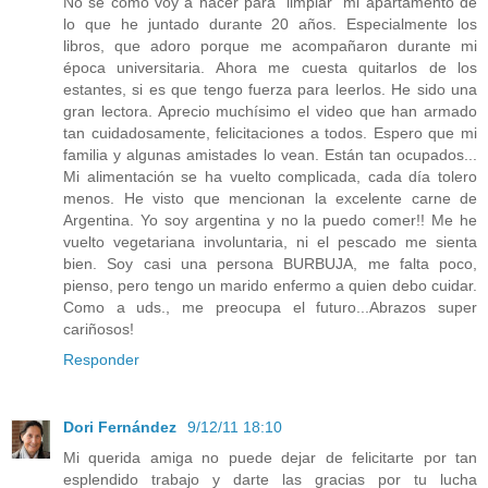
No sé cómo voy a hacer para "limpiar" mi apartamento de
lo que he juntado durante 20 años. Especialmente los
libros, que adoro porque me acompañaron durante mi
época universitaria. Ahora me cuesta quitarlos de los
estantes, si es que tengo fuerza para leerlos. He sido una
gran lectora. Aprecio muchísimo el video que han armado
tan cuidadosamente, felicitaciones a todos. Espero que mi
familia y algunas amistades lo vean. Están tan ocupados...
Mi alimentación se ha vuelto complicada, cada día tolero
menos. He visto que mencionan la excelente carne de
Argentina. Yo soy argentina y no la puedo comer!! Me he
vuelto vegetariana involuntaria, ni el pescado me sienta
bien. Soy casi una persona BURBUJA, me falta poco,
pienso, pero tengo un marido enfermo a quien debo cuidar.
Como a uds., me preocupa el futuro...Abrazos super
cariñosos!
Responder
Dori Fernández
9/12/11 18:10
Mi querida amiga no puede dejar de felicitarte por tan
esplendido trabajo y darte las gracias por tu lucha