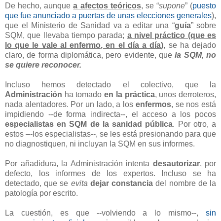
De hecho, aunque
a afectos teóricos
, se “
supone
” (
puesto
que fue anunciado a puertas de unas elecciones generales
),
que el Ministerio de Sanidad va a editar una “
guía
” sobre
SQM, que llevaba tiempo parada;
a nivel práctico (que es
lo que le vale al enfermo, en el día a día
)
, se ha dejado
claro, de forma diplomática, pero evidente, que
la SQM, no
se quiere reconocer.
Incluso hemos detectado el colectivo, que la
Administración
ha tomado
en la práctica
, unos derroteros,
nada alentadores. Por un lado, a los
enfermos
, se nos está
impidiendo --de forma indirecta--, el acceso a los pocos
especialistas en SQM de la sanidad pública
. Por otro, a
estos –-los especialistas--, se les está presionando para que
no diagnostiquen, ni incluyan la SQM en sus informes.
Por añadidura, la Administración intenta
desautorizar
, por
defecto, los informes de los expertos. Incluso se ha
detectado, que se
evita
dejar constancia
del nombre de la
patología por escrito.
La cuestión, es que --volviendo a lo mismo--,
sin