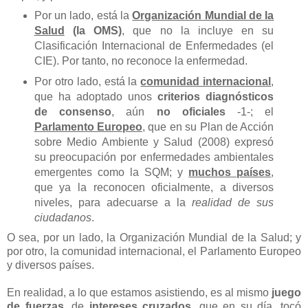
Por un lado, está la
Organización Mundial de la
Salud
(la OMS)
, que no la incluye en su
Clasificación Internacional de Enfermedades (el
CIE). Por tanto, no reconoce la enfermedad.
Por otro lado, está la
comunidad internacional
,
que ha adoptado unos
criterios diagnósticos
de consenso
, aún
no oficiales
-1-; el
Parlamento Europeo
, que en su Plan de Acción
sobre Medio Ambiente y Salud (2008) expresó
su preocupación por enfermedades ambientales
emergentes como la SQM; y
muchos países
,
que ya la reconocen oficialmente, a diversos
niveles, para adecuarse a la
realidad de sus
ciudadanos
.
O sea, por un lado, la Organización Mundial de la Salud; y
por otro, la comunidad internacional, el Parlamento Europeo
y diversos países.
En realidad, a lo que estamos asistiendo, es al mismo
juego
de fuerzas
, de
intereses cruzados
, que en su día, tocó