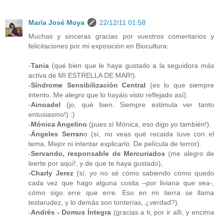
María José Moya
22/12/11 01:58
Muchas y sinceras gracias por vuestros comentarios y
felicitaciones por mi exposición en Biocultura:
-
Tania
(qué bien que le haya gustado a la seguidora más
activa de MI ESTRELLA DE MAR!).
-
Síndrome Sensibilización Central
(es lo que siempre
intento. Me alegro que lo hayáis visto reflejado así).
-
Ainoadel
(jo, qué bien. Siempre estimula ver tanto
entusiasmo!) :)
-
Mónica Angelino
(pues sí Mónica, eso digo yo también!).
-
Ángeles Serran
o (sí, no veas qué recaida tuve con el
tema. Mejor ni intentar explicarlo. De película de terror).
-
Servando, responsable de Mercuriados
(me alegro de
leerte por aquí!, y de que te haya gustado),
-
Charly Jerez
(sí, yo no sé cómo sabiendo cómo quedo
cada vez que hago alguna cosita –por liviana que sea-,
cómo sigo erre que erre. Eso en mi tierra se llama
testarudez, y lo demás son tonterías, ¿verdad?).
-
Andrés - Domus Íntegra
(gracias a ti, por ir allí, y encima