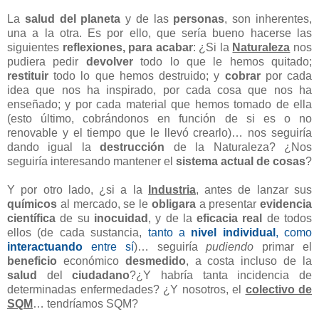
La
salud del planeta
y de las
personas
, son inherentes,
una a la otra. Es por ello, que sería bueno hacerse las
siguientes
reflexiones, para acabar
: ¿Si la
Naturaleza
nos
pudiera pedir
devolver
todo lo que le hemos quitado;
restituir
todo lo que hemos destruido; y
cobrar
por cada
idea que nos ha inspirado, por cada cosa que nos ha
enseñado; y por cada material que hemos tomado de ella
(esto último, cobrándonos en función de si es o no
renovable y el tiempo que le llevó crearlo)… nos seguiría
dando igual la
destrucción
de la Naturaleza? ¿Nos
seguiría interesando mantener el
sistema actual de cosas
?
Y por otro lado, ¿si a la
Industria
, antes de lanzar sus
químicos
al mercado, se le
obligara
a presentar
evidencia
científica
de su
inocuidad
, y de la
eficacia real
de todos
ellos (de cada sustancia,
tanto a
nivel individual
, como
interactuando
entre sí
)… seguiría
pudiendo
primar el
beneficio
económico
desmedido
, a costa incluso de la
salud
del
ciudadano
?¿Y habría tanta incidencia de
determinadas enfermedades? ¿Y nosotros, el
colectivo de
SQM
… tendríamos SQM?