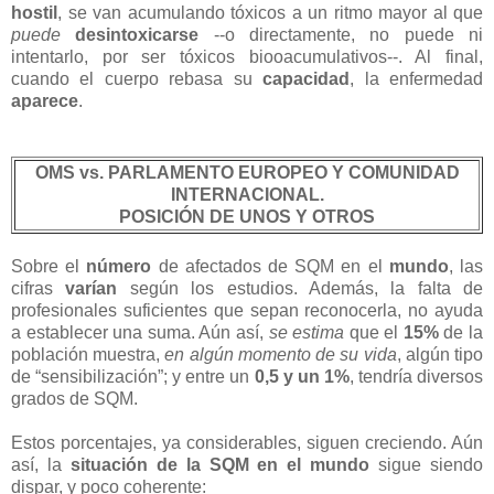
hostil
, se van acumulando tóxicos a un ritmo mayor al que
puede
desintoxicarse
--o directamente, no puede ni
intentarlo, por ser tóxicos biooacumulativos--. Al final,
cuando el cuerpo rebasa su
capacidad
, la enfermedad
aparece
.
OMS vs. PARLAMENTO EUROPEO Y COMUNIDAD
INTERNACIONAL.
POSICIÓN DE UNOS Y OTROS
Sobre el
número
de afectados de SQM en el
mundo
, las
cifras
varían
según los estudios. Además, la falta de
profesionales suficientes que sepan reconocerla, no ayuda
a establecer una suma. Aún así,
se estima
que el
15%
de la
población muestra,
en algún momento de su vida
, algún tipo
de “sensibilización”; y entre un
0,5 y un 1%
, tendría diversos
grados de SQM.
Estos porcentajes, ya considerables, siguen creciendo. Aún
así, la
situación de la SQM en el mundo
sigue siendo
dispar, y poco coherente: