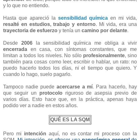
y lo que no entiendo.
Hasta que apareció la
sensibilidad química
en mi vida,
resalté en estudios, trabajo y entorno
. Mi vida, era una
trayectoria de esfuerzo
y tenía un
camino por delante
.
Desde
2006
la sensibilidad química me obliga a vivir
encerrada
en casa, con síntomas constantes, que me
limitan a todos los niveles. No sólo
profesionalmente
, sino
también para cosas como leer, escribir o hablar, un rato: no
puedo hacerlo todos los días, ni el tiempo que quiero. Y
cuando lo hago, suelo pagarlo.
Tampoco nadie puede
acercarse a mí
. Para hacerlo, hay
que seguir un
protocolo
riguroso de asepsia previo de
varios días. Esto hace que, en la práctica, apenas haya
podido ver a nadie en estos años.
QUÉ ES LA SQM
Pero mi
intención
aquí, no es contar mi proceso con la
SQM.
Mi intención, es ofrecer una
panorámica general
de