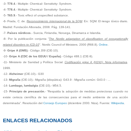
-3-
T78.4
.- Multiple- Chemical- Sensitivity- Syndrom.
-4-
T78.4
.- Multiple- Chemical- Sensitivity- Syndrom.
-5-
T65.9
.- Toxic effect of unspecified substance.
-6- Prada, C. de.
Reconocimiento internacional de la SQM
. En: SQM. El riesgo tóxico diario.
Madrid: Fundación Alborada, 2008. Pág. 139-141.
-7-
Países nórdicos
.- Suecia, Finlandia, Noruega, Dinamarca e Islandia.
-8- Por la publicación conjunta “
The Nordic adaptation of classification of occupationally
related disorders to ICD-10
". Nordic Council of Ministers. 2000 (R68.8).
Online
.
-9-
Gripe A (OMS)
.- Código J09 (CIE-10).
-10-
Gripe A (CDC de los EEUU / España)
.- Código 488.1 (CIE-9).
-11- Ministerio de Sanidad y Política Social.
Codificación gripe A (H1N1). Nota informativa
.
1999.
-12-
Alzheimer
(CIE-10).- G30
-13-
Migraña
(CIE-10).- Migraña (idiopática): G43.9 - Migraña común: G43.0 - ...
-14-
Lumbago, lumbalgia
(CIE-10).- M54.5.
-15-
Principio de precaución
.- “Respalda la adopción de medidas protectoras cuando no
existe certeza científica de las consecuencias para el medio ambiente de una acción
determinada”. Resolución del
Consejo Europeo
(diciembre 2000. Niza). Fuente:
Wikipedia
.
ENLACES RELACIONADOS