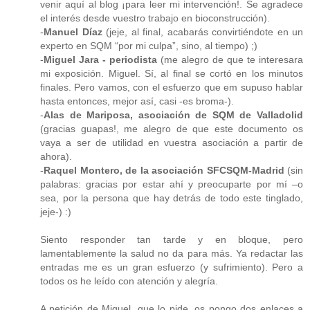
venir aquí al blog ¡para leer mi intervención!. Se agradece
el interés desde vuestro trabajo en bioconstrucción).
-
Manuel Díaz
(jeje, al final, acabarás convirtiéndote en un
experto en SQM “por mi culpa”, sino, al tiempo) ;)
-
Miguel Jara - periodista
(me alegro de que te interesara
mi exposición. Miguel. Sí, al final se cortó en los minutos
finales. Pero vamos, con el esfuerzo que em supuso hablar
hasta entonces, mejor así, casi -es broma-).
-
Alas de Mariposa, asociación de SQM de Valladolid
(gracias guapas!, me alegro de que este documento os
vaya a ser de utilidad en vuestra asociación a partir de
ahora).
-
Raquel Montero, de la asociación SFCSQM-Madrid
(sin
palabras: gracias por estar ahí y preocuparte por mí –o
sea, por la persona que hay detrás de todo este tinglado,
jeje-) :)
Siento responder tan tarde y en bloque, pero
lamentablemente la salud no da para más. Ya redactar las
entradas me es un gran esfuerzo (y sufrimiento). Pero a
todos os he leído con atención y alegría.
A petición de Miguel, que lo pide, os pongo dos enlaces a