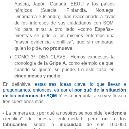
Austria
,
Japón
,
Canadá
,
EEUU
y los
países
nórdicos
(Suecia, Finlandia, Noruega,
Dinamarca e Islandia), han reaccionado a favor
de los intereses de sus ciudadanos con SQM.
No para mirar a otro lado --como España--,
mientras se pide a los mismos enfermos una
“mayor evidencia científica”, que sin embargo,
quien lo pide,
no promueve
.
COMO 3ª IDEA CLAVE.- Hemos expuestos la
cronología de la
Gripe A
, como ejemplo de que,
cuando se quiere, se puede. En este caso, en
cinco meses y medio
.
En definitiva,
estas tres ideas clave, lo que llevan a
preguntarnos, entonces, es por el
por qué de la situación
de los enfermos de SQM
. Y esta pregunta, a su vez lleva a
tres cuestiones más:
• La primera es, ¿por qué a nosotros se nos pide “
evidencia
científica” de nuestra enfermedad; pero
no
a los
fabricantes
, sobre la
inocuidad
de sus 100.000