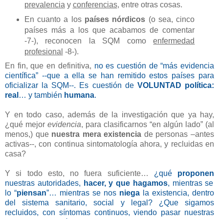
prevalencia
y
conferencias
, entre otras cosas.
En cuanto a los
países nórdicos
(o sea, cinco
países más a los que acabamos de comentar
-7-), reconocen la SQM como
enfermedad
profesional
-8-).
En fin, que en definitiva,
no es cuestión de “más evidencia
científica” --que a ella se han remitido estos países para
oficializar la SQM--. Es cuestión de
VOLUNTAD política:
real
… y también
humana
.
Y en todo caso, además de la investigación que ya hay,
¿qué mejor
evidencia
, para clasificarnos “en algún lado” (al
menos,) que
nuestra mera existencia
de personas –antes
activas--, con continua sintomatología ahora, y recluidas en
casa?
Y si todo esto, no fuera suficiente…
¿qué
proponen
nuestras autoridades,
hacer, y que hagamos
, mientras se
lo “
piensan
”… mientras se nos
niega
la existencia, dentro
del sistema sanitario, social y legal? ¿Que sigamos
recluidos, con síntomas continuos, viendo pasar nuestras