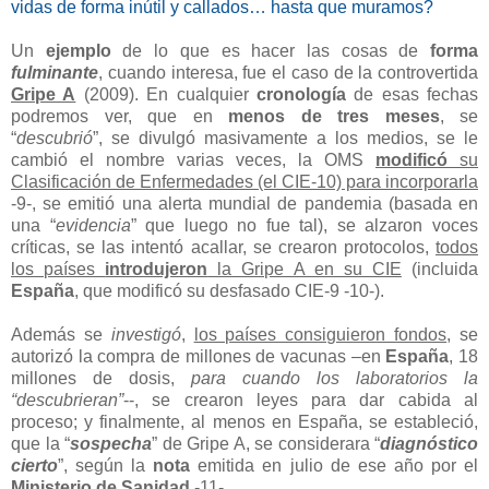
vidas de forma inútil y callados… hasta que muramos?
Un
ejemplo
de lo que es hacer las cosas de
forma
fulminante
, cuando interesa, fue el caso de la controvertida
Gripe A
(2009). En cualquier
cronología
de esas fechas
podremos ver, que en
menos de tres meses
, se
“
descubrió
”, se divulgó masivamente a los medios, se le
cambió el nombre varias veces, la OMS
modificó
su
Clasificación de Enfermedades (el CIE-10) para incorporarla
-9-, se emitió una alerta mundial de pandemia (basada en
una “
evidencia
” que luego no fue tal), se alzaron voces
críticas, se las intentó acallar, se crearon protocolos,
todos
los países
introdujeron
la Gripe A en su CIE
(incluida
España
, que modificó su desfasado CIE-9 -10-).
Además se
investigó
,
los países consiguieron fondos
, se
autorizó la compra de millones de vacunas –en
España
, 18
millones de dosis,
para cuando los laboratorios la
“descubrieran”
--, se crearon leyes para dar cabida al
proceso; y finalmente, al menos en España, se estableció,
que la “
sospecha
” de Gripe A, se considerara “
diagnóstico
cierto
”, según la
nota
emitida en julio de ese año por el
Ministerio de Sanidad
-11-