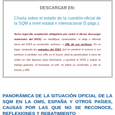
DESCARGAR EN:
Charla sobre el estado de la cuestión oficial de
la SQM a nivel estatal e internacional (5 págs.).
Aviso legal (de aceptación obligatoria por usted si desea descargar
materiales del SISS):
no modifique; comercialice; ni aloje o difunda
fuera del SISS su contenido, archivos, o
URL de sus archivos
. En su
lugar, comparta las
entradas del SISS
(así no perderá el acceso a sus
archivos si cambian sus URL en el futuro; dará la oportunidad a otros de
visitar un sitio riguroso para informarse; y ayudará al SISS a seguir su
trabajo gratuito). Si fotocopia un pdf, no altere su contenido, y cite su
fuente y URL.
PANORÁMICA DE LA SITUACIÓN OFICIAL DE LA
SQM EN LA OMS, ESPAÑA Y OTROS PAÍSES,
CAUSAS POR LAS QUE NO SE RECONOCE,
REFLEXIONES Y REBATIMIENTO