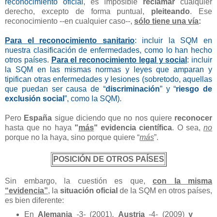
reconocimiento oficial
, es imposible
reclamar
cualquier
derecho, excepto de forma puntual,
pleiteando
. Ese
reconocimiento --en cualquier caso--,
sólo tiene una vía
:
Para el reconocimiento sanitario
: incluir la SQM en
nuestra clasificación de enfermedades, como lo han hecho
otros países.
Para el reconocimiento legal y social
: incluir
la SQM en las mismas normas y leyes que amparan y
tipifican otras enfermedades y lesiones (sobretodo, aquellas
que puedan ser causa de “
discriminación
” y “
riesgo de
exclusión social
”, como la SQM).
Pero
España
sigue diciendo que no nos quiere
reconocer
hasta que no haya
"
más
" evidencia científica
. O sea,
no
porque no la haya, sino porque quiere “
más
”.
POSICIÓN DE OTROS PAÍSES
Sin embargo, la cuestión es que,
con la misma
“evidencia”
, la
situación oficial
de la SQM en otros países,
es bien diferente:
En
Alemania
-3- (2001),
Austria
-4- (2009)
y