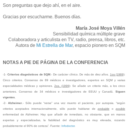
Son preguntas que dejo ahí, en el aire.
Gracias por escucharme. Buenos días.
María José Moya Villén
Sensibilidad química múltiple grave
Colaboradora y articulista en TV, radio, prensa, libros, etc.
Autora de
Mi Estrella de Mar
, espacio pionero en SQM
NOTAS A PIE DE PÁGINA DE LA CONFERENCIA
-1-
Criterios diagnósticos de SQM
.- De carácter clínico. De más de diez años.
1os (1989)
:
Cinco criterios. Consenso de 89 médicos e investigadores, expertos en SQM y varias
especialidades médicas y opiniones.
2os. (1999)
: Se añade un criterio más, a los cinco
anteriores. Consenso de 34 médicos e investigadores de EEUU y Canadá.
Siguen
vigentes
.
-2-
Alzheimer
.- Sólo puede “verse” una vez muerto el paciente, por autopsia. “según
criterios aceptados internacionalmente, sólo puede hablarse de
probable
o
posible
enfermedad de Alzheimer. Hay que añadir de inmediato, no obstante, que en manos
expertas y especializadas, la fiabilidad del diagnóstico es muy elevada, rozando
probablemente el 90% de certeza”. Fuente:
Infodoctor
.