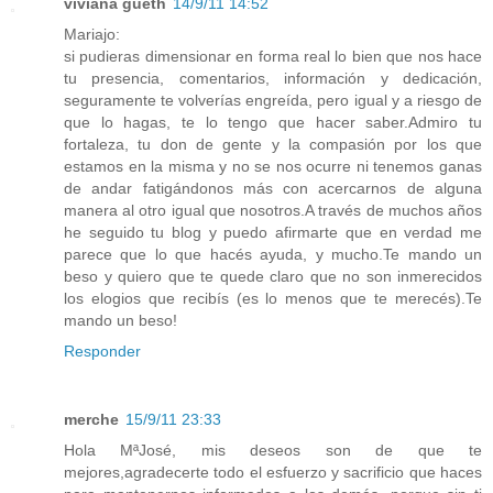
viviana gueth
14/9/11 14:52
Mariajo:
si pudieras dimensionar en forma real lo bien que nos hace
tu presencia, comentarios, información y dedicación,
seguramente te volverías engreída, pero igual y a riesgo de
que lo hagas, te lo tengo que hacer saber.Admiro tu
fortaleza, tu don de gente y la compasión por los que
estamos en la misma y no se nos ocurre ni tenemos ganas
de andar fatigándonos más con acercarnos de alguna
manera al otro igual que nosotros.A través de muchos años
he seguido tu blog y puedo afirmarte que en verdad me
parece que lo que hacés ayuda, y mucho.Te mando un
beso y quiero que te quede claro que no son inmerecidos
los elogios que recibís (es lo menos que te merecés).Te
mando un beso!
Responder
merche
15/9/11 23:33
Hola MªJosé, mis deseos son de que te
mejores,agradecerte todo el esfuerzo y sacrificio que haces