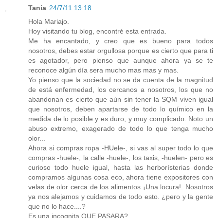
Tania
24/7/11 13:18
Hola Mariajo.
Hoy visitando tu blog, encontré esta entrada.
Me ha encantado, y creo que es bueno para todos
nosotros, debes estar orgullosa porque es cierto que para ti
es agotador, pero pienso que aunque ahora ya se te
reconoce algún día sera mucho mas mas y mas.
Yo pienso que la sociedad no se da cuenta de la magnitud
de está enfermedad, los cercanos a nosotros, los que no
abandonan es cierto que aún sin tener la SQM viven igual
que nosotros, deben apartarse de todo lo químico en la
medida de lo posible y es duro, y muy complicado. Noto un
abuso extremo, exagerado de todo lo que tenga mucho
olor...
Ahora si compras ropa -HUele-, si vas al super todo lo que
compras -huele-, la calle -huele-, los taxis, -huelen- pero es
curioso todo huele igual, hasta las herborísterias donde
compramos algunas cosa eco, ahora tiene expositores con
velas de olor cerca de los alimentos ¡Una locura!. Nosotros
ya nos alejamos y cuidamos de todo esto. ¿pero y la gente
que no lo hace....?
Es una incognita QUE PASARA?