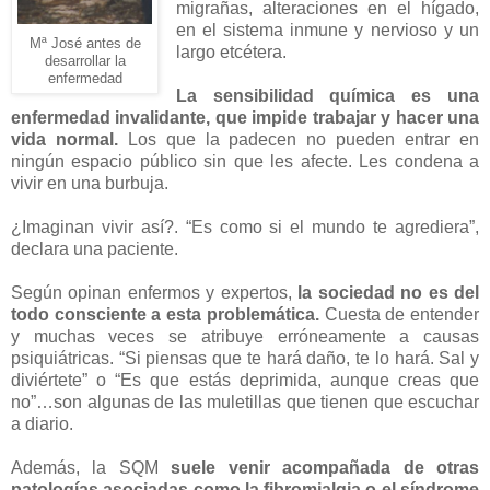
migrañas, alteraciones en el hígado,
en el sistema inmune y nervioso y un
Mª José antes de
largo etcétera.
desarrollar la
enfermedad
La sensibilidad química es una
enfermedad invalidante, que impide trabajar y hacer una
vida normal.
Los que la padecen no pueden entrar en
ningún espacio público sin que les afecte. Les condena a
vivir en una burbuja.
¿Imaginan vivir así?. “Es como si el mundo te agrediera”,
declara una paciente.
Según opinan enfermos y expertos,
la sociedad no es del
todo consciente a esta problemática.
Cuesta de entender
y muchas veces se atribuye erróneamente a causas
psiquiátricas. “Si piensas que te hará daño, te lo hará. Sal y
diviértete” o “Es que estás deprimida, aunque creas que
no”…son algunas de las muletillas que tienen que escuchar
a diario.
Además, la SQM
suele venir acompañada de otras
patologías asociadas como la fibromialgia o el síndrome