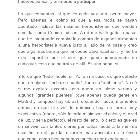
haceros pensar y animaros a participar.
Lo que comentas, sí que es cada vez una locura mayor.
Pero además, el colmo es que a esa moda se hayan
apuntado incluso las mismas herboristerías que venden
comida, como tú bien indicas. A mí me ha llegado a pasar
que he intentando cambiar la compra de algunos alimentos
a una herboristería nueva justo al lado de mi casa y creo
que algo más barata que mi cooperativa habitual… y me ha
sido imposible por el olor que queda impregnado en
cualquier cosa que se traía de allí. Es una pena, sí.
Y lo de que “todo” huele, sí. Yo, en mi caso, es que detecto
que, en global, “mi barrio huele”. Todo su “ambiente”. No sé
si me explico: excepto justo ahora en pleno verano y
algunos “grandes puentes” (que apenas queda gente en
Madrid y tampoco hay obras), o cuando llueve; momentos
ambos en que el nivel de químicos baja de forma muy
significativa (ahora, sólo faltaría minimizar el calor y el nivel
de luz, y sería perfecto), el resto del año, lo cierto es que es
un sinvivir con tantos olores por todos lados a la mínima
ocasión, en el que la reclusión más absoluta es lo único
que cabe, como bien sabemos muchas por experiencia.