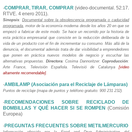
-
COMPRAR, TIRAR, COMPRAR
(video-documental. 52:17.
RTVE. 4 enero 2011).
Sinopsis
:
Documental sobre la obsolescencia programada o caducidad
programada
, motor de la economía moderna desde los años 20 en que se
empezó a fabricar de este modo. Se hace un recorrido por la historia de
esta práctica empresarial que consiste en la reducción deliberada de la
vida de un producto con el fin de incrementar su consumo. Más allá de la
denuncia, el documental además trata de dar visibilidad a emprendedores
que ponen en práctica nuevos modelos de negocio y escuchar las
alternativas propuestas.
Directora
: Cosima Dannoritzer.
Coproducción
:
Arte France, Televisión Española. Televisió de Catalunya
[video
altamente recomendable]
.
-
AMBILAMP (Asociación para el Reciclaje de Lámparas)
Puntos de reciclaje (mapa de puntos y teléfono gratuito: 900 231 232).
-
RECOMENDACIONES SOBRE RECICLADO DE
BOMBILLAS Y QUÉ HACER SI SE ROMPEN
(Comisión
Europea)
-
PREGUNTAS FRECUENTES SOBRE METILMERCURIO
Información ofrecida por la Food and Drug Administration del