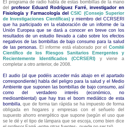
El programa de radio habla de estas bombillas de la mano
del
profesor Eduard Rodríguez Farré, investigador en
Fisiología y Farmacología del
CSIC (Consejo Superior
de Investigaciones Científicas)
y miembro del CCRSERI
que ha participado en la elaboración de un informe de
la
Unión Europea que se dará a conocer en breve con los
resultados de un estudio llevado a cabo sobre los efectos
negativos de las bombillas de bajo consumo para la salud
de las personas.
El informe está elaborado por el
Comité
Científico de los Riesgos Sanitarios Emergentes y
Recientemente Identificados (CCRSERI)
y viene a
completar a otro anterior, de 2008.
El audio (al que podéis acceder más abajo en el apartado
correspondiente) habla del
peligro para la salud y el Medio
Ambiente que suponen las bombillas de bajo consumo, así
como del verdadero interés (económico, no
medioambiental) que hay tras el boom mediático de esta
bombilla
, que de forma tan rápida se ha impuesto de forma
obligada en hogares y empresas con el señuelo del
supuesto ahorro energético que supone (según el uso que
se le dé y el tipo de lámpara que se escoja, como bien dice
el profesor Farré -entre otras fuentes-, puede no ser tal).