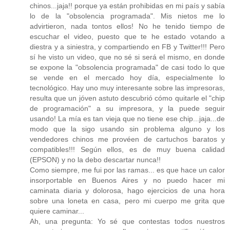
chinos...jaja!! porque ya están prohibidas en mi país y sabía
lo de la "obsolencia programada". Mis nietos me lo
advirtieron, nada tontos ellos! No he tenido tiempo de
escuchar el video, puesto que te he estado votando a
diestra y a siniestra, y compartiendo en FB y Twitter!!! Pero
sí he visto un video, que no sé si será el mismo, en donde
se expone la "obsolencia programada" de casi todo lo que
se vende en el mercado hoy día, especialmente lo
tecnológico. Hay uno muy interesante sobre las impresoras,
resulta que un jóven astuto descubrió cómo quitarle el "chip
de programación" a su impresora, y la puede seguir
usando! La mía es tan vieja que no tiene ese chip...jaja...de
modo que la sigo usando sin problema alguno y los
vendedores chinos me provéen de cartuchos baratos y
compatibles!!! Según ellos, es de muy buena calidad
(EPSON) y no la debo descartar nunca!!
Como siempre, me fui por las ramas... es que hace un calor
insorportable en Buenos Aires y no puedo hacer mi
caminata diaria y dolorosa, hago ejercicios de una hora
sobre una loneta en casa, pero mi cuerpo me grita que
quiere caminar...
Ah, una pregunta: Yo sé que contestas todos nuestros