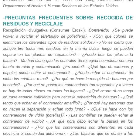
Departament of Health & Human Services de los Estados Unidos.
-
PREGUNTAS FRECUENTES SOBRE RECOGIDA DE
RESIDUOS Y RECICLAJE
Recopilación divulgativa (Consumer Eroski).
Contenido
: ¿Se puede
volver a reciclar el tereftalato de polietileno? - ¿Con qué colores se
identifican los diferentes tipos de residuos sólidos? - ¿No es cierto que,
aunque tire todos mis residuos en la misma bolsa, luego se pueden
separar en las plantas de separación? - ¿Puedo tirar las pilas a la
basura? - Me han dicho que las centrales de recogida neumática son una
fuente de ruido y contaminación ¿Es cierto? - ¿Qué tipo de cartones y
papeles puedo echar al contenedor? - ¿Puedo echar al contenedor de
vidrio los cristales rotos? - ¿Por qué se hace la recogida de basuras por
la noche? - ¿Por qué se ponen los contenedores tan separados y a veces
no hay de todas clases en todos los lugares? - ¿Qué ocurre si no tengo
en casa espacio suficiente para hacer la separación de basuras? - ¿Qué
tengo que echar en el contenedor amarillo? ; ¿Por qué hay personas que
no hacen la separación y echan todo junto? - ¿Qué se hace con los
contenedores de vidrio (botellas)? - ¿Las bombillas se pueden echar al
contenedor de vidrio? - ¿A qué hora debo echar la basura en los
contenedores? - ¿Por qué los contenedores son diferentes en cada
provincia o comunidad autónoma? - ¿Las basuras que se echan a las