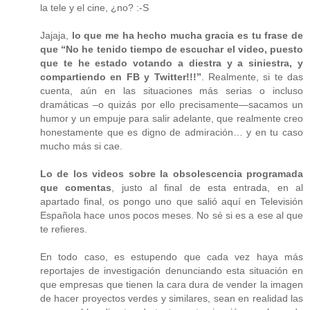
la tele y el cine, ¿no? :-S
Jajaja,
lo que me ha hecho mucha gracia es tu frase de
que “No he tenido tiempo de escuchar el video, puesto
que te he estado votando a diestra y a siniestra, y
compartiendo en FB y Twitter!!!”
. Realmente, si te das
cuenta, aún en las situaciones más serias o incluso
dramáticas –o quizás por ello precisamente—sacamos un
humor y un empuje para salir adelante, que realmente creo
honestamente que es digno de admiración… y en tu caso
mucho más si cae.
Lo de los videos sobre la obsolescencia programada
que comentas
, justo al final de esta entrada, en al
apartado final, os pongo uno que salió aquí en Televisión
Española hace unos pocos meses. No sé si es a ese al que
te refieres.
En todo caso, es estupendo que cada vez haya más
reportajes de investigación denunciando esta situación en
que empresas que tienen la cara dura de vender la imagen
de hacer proyectos verdes y similares, sean en realidad las