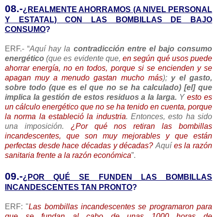
08.-
¿REALMENTE AHORRAMOS (A NIVEL PERSONAL
Y ESTATAL) CON LAS BOMBILLAS DE BAJO
CONSUMO
?
ERF.- “
Aquí hay la
contradicción entre el bajo consumo
energético
(que es evidente que,
en según qué usos puede
ahorrar energía, no en todos, porque si se encienden y se
apagan muy a menudo gastan mucho más
);
y el gasto,
sobre todo (que es el que no se ha calculado) [el] que
implica la gestión de estos residuos a la larga.
Y
esto es
un cálculo energético que no se ha tenido en cuenta, porque
la norma la estableció la industria
. Entonces, esto ha sido
una imposición.
¿Por qué nos retiran las bombillas
incandescentes, que son muy mejorables y que están
perfectas desde hace décadas y décadas?
Aquí
es la razón
sanitaria frente a la razón económica
”.
09.-
¿POR QUÉ SE FUNDEN LAS BOMBILLAS
INCANDESCENTES TAN PRONTO
?
ERF: "
Las bombillas incandescentes se programaron para
que se fundan al cabo de unas 1000 horas de