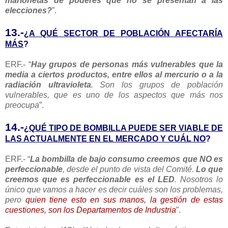
marionetas de poderes que no se presentan a las
elecciones?
”.
13.-
¿A QUÉ SECTOR DE POBLACIÓN AFECTARÍA
MÁS
?
ERF.- “
Hay grupos de personas más vulnerables que la
media a ciertos productos, entre ellos al mercurio o a la
radiación ultravioleta
. Son los grupos de población
vulnerables, que es uno de los aspectos que más nos
preocupa
”.
14.-
¿QUÉ TIPO DE BOMBILLA PUEDE SER VIABLE DE
LAS ACTUALMENTE EN EL MERCADO Y CUÁL NO
?
ERF.- “
La bombilla de bajo consumo creemos que NO es
perfeccionable
, desde el punto de vista del Comité.
Lo que
creemos que es perfeccionable es
el LED
. Nosotros lo
único que vamos a hacer es decir cuáles son los problemas,
pero
quien tiene esto en sus manos, la gestión de estas
cuestiones, son los Departamentos de Industria
”.