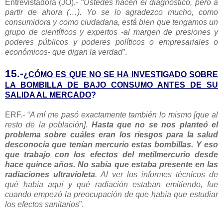
Entrevistadora (JO).- “
Ustedes hacen el diagnóstico, pero a
partir de ahora (…). Yo se lo agradezco mucho, como
consumidora y como ciudadana, está bien que tengamos un
grupo de científicos y expertos -al margen de presiones y
poderes públicos y poderes políticos o empresariales o
económicos- que digan la verdad
”.
15.-
¿CÓMO ES QUE NO SE HA INVESTIGADO SOBRE
LA BOMBILLA DE BAJO CONSUMO ANTES DE SU
SALIDA AL MERCADO
?
ERF.- “
A mí me pasó exactamente también lo mismo [que al
resto de la población].
Hasta que no se nos planteó el
problema sobre cuáles eran los riesgos para la salud
desconocía que tenían mercurio estas bombillas. Y eso
que trabajo con los efectos del metilmercurio desde
hace quince años. No sabía que estaba presente en las
radiaciones ultravioleta
. Al ver los informes técnicos de
qué había aquí y qué radiación estaban emitiendo, fue
cuando empezó la preocupación de que había que estudiar
los efectos sanitarios
”.