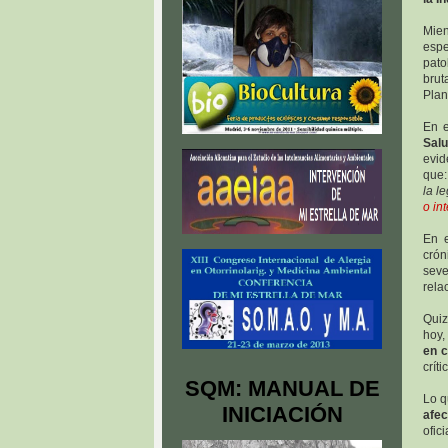
Mien
espe
pato
brut
Plan
En e
Salu
evid
que:
la l
o in
En e
crón
seve
rela
Quiz
hoy,
en 
crít
SQM: MANUAL DE
Lo q
INICIACIÓN
afec
ofic