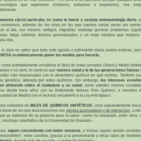
ecológico que aspiremos comamos, bebamos o respiremos, nos emp
blemente.
nuestra cárcel particular, se suma la fuerte y variada sintomatología diaria
co
convivimos, además de las crisis en las que caemos varias veces por sema
uso al día, con mareos; vértigos; migrañas; malestar general; problemas cognit
eas; fatiga extrema; dolores generalizados, y un largo etcétera que trastoca
tra vida.
 lo duro es saber que toda esta agonía y sufrimiento diaria podría evitarse, pe
ERESA económicamente poner los medios para hacerlo.
y como acertadamente encabeza el título de estas jornadas (Salud y Medio Ambie
amos o no verlo, lo cierto es que
nuestra salud y la de las generaciones futuras
están más relacionadas con el desenfreno químico en que vivimos. También nu
ia genética, alterada por estos químicos. Sin embargo,
los intereses económ
uen primando sobre el ciudadano y su salud
, como ustedes mismos constata
lva desde hace años con su tristemente famoso Polo Químico, o nosotros e
nidad de Madrid con el rechazo encubierto a la Ley Anti-tabaco.
imos rodeados de
MILES DE QUÍMICOS SINTÉTICOS
, unos supuestamente inoc
s dosis de los que desconocemos sus
efectos acumulativos y de interacción
, y ot
que ya sabemos de su perjuicio para la salud --como ha estudiado, entre otros, e
, oncólogo catedrático de la Universidad de Granada--.
así,
siguen coexistiendo con todos nosotros
, e incluso siguen siendo conside
rescindibles”, entre comillas, gracias a la perseverante y eficaz labor de marketi
ndustria
, durante más de un siglo --a golpe de talonario--.