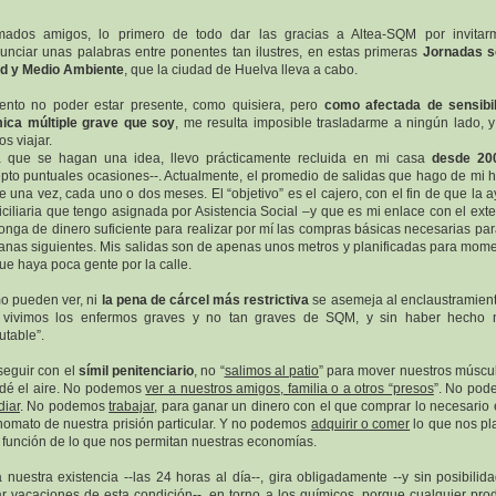
mados amigos, lo primero de todo dar las gracias a Altea-SQM por invita
unciar unas palabras entre ponentes tan ilustres, en estas primeras
Jornadas s
d y Medio Ambiente
, que la ciudad de Huelva lleva a cabo.
nto no poder estar presente, como quisiera, pero
como afectada de sensibi
ica múltiple grave que soy
, me resulta imposible trasladarme a ningún lado, 
s viajar.
 que se hagan una idea, llevo prácticamente recluida en mi casa
desde 20
pto puntuales ocasiones--. Actualmente, el promedio de salidas que hago de mi 
e una vez, cada uno o dos meses. El “objetivo” es el cajero, con el fin de que la 
ciliaria que tengo asignada por Asistencia Social –y que es mi enlace con el exter
onga de dinero suficiente para realizar por mí las compras básicas necesarias par
nas siguientes. Mis salidas son de apenas unos metros y planificadas para mom
ue haya poca gente por la calle.
 pueden ver, ni
la pena de cárcel más restrictiva
se asemeja al enclaustramien
 vivimos los enfermos graves y no tan graves de SQM, y sin haber hecho 
utable”.
seguir con el
símil penitenciario
, no “
salimos al patio
” para mover nuestros múscu
dé el aire. No podemos
ver a nuestros amigos, familia o a otros “presos
”. No po
diar
. No podemos
trabajar
, para ganar un dinero con el que comprar lo necesario 
omato de nuestra prisión particular. Y no podemos
adquirir o comer
lo que nos pl
 función de lo que nos permitan nuestras economías.
 nuestra existencia --las 24 horas al día--, gira obligadamente --y sin posibilid
r vacaciones de esta condición--, en torno a los químicos, porque cualquier pro