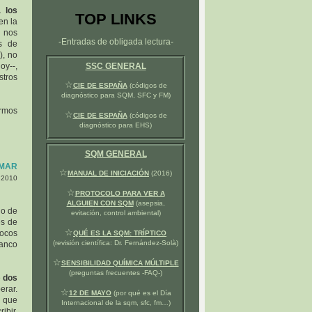
 los
TOP LINKS
en la
d nos
-Entradas de obligada lectura-
s de
), no
oy--,
SSC GENERAL
stros
☆
CIE DE ESPAÑA
(códigos de
diagnóstico para SQM, SFC y FM)
rmos
☆
CIE DE ESPAÑA
(códigos de
diagnóstico para EHS)
SQM GENERAL
 MAR
☆
MANUAL DE INICIACIÓN
(2016)
o 2010
☆
PROTOCOLO PARA VER A
ALGUIEN CON SQM
(asepsia,
io de
evitación, control ambiental)
es de
☆
pocos
QUÉ ES LA SQM: TRÍPTICO
(revisión científica: Dr. Fernández-Solà)
banco
☆
SENSIBILIDAD QUÍMICA MÚLTIPLE
(preguntas frecuentes -FAQ-)
e
dos
erar.
☆
12 DE MAYO
(por qué es el Día
 que
Internacional de la sqm, sfc, fm…)
ibir,