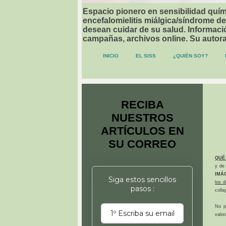
Espacio pionero en sensibilidad quími
encefalomielitis miálgica/síndrome de
desean cuidar de su salud. Informació
campañas, archivos online. Su autor
INICIO
EL SISS
¿QUIÉN SOY?
RECIBA
NUESTROS
ARTÍCULOS EN
SU CORREO
QUÉ
y de 
IMÁ
Siga estos sencillos
los 
pasos :
colla
No p
valor