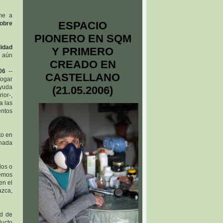
rme a
ESPACIO
obre
PIONERO EN SQM
lidad
Y PRIMERO
y aún
CREADO EN
06
--
CASTELLANO
hogar
ayuda
(21.05.2006)
ior-,
a las
entos
to en
nada
los o
demos
en el
azca,
ad de
ducto