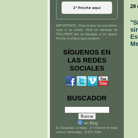
28 
2º Pinche aquí
"S
IMPORTANTE.- Para acabar de suscribirse,
si
vaya a su correo. Verá un mensaje de
FOLLOW.IT (en su bandeja, o en spam).
Es
Pinche el enlace que contiene.
Me
SÍGUENOS EN
LAS REDES
SOCIALES
BUSCADOR
en Blog
Ej. búsquedas: 1) fatiga ; 2) “síndrome de fatiga
crónica” fibromialgia ; 3) SFC SQM