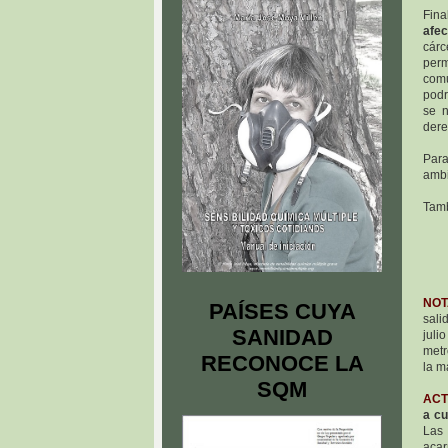
Fin
afe
cárc
per
comu
podr
se n
dere
Par
ambi
Tamb
NOTA
PAÍSES CUYA
sali
SANIDAD
juli
metr
RECONOCE LA
la m
SQM
ACT
a cu
Las
acar