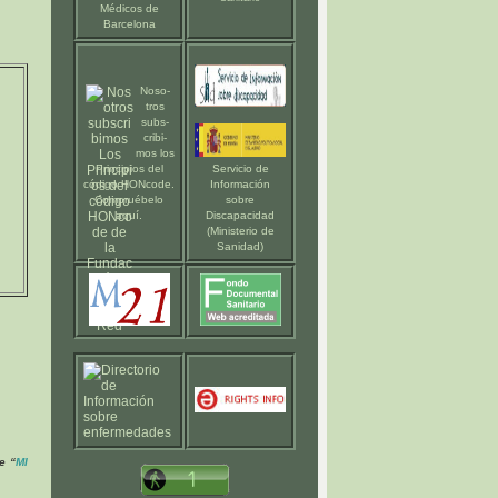
Médicos de
Barcelona
Noso-
tros
subs-
cribi-
mos los
Principios del
Servicio de
código HONcode
.
Información
Compruébelo
sobre
aquí
.
Discapacidad
(Ministerio de
Sanidad)
e “
MI