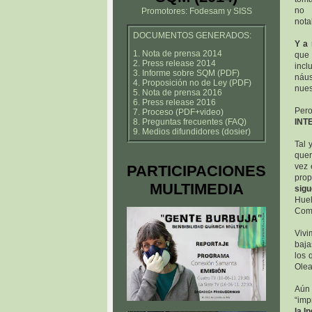
no 
Promotores: Fodesam y SISS
nota
DOCUMENTOS GENERADOS:
Y a 
1. Nota de prensa 2014
que 
2. Press release 2014
incl
3. Informe sobre SQM (PDF)
náus
4. Proposición no de Ley (PDF)
nues
5. Nota de prensa 2016
6. Press release 2016
Pero
7. Proceso (PDF+video)
8. Preguntas frecuentes (FAQ)
INT
9. Medios difundidores (dosier)
Tal 
quer
vez 
PARTICIPACIONES
prop
MULTIMEDIA
sig
Hue
Comu
Viv
baja
los 
Olea
Aún 
“imp
la I