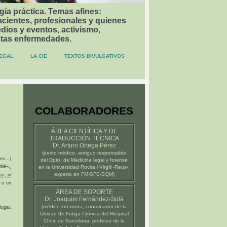
gía práctica. Temas afines:
acientes, profesionales y quienes
dios y eventos, activismo,
stas enfermedades.
EGAL
LA CIE
TEXTOS DIVULGATIVOS
COLABORADORES
ÁREA CIENTÍFICA Y DE
TRADUCCIÓN TÉCNICA
Dr. Arturo Ortega Pérez
(
perito médico
, antiguo responsable
es...)
del Dpto. de Medicina legal y forense
DFs,
en la
Universidad Rovira i Virgili -Reus-
,
experto en FM-SFC-SQM)
os, ni
 o un
ÁREA DE SOPORTE
Dr. Joaquim Fernández-Solà
(médico internista, coordinador de la
ugar,
Unidad de Fatiga Crónica del
Hospital
Clínic de Barcelona
, profesor de la