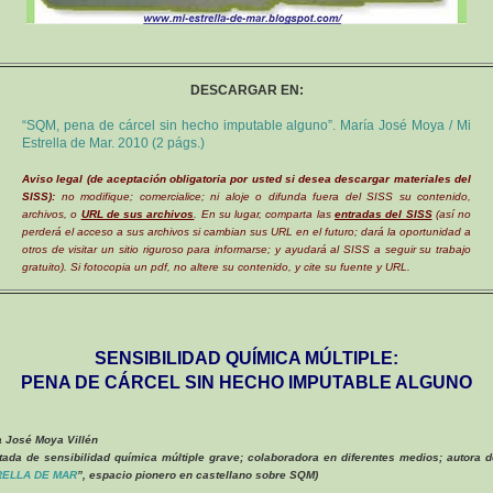
DESCARGAR EN:
“SQM, pena de cárcel sin hecho imputable alguno”. María José Moya / Mi
Estrella de Mar. 2010 (2 págs.)
Aviso legal (de aceptación obligatoria por usted si desea descargar materiales del
SISS):
no modifique; comercialice; ni aloje o difunda fuera del SISS su contenido,
archivos, o
URL de sus archivos
. En su lugar, comparta las
entradas del SISS
(así no
perderá el acceso a sus archivos si cambian sus URL en el futuro; dará la oportunidad a
otros de visitar un sitio riguroso para informarse; y ayudará al SISS a seguir su trabajo
gratuito). Si fotocopia un pdf, no altere su contenido, y cite su fuente y URL.
SENSIBILIDAD QUÍMICA MÚLTIPLE:
PENA DE CÁRCEL SIN HECHO IMPUTABLE ALGUNO
a José Moya Villén
ctada de sensibilidad química múltiple grave; colaboradora en diferentes medios; autora d
RELLA DE MAR
”, espacio pionero en castellano sobre SQM)