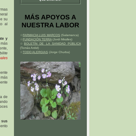
ormas
neral
MÁS APOYOS A
de su
NUESTRA LABOR
to al
☆
FARMACIA LUIS MARCOS
(Salamanca)
te y
☆
FUNDACIÓN TERRA
(Jordi Miralles)
z más
☆
BOLETÍN DE LA SANIDAD PÚBLICA
ente,
(Tomás Ardid)
☆
TODO ALERGIAS
(Jorge Churba)
ilite
nales
ente
s más
mente
ía de
uando
voces
e sus
iento