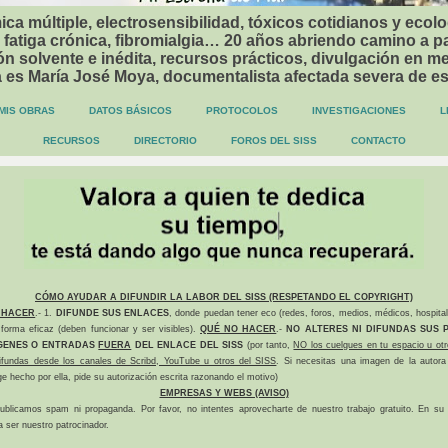
ca múltiple, electrosensibilidad, tóxicos cotidianos y ecolo
 fatiga crónica, fibromialgia… 20 años abriendo camino a p
n solvente e inédita, recursos prácticos, divulgación en me
a es María José Moya, documentalista afectada severa de e
MIS OBRAS
DATOS BÁSICOS
PROTOCOLOS
INVESTIGACIONES
L
RECURSOS
DIRECTORIO
FOROS DEL SISS
CONTACTO
CÓMO AYUDAR A DIFUNDIR LA LABOR DEL SISS (RESPETANDO EL COPYRIGHT)
 HACER
.- 1.
DIFUNDE SUS ENLACES
, donde puedan tener eco (redes, foros, medios, médicos, hospital
forma eficaz (deben funcionar y ser visibles).
QUÉ NO HACER
.-
NO ALTERES NI DIFUNDAS SUS P
GENES O ENTRADAS
FUERA
DEL ENLACE DEL SISS
(por tanto,
NO los cuelgues en tu espacio u otr
difundas desde los canales de Scribd, YouTube u otros del SISS
. Si necesitas una imagen de la autora
ge hecho por ella, pide su autorización escrita razonando el motivo)
EMPRESAS Y WEBS (AVISO)
ublicamos spam ni propaganda. Por favor, no intentes aprovecharte de nuestro trabajo gratuito. En su l
a ser nuestro patrocinador.