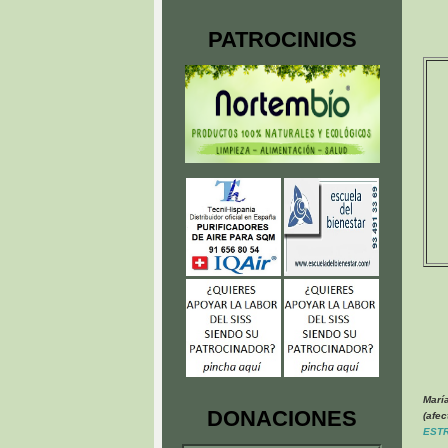
PATROCINIOS
Marí
DONACIONES
(afe
EST