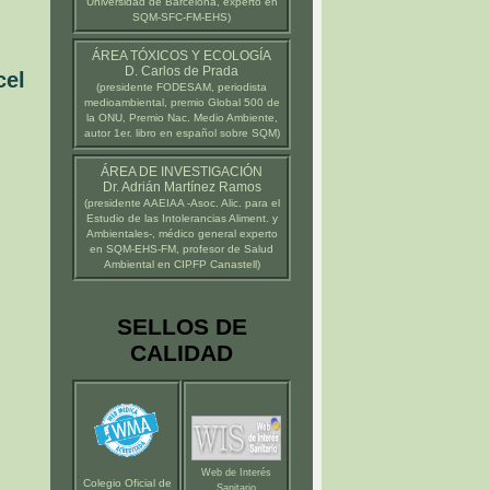
Universidad de Barcelona
, experto en
SQM-SFC-FM-EHS)
ÁREA TÓXICOS Y ECOLOGÍA
D. Carlos de Prada
cel
(presidente
FODESAM
, periodista
medioambiental, premio Global 500 de
la ONU, Premio Nac. Medio Ambiente,
autor 1er. libro en español sobre SQM)
ÁREA DE INVESTIGACIÓN
Dr. Adrián Martínez Ramos
(presidente
AAEIAA
-Asoc. Alic. para el
Estudio de las Intolerancias Aliment. y
Ambientales-, médico general experto
en SQM-EHS-FM, profesor de Salud
Ambiental en
CIPFP Canastell
)
SELLOS DE
CALIDAD
Web de Interés
Colegio Oficial de
Sanitario