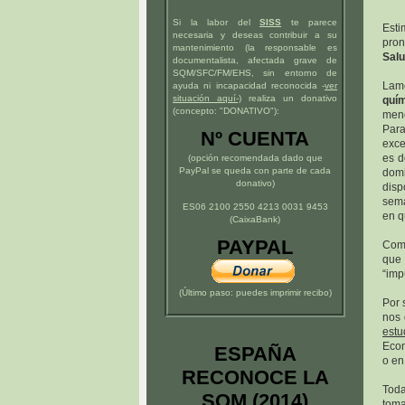
Si la labor del
SISS
te parece
Esti
necesaria y deseas contribuir a su
pron
mantenimiento (la responsable es
Salu
documentalista, afectada grave de
SQM/SFC/FM/EHS, sin entorno de
Lame
ayuda ni incapacidad reconocida -
ver
situación
aquí
-)
realiza un donativo
quím
(concepto: "DONATIVO"):
meno
Para
Nº CUENTA
exce
es d
(opción recomendada dado que
PayPal se queda con parte de cada
domi
donativo)
disp
sema
ES06 2100 2550 4213 0031 9453
en q
(CaixaBank)
PAYPAL
Como
que
“imp
(Último paso: puedes imprimir recibo)
Por 
nos 
estu
Econ
ESPAÑA
o en
RECONOCE LA
Toda
SQM (2014)
toma