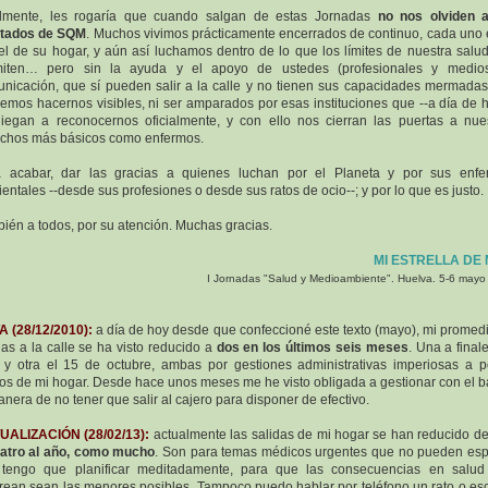
almente, les rogaría que cuando salgan de estas Jornadas
no nos olviden a
ctados de SQM
. Muchos vivimos prácticamente encerrados de continuo, cada uno 
el de su hogar, y aún así luchamos dentro de lo que los límites de nuestra salu
miten… pero sin la ayuda y el apoyo de ustedes (profesionales y medio
nicación, que sí pueden salir a la calle y no tienen sus capacidades mermadas
emos hacernos visibles, ni ser amparados por esas instituciones que --a día de h
iegan a reconocernos oficialmente, y con ello nos cierran las puertas a nue
chos más básicos como enfermos.
a acabar, dar las gracias a quienes luchan por el Planeta y por sus enfe
entales --desde sus profesiones o desde sus ratos de ocio--; y por lo que es justo.
ién a todos, por su atención. Muchas gracias.
MI ESTRELLA DE
I Jornadas "Salud y Medioambiente". Huelva. 5-6 may
 (28/12/2010):
a día de hoy desde que confeccioné este texto (mayo), mi promed
das a la calle se ha visto reducido a
dos en los últimos seis meses
. Una a final
o y otra el 15 de octubre, ambas por gestiones administrativas imperiosas a 
os de mi hogar. Desde hace unos meses me he visto obligada a gestionar con el 
anera de no tener que salir al cajero para disponer de efectivo.
UALIZACIÓN (28/02/13):
actualmente las salidas de mi hogar se han reducido d
atro al año, como mucho
. Son para temas médicos urgentes que no pueden esp
 tengo que planificar meditadamente, para que las consecuencias en salud
rean sean las menores posibles. Tampoco puedo hablar por teléfono un rato o escr