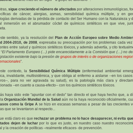
tras,
sigue creciendo el número de afectados
por alteraciones inmunológicas, f
cíficas de cáncer, alergias, asmas, sensibilidad química múltiple, y en ge
logías derivadas de la pérdida de contacto del Ser Humano con la Naturaleza y 
al inmersión en el abrumador cóctel de químicos sintéticos en que vive, jun
eta.
ste sentido, ya la resolución del
Plan de Acción Europeo sobre Medio Ambien
d 2004-2010, de 2008
, expresaba su preocupación por los problemas cada ve
entes entre salud y químicos sintéticos tóxicos, y además advertía, y cito textualm
 “
El Parlamento Europeo (…) pide encarecidamente a la Comisión que (…) no deb
egislación existente bajo la presión de
grupos de interés o de organizaciones regio
ternacionales
”.
ste contexto, la
Sensibilidad Química Múltiple
(enfermedad ambiental emerg
ica, invalidante, multisistémica, y que obliga al enfermo a aislarse --en los caso
ros--, para no ver agravada su salud), es la patología más clara y directa
cionada --en cuanto a causa-efecto-- con los químicos sintéticos tóxicos.
ás haya sido este “apuntar con el dedo” tan directo el que haya hecho que, a d
 la
Organización Mundial de la Salud
aún no la haya reconocido oficialmente, c
casos como la Gripe A
se hizo en escasas semanas a pesar de las crecientes 
icas que se levantaron al respecto...
ue está claro es que
rechazar un problema no lo hace desaparecer, ni evita qu
tados dejen de luchar
por lo que es justo, en nuestro caso nuestro reconocim
ial y la creación de políticas –realmente eficaces- de prevención.