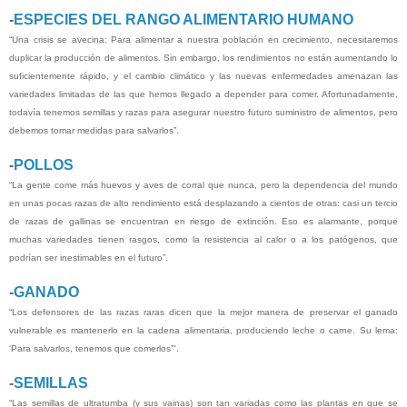
-
ESPECIES DEL RANGO ALIMENTARIO HUMANO
“Una crisis se avecina: Para alimentar a nuestra población en crecimiento, necesitaremos
duplicar la producción de alimentos. Sin embargo, los rendimientos no están aumentando lo
suficientemente rápido, y el cambio climático y las nuevas enfermedades amenazan las
variedades limitadas de las que hemos llegado a depender para comer. Afortunadamente,
todavía tenemos semillas y razas para asegurar nuestro futuro suministro de alimentos, pero
debemos tomar medidas para salvarlos”.
-
POLLOS
“La gente come más huevos y aves de corral que nunca, pero la dependencia del mundo
en unas pocas razas de alto rendimiento está desplazando a cientos de otras: casi un tercio
de razas de gallinas se encuentran en riesgo de extinción. Eso es alarmante, porque
muchas variedades tienen rasgos, como la resistencia al calor o a los patógenos, que
podrían ser inestimables en el futuro”.
-
GANADO
“Los defensores de las razas raras dicen que la mejor manera de preservar el ganado
vulnerable es mantenerlo en la cadena alimentaria, produciendo leche o carne. Su lema:
‘Para salvarlos, tenemos que comerlos’".
-
SEMILLAS
“Las semillas de ultratumba (y sus vainas) son tan variadas como las plantas en que se