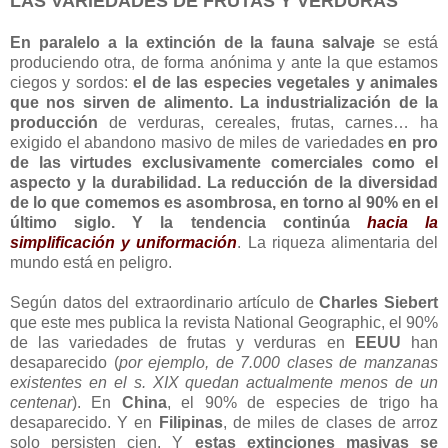
LAS VARIEDADES DE FRUTAS Y VERDURAS
En paralelo a la extinción de la fauna salvaje
se está
produciendo otra, de forma anónima y ante la que estamos
ciegos y sordos:
el de las especies vegetales y animales
que nos sirven de alimento. La industrialización de la
producción
de verduras, cereales, frutas, carnes… ha
exigido el abandono masivo de miles de variedades
en pro
de las virtudes exclusivamente comerciales como el
aspecto y la durabilidad. La reducción de la diversidad
de lo que comemos es asombrosa, en torno al 90% en el
último siglo. Y la tendencia continúa
hacia la
simplificación y uniformación
. La riqueza alimentaria del
mundo está en peligro.
Según datos del extraordinario artículo de
Charles Siebert
que este mes publica la revista National Geographic, el 90%
de las variedades de frutas y verduras en
EEUU
han
desaparecido (
por ejemplo, de 7.000 clases de manzanas
existentes en el s. XIX quedan actualmente menos de un
centenar
). En
China
, el 90% de especies de trigo ha
desaparecido. Y en
Filipinas
, de miles de clases de arroz
solo persisten cien. Y
estas extinciones masivas se