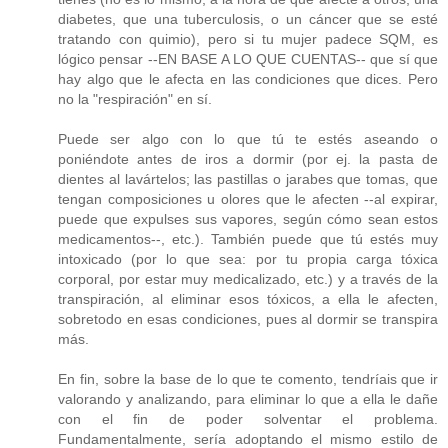
diabetes, que una tuberculosis, o un cáncer que se esté
tratando con quimio), pero si tu mujer padece SQM, es
lógico pensar --EN BASE A LO QUE CUENTAS-- que sí que
hay algo que le afecta en las condiciones que dices. Pero
no la "respiración" en sí.
Puede ser algo con lo que tú te estés aseando o
poniéndote antes de iros a dormir (por ej. la pasta de
dientes al lavártelos; las pastillas o jarabes que tomas, que
tengan composiciones u olores que le afecten --al expirar,
puede que expulses sus vapores, según cómo sean estos
medicamentos--, etc.). También puede que tú estés muy
intoxicado (por lo que sea: por tu propia carga tóxica
corporal, por estar muy medicalizado, etc.) y a través de la
transpiración, al eliminar esos tóxicos, a ella le afecten,
sobretodo en esas condiciones, pues al dormir se transpira
más.
En fin, sobre la base de lo que te comento, tendríais que ir
valorando y analizando, para eliminar lo que a ella le dañe
con el fin de poder solventar el problema.
Fundamentalmente, sería adoptando el mismo estilo de