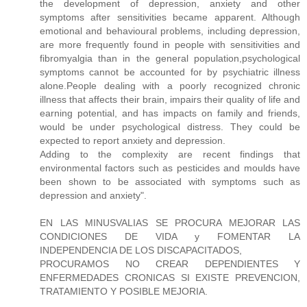
the development of depression, anxiety and other
symptoms after sensitivities became apparent. Although
emotional and behavioural problems, including depression,
are more frequently found in people with sensitivities and
fibromyalgia than in the general population,psychological
symptoms cannot be accounted for by psychiatric illness
alone.People dealing with a poorly recognized chronic
illness that affects their brain, impairs their quality of life and
earning potential, and has impacts on family and friends,
would be under psychological distress. They could be
expected to report anxiety and depression.
Adding to the complexity are recent findings that
environmental factors such as pesticides and moulds have
been shown to be associated with symptoms such as
depression and anxiety".
EN LAS MINUSVALIAS SE PROCURA MEJORAR LAS
CONDICIONES DE VIDA y FOMENTAR LA
INDEPENDENCIA DE LOS DISCAPACITADOS,
PROCURAMOS NO CREAR DEPENDIENTES Y
ENFERMEDADES CRONICAS SI EXISTE PREVENCION,
TRATAMIENTO Y POSIBLE MEJORIA.