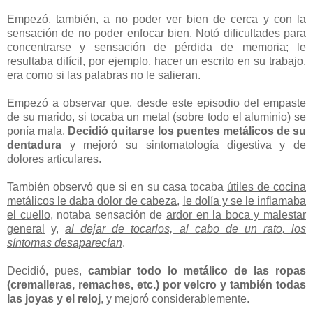
Empezó, también, a
no poder ver bien de cerca
y con la
sensación de
no poder enfocar bien
. Notó
dificultades para
concentrarse
y
sensación de pérdida de memoria
; le
resultaba difícil, por ejemplo, hacer un escrito en su trabajo,
era como si
las palabras no le salieran
.
Empezó a observar que, desde este episodio del empaste
de su marido,
si tocaba un metal (sobre todo el aluminio) se
ponía mala
.
Decidió quitarse los puentes metálicos de su
dentadura
y mejoró su sintomatología digestiva y de
dolores articulares.
También observó que si en su casa tocaba
útiles de cocina
metálicos le daba
dolor de cabeza
,
le dolía y se le inflamaba
el cuello
, notaba sensación de
ardor en la boca y
malestar
general
y,
al dejar de tocarlos, al cabo de un rato, los
síntomas desaparecían
.
Decidió, pues,
cambiar todo lo metálico de las ropas
(cremalleras, remaches, etc.) por velcro y también todas
las joyas y el reloj
, y mejoró considerablemente.