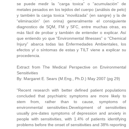
se puede medir la “carga toxica” o “acumulación” de
metales pesados en los tejidos del cuerpo (análisis de pelo)
y también la carga toxica “movilizada” (en sangre) y la de
“eliminación” (en orina) generalmente el consiguiente
diagnostico de SQM, FM y SFC, entre muchas otras, es
más fácil de probar y también de entender o explicar. Así
que entiendo yo que “Environmental Illnesses” o “Chemical
Injury” abarca todas las Enfermedades Ambientales, los
efectos y/ o síntomas de estas y TILT viene a explicar su
procedencia.
Extract from The Medical Perspective on Environmental
Sensitivities
By: Margaret E. Sears (M.Eng., Ph.D.) May 2007 (pg 29)
“Recent research with better defined patient populations
concluded that psychiatric symptoms are more likely to
stem from, rather than to cause, symptoms of
environmental sensitivities.Development of sensitivities
usually pre-dates symptoms of depression and anxiety in
people with sensitivities, with 1.4% of patients identifying
problems before the onset of sensitivities and 38% reporting