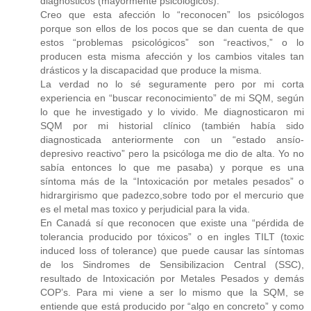
diagnósticos (mayormente psicológicos).
Creo que esta afección lo “reconocen” los psicólogos
porque son ellos de los pocos que se dan cuenta de que
estos “problemas psicológicos” son “reactivos,” o lo
producen esta misma afección y los cambios vitales tan
drásticos y la discapacidad que produce la misma.
La verdad no lo sé seguramente pero por mi corta
experiencia en “buscar reconocimiento” de mi SQM, según
lo que he investigado y lo vivido. Me diagnosticaron mi
SQM por mi historial clínico (también había sido
diagnosticada anteriormente con un “estado ansío-
depresivo reactivo” pero la psicóloga me dio de alta. Yo no
sabía entonces lo que me pasaba) y porque es una
síntoma más de la “Intoxicación por metales pesados” o
hidrargirismo que padezco,sobre todo por el mercurio que
es el metal mas toxico y perjudicial para la vida.
En Canadá sí que reconocen que existe una “pérdida de
tolerancia producido por tóxicos” o en ingles TILT (toxic
induced loss of tolerance) que puede causar las síntomas
de los Sindromes de Sensibilizacion Central (SSC),
resultado de Intoxicación por Metales Pesados y demás
COP’s. Para mi viene a ser lo mismo que la SQM, se
entiende que está producido por “algo en concreto” y como