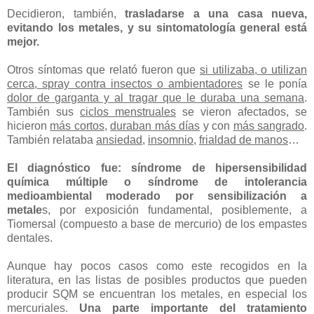
Decidieron, también,
trasladarse a una casa nueva,
evitando los metales, y su sintomatología general está
mejor.
Otros síntomas que relató fueron que
si utilizaba, o utilizan
cerca, spray contra insectos o ambientadores
se le ponía
dolor de garganta y al tragar que le duraba una semana
.
También sus
ciclos menstruales
se vieron afectados, se
hicieron
más cortos
,
duraban más días
y con
más sangrado
.
También relataba
ansiedad
,
insomnio
,
frialdad de manos
…
El diagnóstico fue: síndrome de hipersensibilidad
química múltiple o síndrome de intolerancia
medioambiental moderado por sensibilización a
metale
s, por exposición fundamental, posiblemente, a
Tiomersal (compuesto a base de mercurio) de los empastes
dentales.
Aunque hay pocos casos como este recogidos en la
literatura, en las listas de posibles productos que pueden
producir SQM se encuentran los metales, en especial los
mercuriales.
Una parte importante del tratamiento