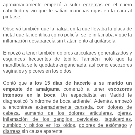
aproximadamente empezó a sufrir
eczemas
en el cuero
cabelludo y vio que le salían
manchas rojas
en la cara al
pintarse.
Observó también que la nalga, en la que llevaba la placa de
metal que la identifica como policía, se le inflamaba y que la
inflamación
desaparecía sin tratamiento al quitársela.
Empezó a tener también
dolores articulares generalizados
y
esguinces frecuentes
de tobillo. También notó que la
mandíbula
se le quedaba
enganchada
, así como
escozores
vaginales
y
picores en los oídos
.
Contó que
a los 15 días de hacerle a su marido un
empaste de amalgama
comenzó a tener
escozores
intensos en la boca
. Un especialista en Madrid le
diagnosticó “síndrome de boca ardiente”. Además, empezó
a encontrase
extremadamente cansada
, con
dolores de
cabeza
,
aumento de los dolores articulares
,
ojeras
,
inflamación de los ganglios cervicales
,
taquicardias
,
zumbido y pitidos en los oídos
,
dolores de estómago
y
diarreas
sin causa aparente.