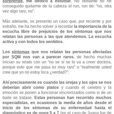
sorprende
, me dedico a estudiar.
No obstante no he
conseguido quitarme de la cabeza el run, run de: “no, otra
vez algo raro, no”.
Más adelante, os presento un caso que, por reciente y por
extraño, me ha hecho volver a recordar
la importancia de la
escucha libre de prejuicios de los síntomas que nos
relatan las personas a las que atendemos. La escucha
activa y con todos los sentidos
.
Los
síntomas
que nos relatan las personas afectadas
por SQM nos van a parecer raros
, de hecho muchas
inician su relato con un “no se si se lo va a creer doctora,
porque esto que me pasa es muy raro” o “realmente usted
cree que yo no estoy loca ¿verdad?”.
Ahí precisamente es cuando las orejas y los ojos se nos
deberían abrir como platos
y cuando el cerebro y la
emoción se ponen a funcionar sincronizados como si de un
baile se tratase.
Estas personas han recorrido muchos
especialistas, en ocasiones la media de años desde el
inicio de los síntomas de su enfermedad hasta el
diagnóstico es de unos 5 a 7
(en el caso de Juana fue de