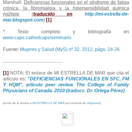
Marshall.
Deficiencias funcionales en el síndrome de fatiga
crónica, la fibromialgia y la hipersensibilidad química
múltiple
(
traducido en
http://mi-estrella-de-
mar.blogspot.com
)
[1]
* Texto completo y bibliografía en
www.caps.cat/redcaps/seminaris
Fuente:
Mujeres y Salud (MyS) nº 32. 2012, págs. 24-26
...................................................
[1]
NOTA: El enlace de MI ESTRELLA DE MAR que cita el
artículo es:
"DEFICIENCIAS FUNCIONALES EN SFC, FM
Y HQM", artículo peer review. The College of Family
Physicians of Canada. 2010 (traducc. Dr. Ortega Pérez)
[envío de l
a
revista a
MI ESTRELLA DE MAR
por cortesía de
Afigranca
]