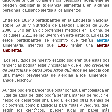
diclorofenol
que contienen los pesticidas
posiblemente
pueden debilitar la tolerancia alimentaria en algunas
personas
, causando alergia a los alimentos".
Entre los 10.348 participantes en la Encuesta Nacional
sobre Salud y Nutrición de Estados Unidos de 2005-
2006
, 2.548 tenían diclorofenoles medidos en la orina, de
los cuales,
2.211 se incluyeron en este estudio
. En
411 de
estos participantes
se encontró que
tenían
alergia
alimentaria
, mientras que
1.016
tenían una
alergia
ambiental
.
"Los resultados de nuestro estudio sugieren que estas dos
tendencias podrían estar vinculadas y que
el
uso creciente
de pesticidas y otros productos químicos
se asocia con
una mayor prevalencia de alergias a los alimentos
",
añade Jerschow.
Aunque pudiera parecer que optar por agua embotellada en
lugar de agua del grifo podría ser una manera de reducir el
riesgo de desarrollar una alergia, existen otras fuentes de
diclorofenol, como plaguicidas para frutas y verduras, que,
según los científicos, "pueden jugar un papel más